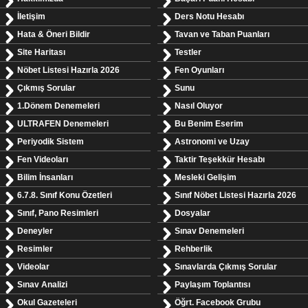
İletişim
Ders Notu Hesabı
Hata & Öneri Bildir
Tavan ve Taban Puanları
Site Haritası
Testler
Nöbet Listesi Hazırla 2026
Fen Oyunları
Çıkmış Sorular
Sunu
1.Dönem Denemeleri
Nasıl Oluyor
ULTRAFEN Denemeleri
Bu Benim Eserim
Periyodik Sistem
Astronomi ve Uzay
Fen Videoları
Taktir Teşekkür Hesabı
Bilim İnsanları
Mesleki Gelişim
6.7.8. Sınıf Konu Özetleri
Sınıf Nöbet Listesi Hazırla 2026
Sınıf, Pano Resimleri
Dosyalar
Deneyler
Sınav Denemeleri
Resimler
Rehberlik
Videolar
Sınavlarda Çıkmış Sorular
Sınav Analizi
Paylaşım Toplantısı
Okul Gazeteleri
Öğrt. Facebook Grubu