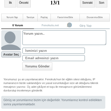
13/1
İlk
Önceki
Sonraki
Son
Yorum Yap
Tavsiye
Paylaş
Favorime Ekle
Duvarıma Ekle
0 Yorum
Fenokulu.net
Girş Yap
Avatar Seç
Yorumu Gönder
Yorumunuz şu an yayınlanacaktır. Fenokulu'nun bir eğitim sitesi olduğunu, IP
numaranızın bizde saklandığını ve yasal sorumluluğun size ait olduğunu bilerek
mesajınızı yazınız. Üç adet şikâyet et tuşu ile mesajınızın görüntülenmesi
durdurulup incelemeye gönderilir.
Görüş ve yorumlarınız bizim için değerlidir. Yorumlarınız kontrol edildikten
sonra yayınlanmaktadır.