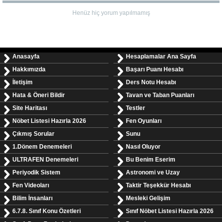
Henüz hiç yorum yapılmamış
Anasayfa
Hesaplamalar Ana Sayfa
Hakkımızda
Başarı Puanı Hesabı
İletişim
Ders Notu Hesabı
Hata & Öneri Bildir
Tavan ve Taban Puanları
Site Haritası
Testler
Nöbet Listesi Hazırla 2026
Fen Oyunları
Çıkmış Sorular
Sunu
1.Dönem Denemeleri
Nasıl Oluyor
ULTRAFEN Denemeleri
Bu Benim Eserim
Periyodik Sistem
Astronomi ve Uzay
Fen Videoları
Taktir Teşekkür Hesabı
Bilim İnsanları
Mesleki Gelişim
6.7.8. Sınıf Konu Özetleri
Sınıf Nöbet Listesi Hazırla 2026