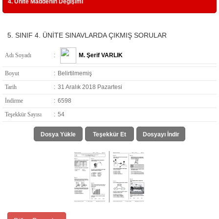
4. Ünite Maddenin Değişimi
5. SINIF 4. ÜNİTE SINAVLARDA ÇIKMIŞ SORULAR
Adı Soyadı
:
M. Şerif VARLIK
Boyut
:
Belirtilmemiş
Tarih
:
31 Aralık 2018 Pazartesi
İndirme
:
6598
Teşekkür Sayısı
:
54
Dosya Yükle
Teşekkür Et
Dosyayı İndir