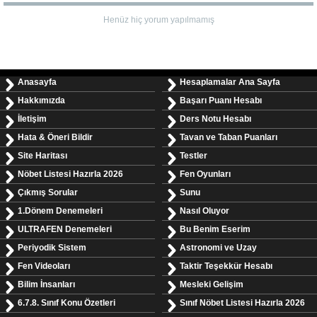
Henüz hiç yorum yapılmamış
Anasayfa
Hesaplamalar Ana Sayfa
Hakkımızda
Başarı Puanı Hesabı
İletişim
Ders Notu Hesabı
Hata & Öneri Bildir
Tavan ve Taban Puanları
Site Haritası
Testler
Nöbet Listesi Hazırla 2026
Fen Oyunları
Çıkmış Sorular
Sunu
1.Dönem Denemeleri
Nasıl Oluyor
ULTRAFEN Denemeleri
Bu Benim Eserim
Periyodik Sistem
Astronomi ve Uzay
Fen Videoları
Taktir Teşekkür Hesabı
Bilim İnsanları
Mesleki Gelişim
6.7.8. Sınıf Konu Özetleri
Sınıf Nöbet Listesi Hazırla 2026