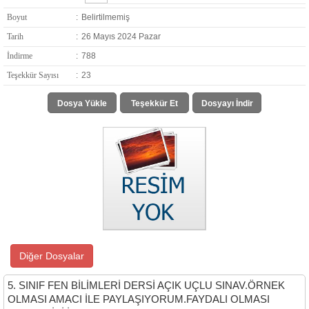
Boyut
:
Belirtilmemiş
Tarih
:
26 Mayıs 2024 Pazar
İndirme
:
788
Teşekkür Sayısı
:
23
Dosya Yükle
Teşekkür Et
Dosyayı İndir
Diğer Dosyalar
5. SINIF FEN BİLİMLERİ DERSİ AÇIK UÇLU SINAV.ÖRNEK
OLMASI AMACI İLE PAYLAŞIYORUM.FAYDALI OLMASI