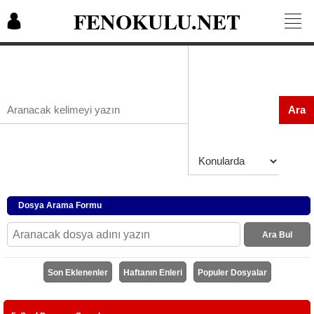
FENOKULU.NET
Ara
Dosya Arama Formu
Ara Bul
Son Eklenenler
Haftanın Enleri
Populer Dosyalar