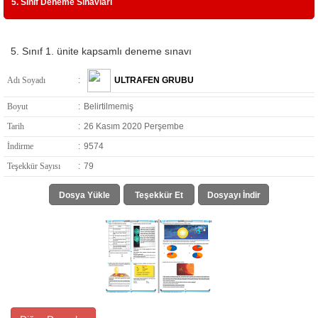
5. Sınıf Deneme Sınavları
5. Sınıf 1. ünite kapsamlı deneme sınavı
Adı Soyadı
:
ULTRAFEN GRUBU
Boyut
:
Belirtilmemiş
Tarih
:
26 Kasım 2020 Perşembe
İndirme
:
9574
Teşekkür Sayısı
:
79
Dosya Yükle
Teşekkür Et
Dosyayı İndir