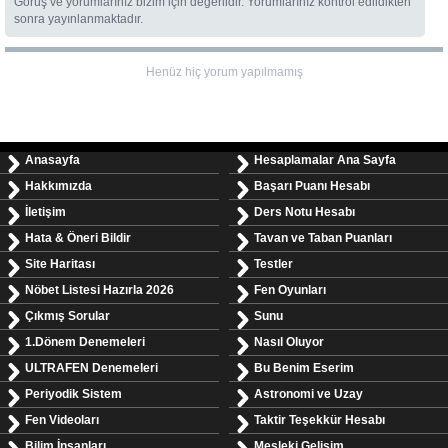
Görüş ve yorumlarınız bizim için değerlidir. Yorumlarınız kontrol edildikten
sonra yayınlanmaktadır.
Henüz hiç yorum yapılmamış
Anasayfa
Hesaplamalar Ana Sayfa
Hakkımızda
Başarı Puanı Hesabı
İletişim
Ders Notu Hesabı
Hata & Öneri Bildir
Tavan ve Taban Puanları
Site Haritası
Testler
Nöbet Listesi Hazırla 2026
Fen Oyunları
Çıkmış Sorular
Sunu
1.Dönem Denemeleri
Nasıl Oluyor
ULTRAFEN Denemeleri
Bu Benim Eserim
Periyodik Sistem
Astronomi ve Uzay
Fen Videoları
Taktir Teşekkür Hesabı
Bilim İnsanları
Mesleki Gelişim