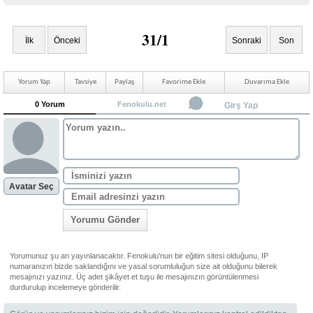
31/1
İlk
Önceki
Sonraki
Son
Yorum Yap
Tavsiye
Paylaş
Favorime Ekle
Duvarıma Ekle
0 Yorum
Fenokulu.net
Girş Yap
Avatar Seç
Yorumu Gönder
Yorumunuz şu an yayınlanacaktır. Fenokulu'nun bir eğitim sitesi olduğunu, IP
numaranızın bizde saklandığını ve yasal sorumluluğun size ait olduğunu bilerek
mesajınızı yazınız. Üç adet şikâyet et tuşu ile mesajınızın görüntülenmesi
durdurulup incelemeye gönderilir.