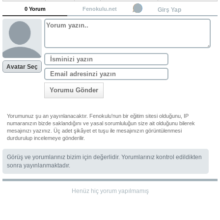
0 Yorum
Fenokulu.net
Girş Yap
Avatar Seç
Yorumu Gönder
Yorumunuz şu an yayınlanacaktır. Fenokulu'nun bir eğitim sitesi olduğunu, IP
numaranızın bizde saklandığını ve yasal sorumluluğun size ait olduğunu bilerek
mesajınızı yazınız. Üç adet şikâyet et tuşu ile mesajınızın görüntülenmesi
durdurulup incelemeye gönderilir.
Görüş ve yorumlarınız bizim için değerlidir. Yorumlarınız kontrol edildikten
sonra yayınlanmaktadır.
Henüz hiç yorum yapılmamış