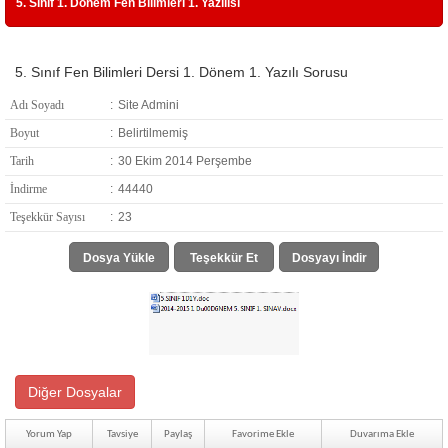
5. Sınıf 1. Dönem Fen Bilimleri 1. Yazılısı
5. Sınıf Fen Bilimleri Dersi 1. Dönem 1. Yazılı Sorusu
Adı Soyadı
:
Site Admini
Boyut
:
Belirtilmemiş
Tarih
:
30 Ekim 2014 Perşembe
İndirme
:
44440
Teşekkür Sayısı
:
23
Dosya Yükle
Teşekkür Et
Dosyayı İndir
Diğer Dosyalar
Yorum Yap
Tavsiye
Paylaş
Favorime Ekle
Duvarıma Ekle