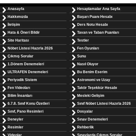
Anasayfa
Hesaplamalar Ana Sayfa
Hakkımızda
Başarı Puanı Hesabı
İletişim
Ders Notu Hesabı
Hata & Öneri Bildir
Tavan ve Taban Puanları
Site Haritası
Testler
Nöbet Listesi Hazırla 2026
Fen Oyunları
Çıkmış Sorular
Sunu
1.Dönem Denemeleri
Nasıl Oluyor
ULTRAFEN Denemeleri
Bu Benim Eserim
Periyodik Sistem
Astronomi ve Uzay
Fen Videoları
Taktir Teşekkür Hesabı
Bilim İnsanları
Mesleki Gelişim
6.7.8. Sınıf Konu Özetleri
Sınıf Nöbet Listesi Hazırla 2026
Sınıf, Pano Resimleri
Dosyalar
Deneyler
Sınav Denemeleri
Resimler
Rehberlik
Videolar
Sınavlarda Çıkmış Sorular