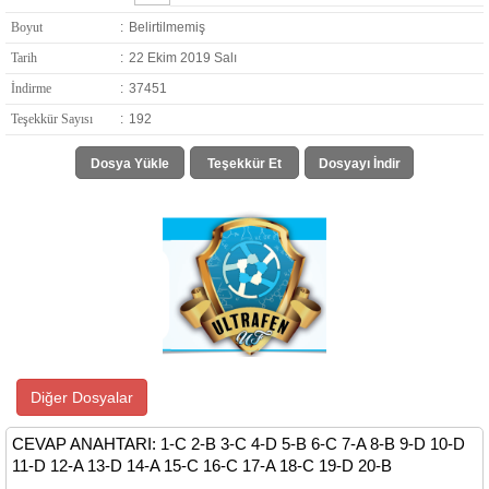
Boyut
:
Belirtilmemiş
Tarih
:
22 Ekim 2019 Salı
İndirme
:
37451
Teşekkür Sayısı
:
192
Dosya Yükle
Teşekkür Et
Dosyayı İndir
Diğer Dosyalar
CEVAP ANAHTARI: 1-C 2-B 3-C 4-D 5-B 6-C 7-A 8-B 9-D 10-D
11-D 12-A 13-D 14-A 15-C 16-C 17-A 18-C 19-D 20-B