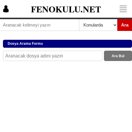
FENOKULU.NET
Ara
Dosya Arama Formu
Ara Bul