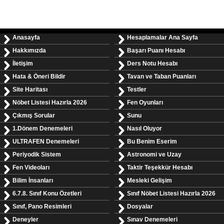
Anasayfa
Hesaplamalar Ana Sayfa
Hakkımızda
Başarı Puanı Hesabı
İletişim
Ders Notu Hesabı
Hata & Öneri Bildir
Tavan ve Taban Puanları
Site Haritası
Testler
Nöbet Listesi Hazırla 2026
Fen Oyunları
Çıkmış Sorular
Sunu
1.Dönem Denemeleri
Nasıl Oluyor
ULTRAFEN Denemeleri
Bu Benim Eserim
Periyodik Sistem
Astronomi ve Uzay
Fen Videoları
Taktir Teşekkür Hesabı
Bilim İnsanları
Mesleki Gelişim
6.7.8. Sınıf Konu Özetleri
Sınıf Nöbet Listesi Hazırla 2026
Sınıf, Pano Resimleri
Dosyalar
Deneyler
Sınav Denemeleri