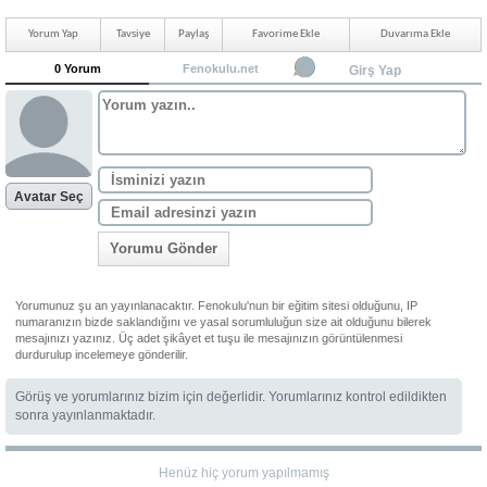
Yorum Yap
Tavsiye
Paylaş
Favorime Ekle
Duvarıma Ekle
0 Yorum
Fenokulu.net
Girş Yap
Avatar Seç
Yorumu Gönder
Yorumunuz şu an yayınlanacaktır. Fenokulu'nun bir eğitim sitesi olduğunu, IP
numaranızın bizde saklandığını ve yasal sorumluluğun size ait olduğunu bilerek
mesajınızı yazınız. Üç adet şikâyet et tuşu ile mesajınızın görüntülenmesi
durdurulup incelemeye gönderilir.
Görüş ve yorumlarınız bizim için değerlidir. Yorumlarınız kontrol edildikten
sonra yayınlanmaktadır.
Henüz hiç yorum yapılmamış