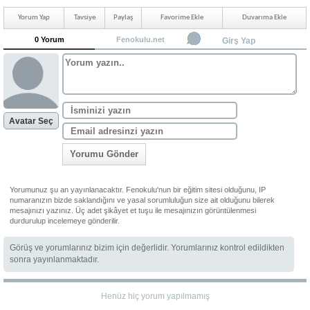
Yorum Yap
Tavsiye
Paylaş
Favorime Ekle
Duvarıma Ekle
0 Yorum
Fenokulu.net
Girş Yap
Avatar Seç
Yorumu Gönder
Yorumunuz şu an yayınlanacaktır. Fenokulu'nun bir eğitim sitesi olduğunu, IP
numaranızın bizde saklandığını ve yasal sorumluluğun size ait olduğunu bilerek
mesajınızı yazınız. Üç adet şikâyet et tuşu ile mesajınızın görüntülenmesi
durdurulup incelemeye gönderilir.
Görüş ve yorumlarınız bizim için değerlidir. Yorumlarınız kontrol edildikten
sonra yayınlanmaktadır.
Henüz hiç yorum yapılmamış