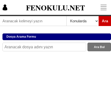
FENOKULU.NET
Ara
Dosya Arama Formu
Ara Bul