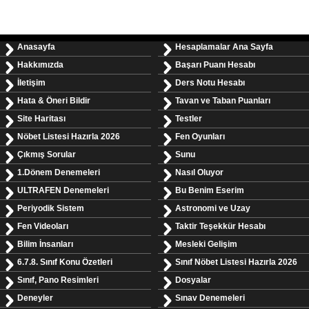
Anasayfa
Hesaplamalar Ana Sayfa
Hakkımızda
Başarı Puanı Hesabı
İletişim
Ders Notu Hesabı
Hata & Öneri Bildir
Tavan ve Taban Puanları
Site Haritası
Testler
Nöbet Listesi Hazırla 2026
Fen Oyunları
Çıkmış Sorular
Sunu
1.Dönem Denemeleri
Nasıl Oluyor
ULTRAFEN Denemeleri
Bu Benim Eserim
Periyodik Sistem
Astronomi ve Uzay
Fen Videoları
Taktir Teşekkür Hesabı
Bilim İnsanları
Mesleki Gelişim
6.7.8. Sınıf Konu Özetleri
Sınıf Nöbet Listesi Hazırla 2026
Sınıf, Pano Resimleri
Dosyalar
Deneyler
Sınav Denemeleri