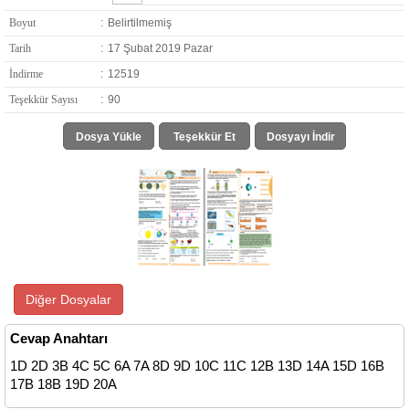
Boyut
:
Belirtilmemiş
Tarih
:
17 Şubat 2019 Pazar
İndirme
:
12519
Teşekkür Sayısı
:
90
Dosya Yükle
Teşekkür Et
Dosyayı İndir
Diğer Dosyalar
Cevap Anahtarı
1D 2D 3B 4C 5C 6A 7A 8D 9D 10C 11C 12B 13D 14A 15D 16B
17B 18B 19D 20A