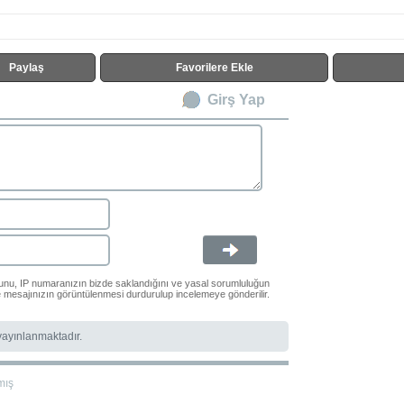
Paylaş
Favorilere Ekle
Girş Yap
ğunu, IP numaranızın bizde saklandığını ve yasal sorumluluğun
le mesajınızın görüntülenmesi durdurulup incelemeye gönderilir.
 yayınlanmaktadır.
mış