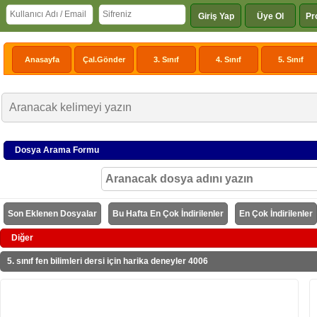
Giriş Yap
Üye Ol
Pr
Anasayfa
Çal.Gönder
3. Sınıf
4. Sınıf
5. Sınıf
Dosya Arama Formu
Son Eklenen Dosyalar
Bu Hafta En Çok İndirilenler
En Çok İndirilenler
Diğer
5. sınıf fen bilimleri dersi için harika deneyler 4006