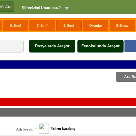
ofil Ara
Şifrenizimi Unuttunuz?
6. Sınıf
7. Sınıf
8. Sınıf
Oyunlar
E-Sınav
Dosyalarda Araştır
Fenokulunda Araştır
Ara Bu
Erdem karakuş
:
Adı Soyadı