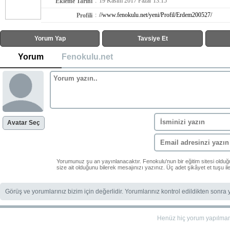
:
19 Kasım 2017 Pazar 13:15
Ekleme Tarihi
:
//www.fenokulu.net/yeni/Profil/Erdem200527/
Profili
Yorum Yap
Tavsiye Et
Yorum
Fenokulu.net
Avatar Seç
Yorumunuz şu an yayınlanacaktır. Fenokulu'nun bir eğitim sitesi oldu
size ait olduğunu bilerek mesajınızı yazınız. Üç adet şikâyet et tuşu i
Görüş ve yorumlarınız bizim için değerlidir. Yorumlarınız kontrol edildikten sonra
Henüz hiç yorum yapılma