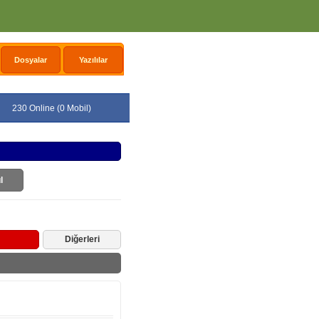
Dosyalar
Yazılılar
230 Online (0 Mobil)
l
Diğerleri