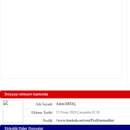
Dosyayı ekleyen hakkında
:
Adem ERTAÇ
Adı Soyadı
:
15 Nisan 2020 Çarşamba 02:30
Ekleme Tarihi
:
//www.fenokulu.net/yeni/Profil/aemuallim/
Profili
Eklediği Diğer Dosyalar