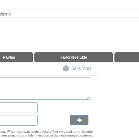
ndirme
Paylaş
Favorilere Ekle
Girş Yap
ğunu, IP numaranızın bizde saklandığını ve yasal sorumluluğun
le mesajınızın görüntülenmesi durdurulup incelemeye gönderilir.