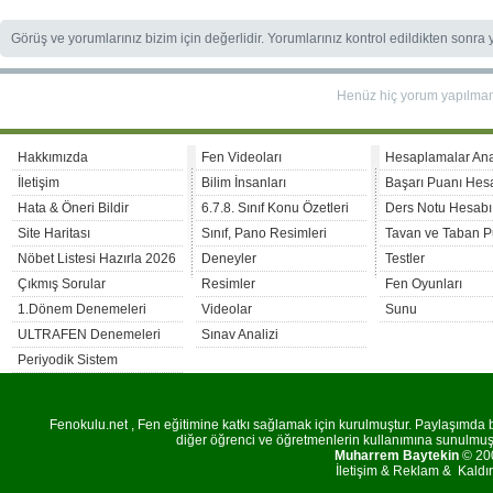
Görüş ve yorumlarınız bizim için değerlidir. Yorumlarınız kontrol edildikten sonra
Henüz hiç yorum yapılma
Hakkımızda
Fen Videoları
Hesaplamalar An
İletişim
Bilim İnsanları
Başarı Puanı Hes
Hata & Öneri Bildir
6.7.8. Sınıf Konu Özetleri
Ders Notu Hesabı
Site Haritası
Sınıf, Pano Resimleri
Tavan ve Taban P
Nöbet Listesi Hazırla 2026
Deneyler
Testler
Çıkmış Sorular
Resimler
Fen Oyunları
1.Dönem Denemeleri
Videolar
Sunu
ULTRAFEN Denemeleri
Sınav Analizi
Periyodik Sistem
Fenokulu.net , Fen eğitimine katkı sağlamak için kurulmuştur. Paylaşımda bu
diğer öğrenci ve öğretmenlerin kullanımına sunulmuştu
Muharrem Baytekin
© 200
İletişim
&
Reklam
&
Kaldı