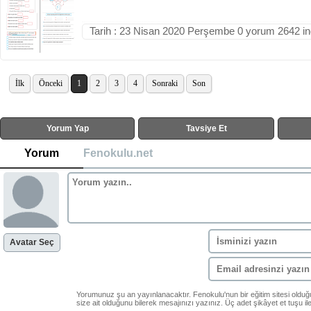
Tarih : 23 Nisan 2020 Perşembe 0 yorum 2642 i
İlk
Önceki
1
2
3
4
Sonraki
Son
Yorum Yap
Tavsiye Et
Yorum
Fenokulu.net
Avatar Seç
Yorumunuz şu an yayınlanacaktır. Fenokulu'nun bir eğitim sitesi oldu
size ait olduğunu bilerek mesajınızı yazınız. Üç adet şikâyet et tuşu i