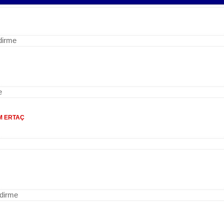
dirme
e
M ERTAÇ
ndirme