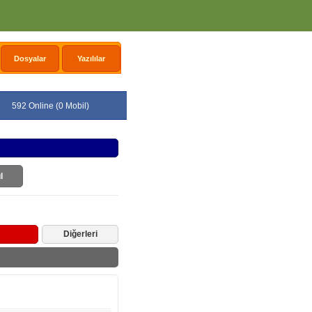
Dosyalar
Yazılılar
592 Online (0 Mobil)
l
Diğerleri