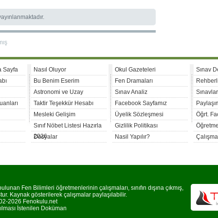
 yayınlanmaktadır.
mış
a Sayfa
Nasıl Oluyor
Okul Gazeteleri
Sınav D
abı
Bu Benim Eserim
Fen Dramaları
Rehberl
Astronomi ve Uzay
Sınav Analiz
Sınavla
uanları
Taktir Teşekkür Hesabı
Facebook Sayfamız
Paylaşım
Mesleki Gelişim
Üyelik Sözleşmesi
Öğrt. F
Sınıf Nöbet Listesi Hazırla
Gizlilik Politikası
Öğretme
2026
Dosyalar
Nasil Yapılır?
Çalışma
lunan Fen Bilimleri öğretmenlerinin çalışmaları, sınıfın dışına çıkmış,
r. Kaynak gösterilerek çalışmalar paylaşılabilir.
2-2026 Fenokulu.net
rılması İstenilen Doküman