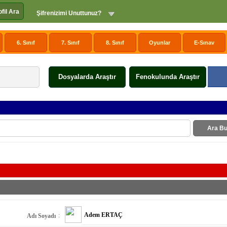
ofil Ara
Şifrenizimi Unuttunuz?
6. Sınıf
7. Sınıf
8. Sınıf
Oyunlar
E-Sınav
Dosyalarda Araştır
Fenokulunda Araştır
Ara Bu
Adem ERTAÇ
:
Adı Soyadı