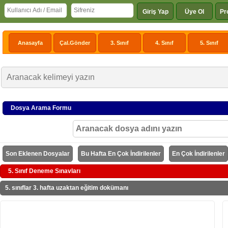
Giriş Yap
Üye Ol
Pr
Anasayfa
Çal.Gönder
3. Sınıf
4. Sınıf
5. Sınıf
Dosya Arama Formu
Son Eklenen Dosyalar
Bu Hafta En Çok İndirilenler
En Çok İndirilenler
5. Sınıf Deneme Sınavları
5. sınıflar 3. hafta uzaktan eğitim dokümanı