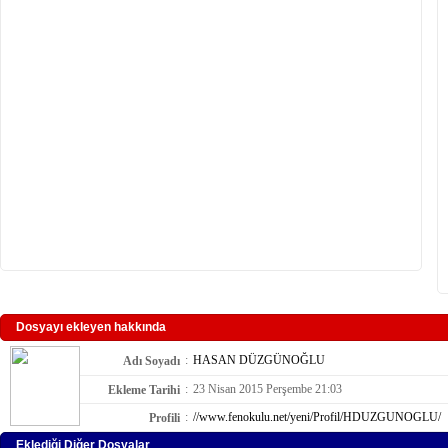
Dosyayı ekleyen hakkında
:
HASAN DÜZGÜNOĞLU
Adı Soyadı
:
23 Nisan 2015 Perşembe 21:03
Ekleme Tarihi
:
//www.fenokulu.net/yeni/Profil/HDUZGUNOGLU/
Profili
Eklediği Diğer Dosyalar