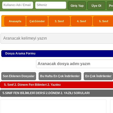
Giriş Yap
Üye Ol
Pr
Anasayfa
Çal.Gönder
3. Sınıf
4. Sınıf
5. Sınıf
Dosya Arama Formu
Son Eklenen Dosyalar
Bu Hafta En Çok İndirilenler
En Çok İndirilenler
5. Sınıf 2. Dönem Fen Bilimleri 2. Yazılısı
5.SINIF FEN BİLİMLERİ DERSİ 2.DÖNEM 2. YAZILI SORULARI