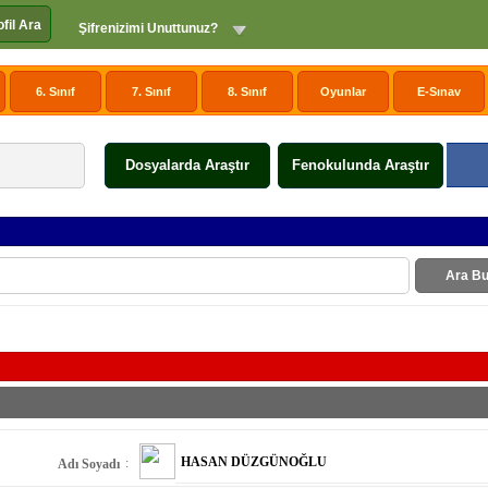
ofil Ara
Şifrenizimi Unuttunuz?
6. Sınıf
7. Sınıf
8. Sınıf
Oyunlar
E-Sınav
Dosyalarda Araştır
Fenokulunda Araştır
Ara Bu
HASAN DÜZGÜNOĞLU
:
Adı Soyadı