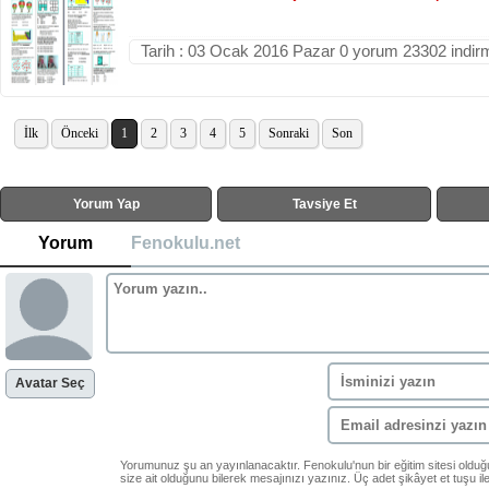
Tarih : 03 Ocak 2016 Pazar 0 yorum 23302 indir
İlk
Önceki
1
2
3
4
5
Sonraki
Son
Yorum Yap
Tavsiye Et
Yorum
Fenokulu.net
Avatar Seç
Yorumunuz şu an yayınlanacaktır. Fenokulu'nun bir eğitim sitesi oldu
size ait olduğunu bilerek mesajınızı yazınız. Üç adet şikâyet et tuşu i