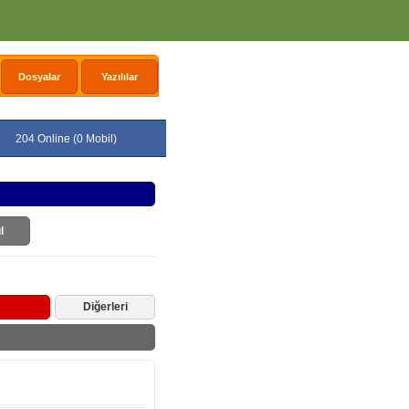
Dosyalar
Yazılılar
204 Online (0 Mobil)
l
Diğerleri