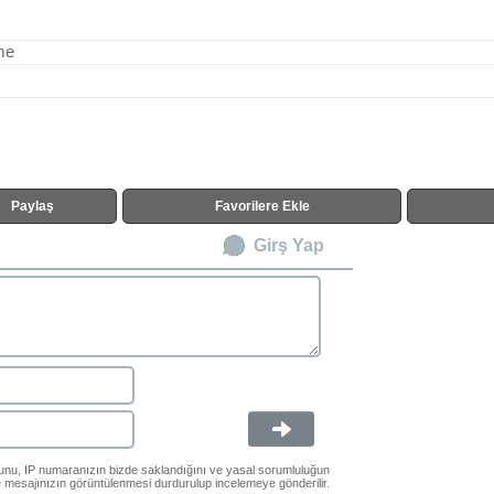
me
Paylaş
Favorilere Ekle
Girş Yap
ğunu, IP numaranızın bizde saklandığını ve yasal sorumluluğun
le mesajınızın görüntülenmesi durdurulup incelemeye gönderilir.