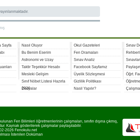
 yayınlanmaktadır.
mış
a Sayfa
Nasıl Oluyor
Okul Gazeteleri
Sınav D
abı
Bu Benim Eserim
Fen Dramaları
Rehberl
Astronomi ve Uzay
Sınav Analiz
Sınavla
uanları
Taktir Teşekkür Hesabı
Facebook Sayfamız
Paylaşım
Mesleki Gelişim
Üyelik Sözleşmesi
Öğrt. F
Sınıf Nöbet Listesi Hazırla
Gizlilik Politikası
Öğretme
2026
Dosyalar
Nasil Yapılır?
Çalışma
lunan Fen Bilimleri öğretmenlerinin çalışmaları, sınıfın dışına çıkmış,
r. Kaynak gösterilerek çalışmalar paylaşılabilir.
2-2026 Fenokulu.net
rılması İstenilen Doküman