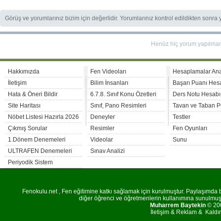
Görüş ve yorumlarınız bizim için değerlidir. Yorumlarınız kontrol edildikten sonra
Henüz hiç yorum yapılma
Hakkımızda
Fen Videoları
Hesaplamalar An
İletişim
Bilim İnsanları
Başarı Puanı Hes
Hata & Öneri Bildir
6.7.8. Sınıf Konu Özetleri
Ders Notu Hesabı
Site Haritası
Sınıf, Pano Resimleri
Tavan ve Taban P
Nöbet Listesi Hazırla 2026
Deneyler
Testler
Çıkmış Sorular
Resimler
Fen Oyunları
1.Dönem Denemeleri
Videolar
Sunu
ULTRAFEN Denemeleri
Sınav Analizi
Periyodik Sistem
Fenokulu.net , Fen eğitimine katkı sağlamak için kurulmuştur. Paylaşımda bu
diğer öğrenci ve öğretmenlerin kullanımına sunulmuştu
Muharrem Baytekin
© 200
İletişim
&
Reklam
&
Kaldı