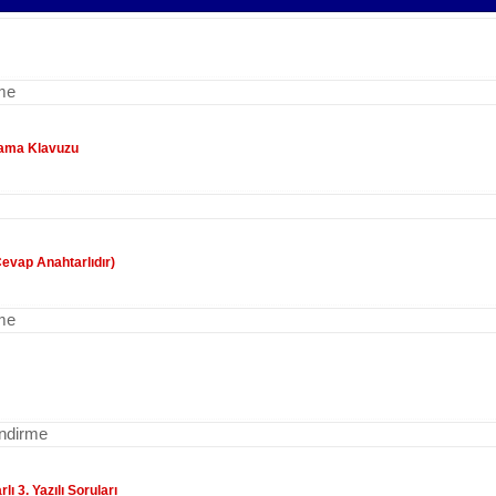
rme
rlama Klavuzu
 Cevap Anahtarlıdır)
me
indirme
ı 3. Yazılı Soruları