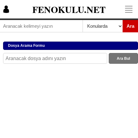
FENOKULU.NET
Ara
Dosya Arama Formu
Ara Bul