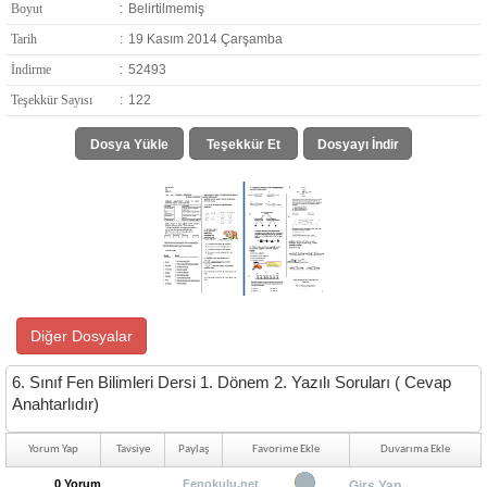
Boyut
:
Belirtilmemiş
Tarih
:
19 Kasım 2014 Çarşamba
İndirme
:
52493
Teşekkür Sayısı
:
122
Dosya Yükle
Teşekkür Et
Dosyayı İndir
Diğer Dosyalar
6. Sınıf Fen Bilimleri Dersi 1. Dönem 2. Yazılı Soruları ( Cevap
Anahtarlıdır)
Yorum Yap
Tavsiye
Paylaş
Favorime Ekle
Duvarıma Ekle
0 Yorum
Fenokulu.net
Girş Yap