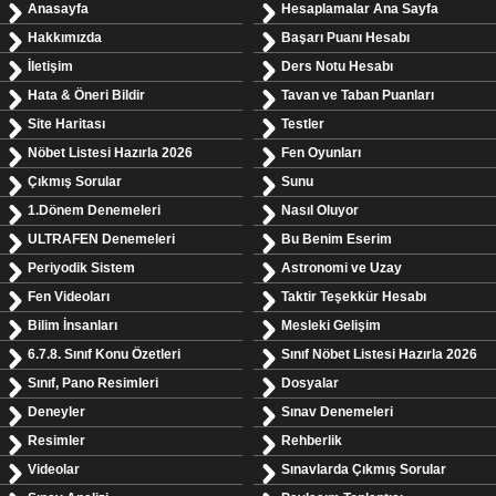
Anasayfa
Hesaplamalar Ana Sayfa
Hakkımızda
Başarı Puanı Hesabı
İletişim
Ders Notu Hesabı
Hata & Öneri Bildir
Tavan ve Taban Puanları
Site Haritası
Testler
Nöbet Listesi Hazırla 2026
Fen Oyunları
Çıkmış Sorular
Sunu
1.Dönem Denemeleri
Nasıl Oluyor
ULTRAFEN Denemeleri
Bu Benim Eserim
Periyodik Sistem
Astronomi ve Uzay
Fen Videoları
Taktir Teşekkür Hesabı
Bilim İnsanları
Mesleki Gelişim
6.7.8. Sınıf Konu Özetleri
Sınıf Nöbet Listesi Hazırla 2026
Sınıf, Pano Resimleri
Dosyalar
Deneyler
Sınav Denemeleri
Resimler
Rehberlik
Videolar
Sınavlarda Çıkmış Sorular