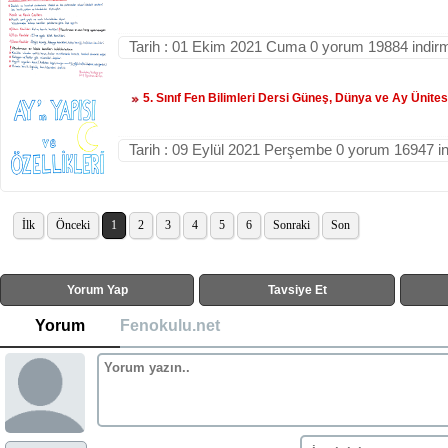
Tarih : 01 Ekim 2021 Cuma 0 yorum 19884 indir
5. Sınıf Fen Bilimleri Dersi Güneş, Dünya ve Ay Ünites
Tarih : 09 Eylül 2021 Perşembe 0 yorum 16947 i
İlk
Önceki
1
2
3
4
5
6
Sonraki
Son
Yorum Yap
Tavsiye Et
Yorum
Fenokulu.net