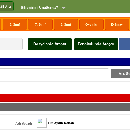
ofil Ara
Şifrenizimi Unuttunuz?
6. Sınıf
7. Sınıf
8. Sınıf
Oyunlar
E-Sınav
Dosyalarda Araştır
Fenokulunda Araştır
Ara Bu
Elif Aydın Kaban
:
Adı Soyadı