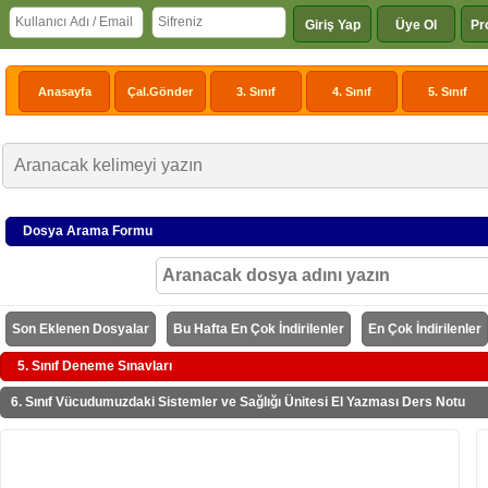
Giriş Yap
Üye Ol
Pr
Anasayfa
Çal.Gönder
3. Sınıf
4. Sınıf
5. Sınıf
Dosya Arama Formu
Son Eklenen Dosyalar
Bu Hafta En Çok İndirilenler
En Çok İndirilenler
5. Sınıf Deneme Sınavları
6. Sınıf Vücudumuzdaki Sistemler ve Sağlığı Ünitesi El Yazması Ders Notu