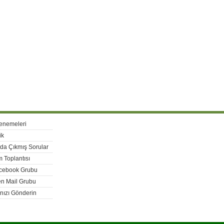
enemeleri
ik
rda Çıkmış Sorular
 Toplantısı
acebook Grubu
n Mail Grubu
nızı Gönderin