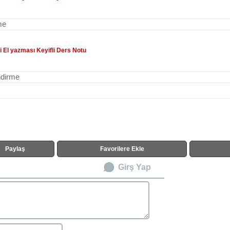
me
i El yazması Keyifli Ders Notu
ndirme
Paylaş
Favorilere Ekle
Girş Yap