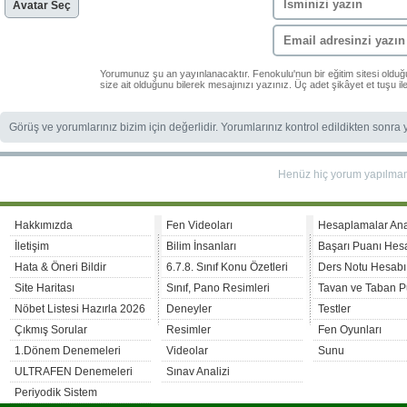
Avatar Seç
Yorumunuz şu an yayınlanacaktır. Fenokulu'nun bir eğitim sitesi oldu
size ait olduğunu bilerek mesajınızı yazınız. Üç adet şikâyet et tuşu i
Görüş ve yorumlarınız bizim için değerlidir. Yorumlarınız kontrol edildikten sonra
Henüz hiç yorum yapılma
Hakkımızda
Fen Videoları
Hesaplamalar An
İletişim
Bilim İnsanları
Başarı Puanı Hes
Hata & Öneri Bildir
6.7.8. Sınıf Konu Özetleri
Ders Notu Hesabı
Site Haritası
Sınıf, Pano Resimleri
Tavan ve Taban P
Nöbet Listesi Hazırla 2026
Deneyler
Testler
Çıkmış Sorular
Resimler
Fen Oyunları
1.Dönem Denemeleri
Videolar
Sunu
ULTRAFEN Denemeleri
Sınav Analizi
Periyodik Sistem