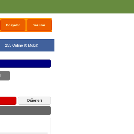
Dosyalar
Yazılılar
255 Online (0 Mobil)
l
Diğerleri