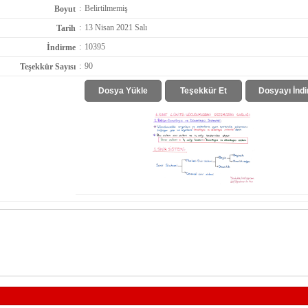
:
Belirtilmemiş
Boyut
:
13 Nisan 2021 Salı
Tarih
:
10395
İndirme
:
90
Teşekkür Sayısı
Dosya Yükle
Teşekkür Et
Dosyayı İndi