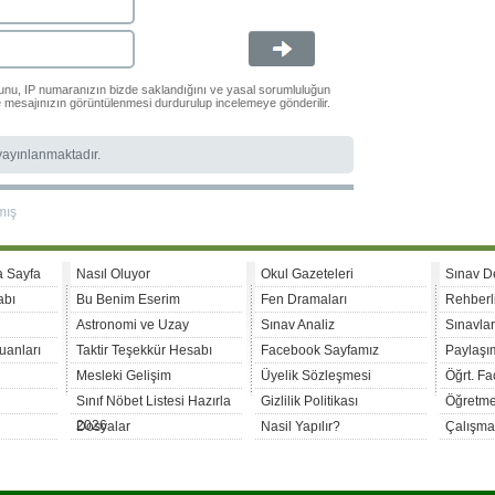
ğunu, IP numaranızın bizde saklandığını ve yasal sorumluluğun
le mesajınızın görüntülenmesi durdurulup incelemeye gönderilir.
 yayınlanmaktadır.
mış
a Sayfa
Nasıl Oluyor
Okul Gazeteleri
Sınav D
abı
Bu Benim Eserim
Fen Dramaları
Rehberl
Astronomi ve Uzay
Sınav Analiz
Sınavla
uanları
Taktir Teşekkür Hesabı
Facebook Sayfamız
Paylaşım
Mesleki Gelişim
Üyelik Sözleşmesi
Öğrt. F
Sınıf Nöbet Listesi Hazırla
Gizlilik Politikası
Öğretme
2026
Dosyalar
Nasil Yapılır?
Çalışma