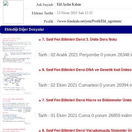
:
Elif Aydın Kaban
Adı Soyadı
:
13 Nisan 2021 Salı 12:25
Ekleme Tarihi
:
//www.fenokulu.net/yeni/Profil/Elif_ogretmen/
Profili
Eklediği Diğer Dosyalar
7. Sınıf Fen Bilimleri Dersi 3. Ünite Ders Notu
Tarih : 02 Aralık 2021 Perşembe 0 yorum 26348 
8. Sınıf Fen Bilimleri Dersi DNA ve Genetik kod Ünites
Tarih : 02 Ekim 2021 Cumartesi 0 yorum 26994 i
7. Sınıf Fen Bilimleri Dersi Hücre ve Bölünmeler Ünite
Tarih : 01 Ekim 2021 Cuma 0 yorum 26859 indir
6. Sınıf Fen Bilimleri Dersi Vücudumuzda Sistemler Ün