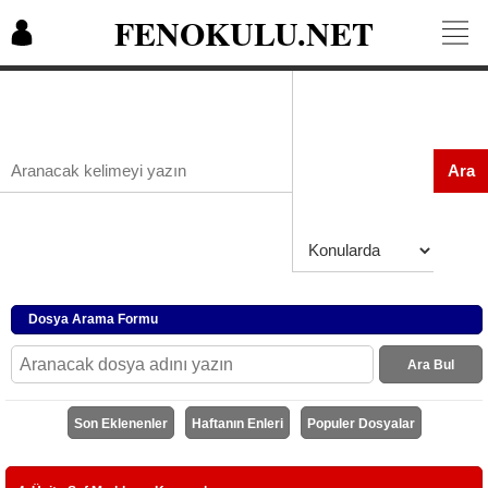
FENOKULU.NET
Ara
Dosya Arama Formu
Ara Bul
Son Eklenenler
Haftanın Enleri
Populer Dosyalar