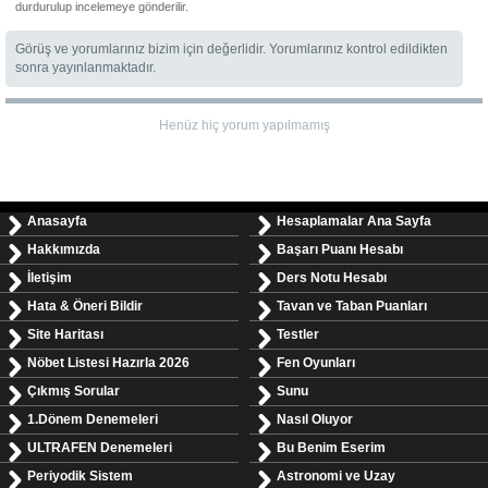
durdurulup incelemeye gönderilir.
Görüş ve yorumlarınız bizim için değerlidir. Yorumlarınız kontrol edildikten
sonra yayınlanmaktadır.
Henüz hiç yorum yapılmamış
Anasayfa
Hesaplamalar Ana Sayfa
Hakkımızda
Başarı Puanı Hesabı
İletişim
Ders Notu Hesabı
Hata & Öneri Bildir
Tavan ve Taban Puanları
Site Haritası
Testler
Nöbet Listesi Hazırla 2026
Fen Oyunları
Çıkmış Sorular
Sunu
1.Dönem Denemeleri
Nasıl Oluyor
ULTRAFEN Denemeleri
Bu Benim Eserim
Periyodik Sistem
Astronomi ve Uzay