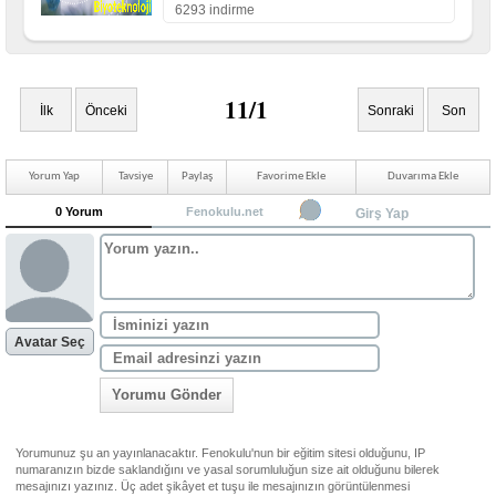
6293 indirme
11/1
İlk
Önceki
Sonraki
Son
Yorum Yap
Tavsiye
Paylaş
Favorime Ekle
Duvarıma Ekle
0 Yorum
Fenokulu.net
Girş Yap
Avatar Seç
Yorumu Gönder
Yorumunuz şu an yayınlanacaktır. Fenokulu'nun bir eğitim sitesi olduğunu, IP
numaranızın bizde saklandığını ve yasal sorumluluğun size ait olduğunu bilerek
mesajınızı yazınız. Üç adet şikâyet et tuşu ile mesajınızın görüntülenmesi