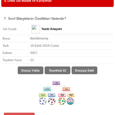
4. Ünite Saf Madde ve Karışımlar
7. Sınıf Bileşiklerin Özellikleri Nelerdir?
Adı Soyadı
:
Yasin Anayurt
Boyut
:
Belirtilmemiş
Tarih
:
16 Eylül 2016 Cuma
İndirme
:
5927
Teşekkür Sayısı
:
22
Dosya Yükle
Teşekkür Et
Dosyayı İndir