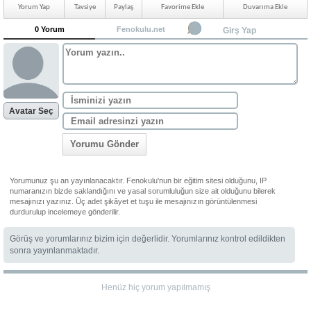
Yorum Yap
Tavsiye
Paylaş
Favorime Ekle
Duvarıma Ekle
0 Yorum
Fenokulu.net
Girş Yap
Avatar Seç
Yorumu Gönder
Yorumunuz şu an yayınlanacaktır. Fenokulu'nun bir eğitim sitesi olduğunu, IP
numaranızın bizde saklandığını ve yasal sorumluluğun size ait olduğunu bilerek
mesajınızı yazınız. Üç adet şikâyet et tuşu ile mesajınızın görüntülenmesi
durdurulup incelemeye gönderilir.
Görüş ve yorumlarınız bizim için değerlidir. Yorumlarınız kontrol edildikten
sonra yayınlanmaktadır.
Henüz hiç yorum yapılmamış