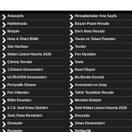
Anasayfa
Hesaplamalar Ana Sayfa
Hakkımızda
Başarı Puanı Hesabı
İletişim
Ders Notu Hesabı
Hata & Öneri Bildir
Tavan ve Taban Puanları
Site Haritası
Testler
Nöbet Listesi Hazırla 2026
Fen Oyunları
Çıkmış Sorular
Sunu
1.Dönem Denemeleri
Nasıl Oluyor
ULTRAFEN Denemeleri
Bu Benim Eserim
Periyodik Sistem
Astronomi ve Uzay
Fen Videoları
Taktir Teşekkür Hesabı
Bilim İnsanları
Mesleki Gelişim
6.7.8. Sınıf Konu Özetleri
Sınıf Nöbet Listesi Hazırla 2026
Sınıf, Pano Resimleri
Dosyalar
Deneyler
Sınav Denemeleri
Resimler
Rehberlik