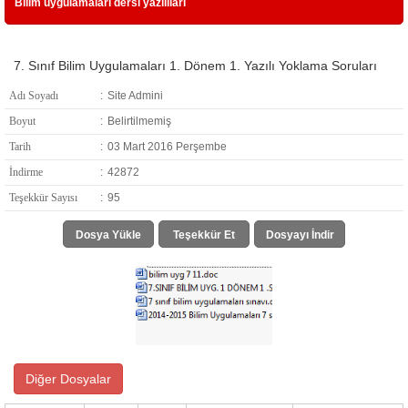
Bilim uygulamaları dersi yazılıları
7. Sınıf Bilim Uygulamaları 1. Dönem 1. Yazılı Yoklama Soruları
Adı Soyadı
:
Site Admini
Boyut
:
Belirtilmemiş
Tarih
:
03 Mart 2016 Perşembe
İndirme
:
42872
Teşekkür Sayısı
:
95
Dosya Yükle
Teşekkür Et
Dosyayı İndir
Diğer Dosyalar