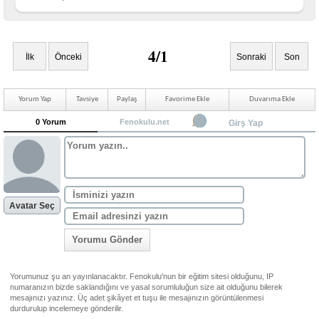
4/1
İlk
Önceki
Sonraki
Son
Yorum Yap
Tavsiye
Paylaş
Favorime Ekle
Duvarıma Ekle
0 Yorum
Fenokulu.net
Girş Yap
Avatar Seç
Yorumu Gönder
Yorumunuz şu an yayınlanacaktır. Fenokulu'nun bir eğitim sitesi olduğunu, IP
numaranızın bizde saklandığını ve yasal sorumluluğun size ait olduğunu bilerek
mesajınızı yazınız. Üç adet şikâyet et tuşu ile mesajınızın görüntülenmesi
durdurulup incelemeye gönderilir.