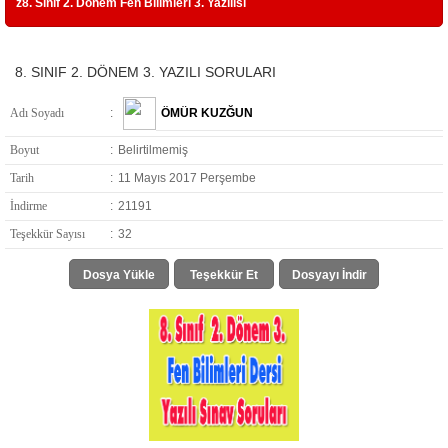
z8. Sınıf 2. Dönem Fen Bilimleri 3. Yazılısı
8. SINIF 2. DÖNEM 3. YAZILI SORULARI
Adı Soyadı
:
ÖMÜR KUZĞUN
Boyut
:
Belirtilmemiş
Tarih
:
11 Mayıs 2017 Perşembe
İndirme
:
21191
Teşekkür Sayısı
:
32
Dosya Yükle
Teşekkür Et
Dosyayı İndir