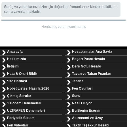
Görüş ve yorumlarınız bizim için değerlidir. Yorumlarınız kontrol edildikten
sonra yayınlanmaktadır.
Henüz hiç yorum yapılmamış
Anasayfa
Hesaplamalar Ana Sayfa
Hakkımızda
Başarı Puanı Hesabı
İletişim
Ders Notu Hesabı
Hata & Öneri Bildir
Tavan ve Taban Puanları
Site Haritası
Testler
Nöbet Listesi Hazırla 2026
Fen Oyunları
Çıkmış Sorular
Sunu
1.Dönem Denemeleri
Nasıl Oluyor
ULTRAFEN Denemeleri
Bu Benim Eserim
Periyodik Sistem
Astronomi ve Uzay
Fen Videoları
Taktir Teşekkür Hesabı