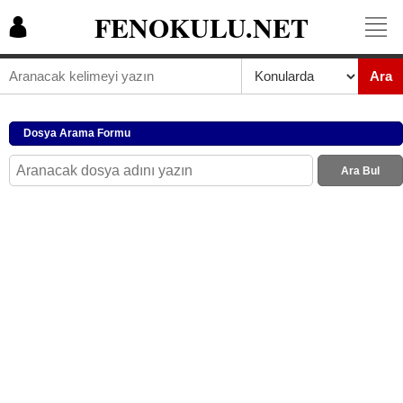
FENOKULU.NET
Ara
Dosya Arama Formu
Ara Bul