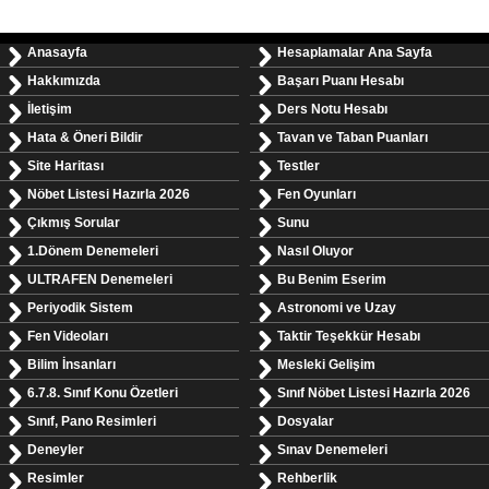
Anasayfa
Hesaplamalar Ana Sayfa
Hakkımızda
Başarı Puanı Hesabı
İletişim
Ders Notu Hesabı
Hata & Öneri Bildir
Tavan ve Taban Puanları
Site Haritası
Testler
Nöbet Listesi Hazırla 2026
Fen Oyunları
Çıkmış Sorular
Sunu
1.Dönem Denemeleri
Nasıl Oluyor
ULTRAFEN Denemeleri
Bu Benim Eserim
Periyodik Sistem
Astronomi ve Uzay
Fen Videoları
Taktir Teşekkür Hesabı
Bilim İnsanları
Mesleki Gelişim
6.7.8. Sınıf Konu Özetleri
Sınıf Nöbet Listesi Hazırla 2026
Sınıf, Pano Resimleri
Dosyalar
Deneyler
Sınav Denemeleri
Resimler
Rehberlik