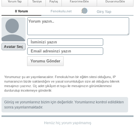
Yorum Yap
Tavsiye
Paylaş
Favorime Ekle
Duvarıma Ekle
0 Yorum
Fenokulu.net
Girş Yap
Avatar Seç
Yorumu Gönder
Yorumunuz şu an yayınlanacaktır. Fenokulu'nun bir eğitim sitesi olduğunu, IP
numaranızın bizde saklandığını ve yasal sorumluluğun size ait olduğunu bilerek
mesajınızı yazınız. Üç adet şikâyet et tuşu ile mesajınızın görüntülenmesi
durdurulup incelemeye gönderilir.
Görüş ve yorumlarınız bizim için değerlidir. Yorumlarınız kontrol edildikten
sonra yayınlanmaktadır.
Henüz hiç yorum yapılmamış