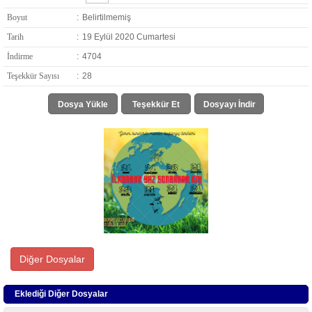
Boyut
:
Belirtilmemiş
Tarih
:
19 Eylül 2020 Cumartesi
İndirme
:
4704
Teşekkür Sayısı
:
28
Dosya Yükle
Teşekkür Et
Dosyayı İndir
Diğer Dosyalar
Eklediği Diğer Dosyalar