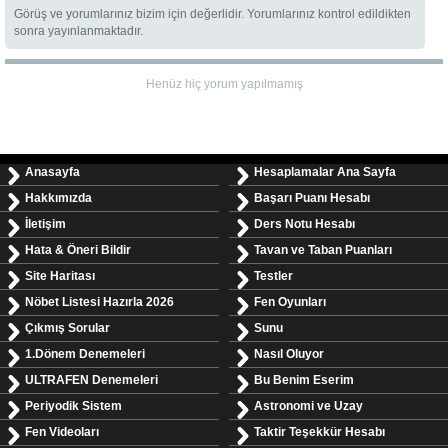
Görüş ve yorumlarınız bizim için değerlidir. Yorumlarınız kontrol edildikten
sonra yayınlanmaktadır.
Henüz hiç yorum yapılmamış
Anasayfa
Hesaplamalar Ana Sayfa
Hakkımızda
Başarı Puanı Hesabı
İletişim
Ders Notu Hesabı
Hata & Öneri Bildir
Tavan ve Taban Puanları
Site Haritası
Testler
Nöbet Listesi Hazırla 2026
Fen Oyunları
Çıkmış Sorular
Sunu
1.Dönem Denemeleri
Nasıl Oluyor
ULTRAFEN Denemeleri
Bu Benim Eserim
Periyodik Sistem
Astronomi ve Uzay
Fen Videoları
Taktir Teşekkür Hesabı