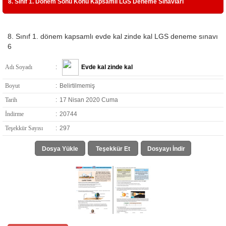
8. Sınıf 1. Dönem Sonu Konu Kapsamlı LGS Deneme Sınavları
8. Sınıf 1. dönem kapsamlı evde kal zinde kal LGS deneme sınavı
6
Adı Soyadı
:
Evde kal zinde kal
Boyut
:
Belirtilmemiş
Tarih
:
17 Nisan 2020 Cuma
İndirme
:
20744
Teşekkür Sayısı
:
297
Dosya Yükle
Teşekkür Et
Dosyayı İndir