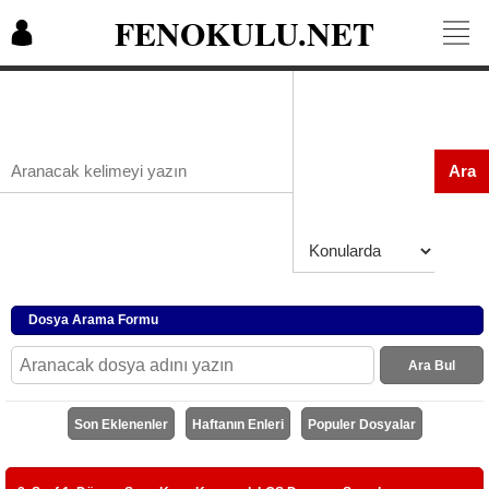
FENOKULU.NET
Ara
Dosya Arama Formu
Ara Bul
Son Eklenenler
Haftanın Enleri
Populer Dosyalar