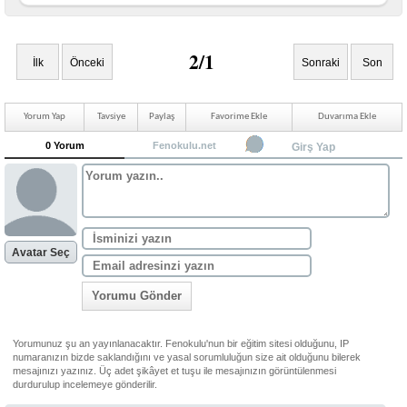
2/1
İlk
Önceki
Sonraki
Son
Yorum Yap
Tavsiye
Paylaş
Favorime Ekle
Duvarıma Ekle
0 Yorum
Fenokulu.net
Girş Yap
Avatar Seç
Yorumu Gönder
Yorumunuz şu an yayınlanacaktır. Fenokulu'nun bir eğitim sitesi olduğunu, IP
numaranızın bizde saklandığını ve yasal sorumluluğun size ait olduğunu bilerek
mesajınızı yazınız. Üç adet şikâyet et tuşu ile mesajınızın görüntülenmesi
durdurulup incelemeye gönderilir.