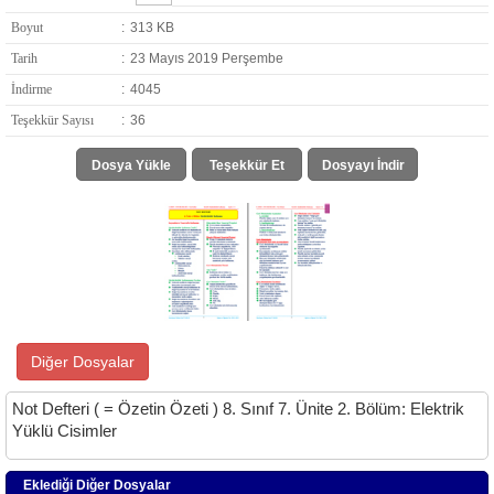
Boyut
:
313 KB
Tarih
:
23 Mayıs 2019 Perşembe
İndirme
:
4045
Teşekkür Sayısı
:
36
Dosya Yükle
Teşekkür Et
Dosyayı İndir
Diğer Dosyalar
Not Defteri ( = Özetin Özeti ) 8. Sınıf 7. Ünite 2. Bölüm: Elektrik
Yüklü Cisimler
Eklediği Diğer Dosyalar