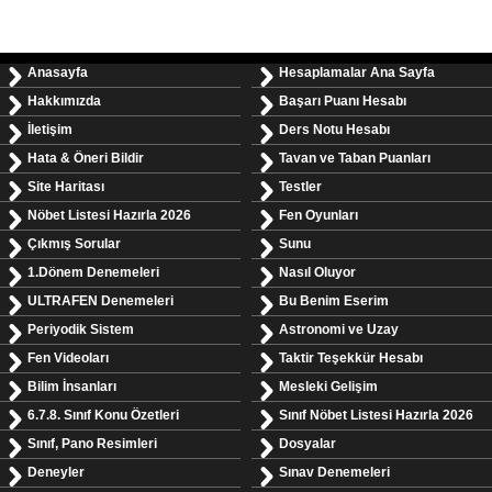
Anasayfa
Hesaplamalar Ana Sayfa
Hakkımızda
Başarı Puanı Hesabı
İletişim
Ders Notu Hesabı
Hata & Öneri Bildir
Tavan ve Taban Puanları
Site Haritası
Testler
Nöbet Listesi Hazırla 2026
Fen Oyunları
Çıkmış Sorular
Sunu
1.Dönem Denemeleri
Nasıl Oluyor
ULTRAFEN Denemeleri
Bu Benim Eserim
Periyodik Sistem
Astronomi ve Uzay
Fen Videoları
Taktir Teşekkür Hesabı
Bilim İnsanları
Mesleki Gelişim
6.7.8. Sınıf Konu Özetleri
Sınıf Nöbet Listesi Hazırla 2026
Sınıf, Pano Resimleri
Dosyalar
Deneyler
Sınav Denemeleri