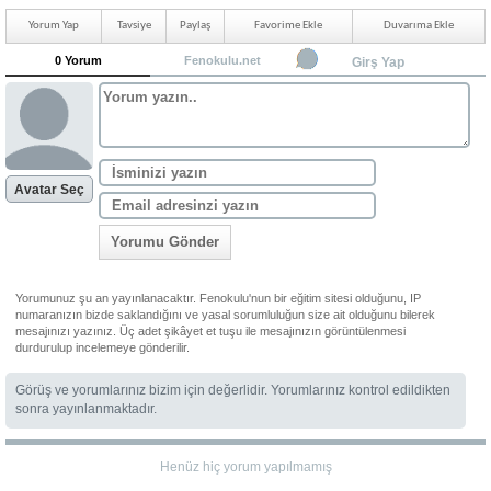
Yorum Yap
Tavsiye
Paylaş
Favorime Ekle
Duvarıma Ekle
0 Yorum
Fenokulu.net
Girş Yap
Avatar Seç
Yorumu Gönder
Yorumunuz şu an yayınlanacaktır. Fenokulu'nun bir eğitim sitesi olduğunu, IP
numaranızın bizde saklandığını ve yasal sorumluluğun size ait olduğunu bilerek
mesajınızı yazınız. Üç adet şikâyet et tuşu ile mesajınızın görüntülenmesi
durdurulup incelemeye gönderilir.
Görüş ve yorumlarınız bizim için değerlidir. Yorumlarınız kontrol edildikten
sonra yayınlanmaktadır.
Henüz hiç yorum yapılmamış