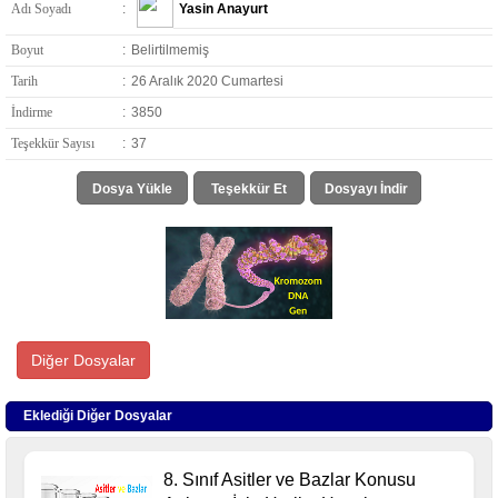
Adı Soyadı
:
Yasin Anayurt
Boyut
:
Belirtilmemiş
Tarih
:
26 Aralık 2020 Cumartesi
İndirme
:
3850
Teşekkür Sayısı
:
37
Dosya Yükle
Teşekkür Et
Dosyayı İndir
Diğer Dosyalar
Eklediği Diğer Dosyalar
8. Sınıf Asitler ve Bazlar Konusu