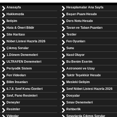
Anasayfa
Hesaplamalar Ana Sayfa
Hakkımızda
Başarı Puanı Hesabı
İletişim
Ders Notu Hesabı
Hata & Öneri Bildir
Tavan ve Taban Puanları
Site Haritası
Testler
Nöbet Listesi Hazırla 2026
Fen Oyunları
Çıkmış Sorular
Sunu
1.Dönem Denemeleri
Nasıl Oluyor
ULTRAFEN Denemeleri
Bu Benim Eserim
Periyodik Sistem
Astronomi ve Uzay
Fen Videoları
Taktir Teşekkür Hesabı
Bilim İnsanları
Mesleki Gelişim
6.7.8. Sınıf Konu Özetleri
Sınıf Nöbet Listesi Hazırla 2026
Sınıf, Pano Resimleri
Dosyalar
Deneyler
Sınav Denemeleri
Resimler
Rehberlik
Videolar
Sınavlarda Çıkmış Sorular