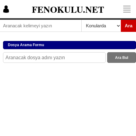
FENOKULU.NET
Ara
Dosya Arama Formu
Ara Bul