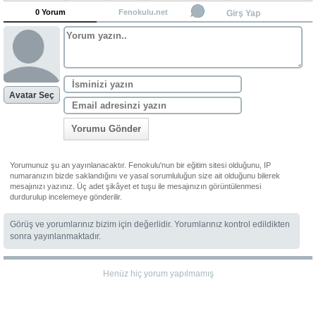
0 Yorum
Fenokulu.net
Girş Yap
Avatar Seç
Yorumu Gönder
Yorumunuz şu an yayınlanacaktır. Fenokulu'nun bir eğitim sitesi olduğunu, IP
numaranızın bizde saklandığını ve yasal sorumluluğun size ait olduğunu bilerek
mesajınızı yazınız. Üç adet şikâyet et tuşu ile mesajınızın görüntülenmesi
durdurulup incelemeye gönderilir.
Görüş ve yorumlarınız bizim için değerlidir. Yorumlarınız kontrol edildikten
sonra yayınlanmaktadır.
Henüz hiç yorum yapılmamış