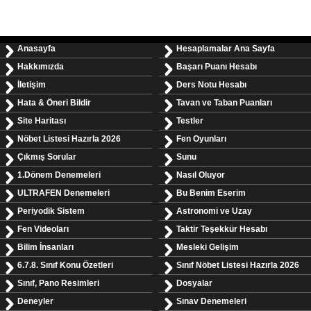
Anasayfa
Hesaplamalar Ana Sayfa
Hakkımızda
Başarı Puanı Hesabı
İletişim
Ders Notu Hesabı
Hata & Öneri Bildir
Tavan ve Taban Puanları
Site Haritası
Testler
Nöbet Listesi Hazırla 2026
Fen Oyunları
Çıkmış Sorular
Sunu
1.Dönem Denemeleri
Nasıl Oluyor
ULTRAFEN Denemeleri
Bu Benim Eserim
Periyodik Sistem
Astronomi ve Uzay
Fen Videoları
Taktir Teşekkür Hesabı
Bilim İnsanları
Mesleki Gelişim
6.7.8. Sınıf Konu Özetleri
Sınıf Nöbet Listesi Hazırla 2026
Sınıf, Pano Resimleri
Dosyalar
Deneyler
Sınav Denemeleri