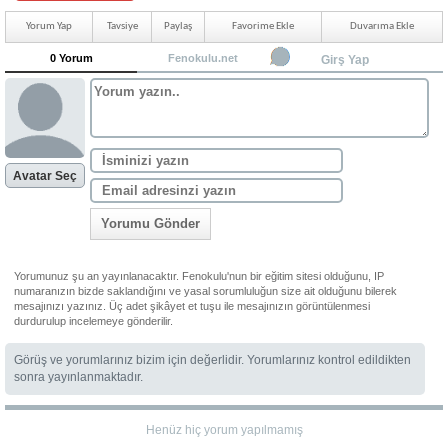
Yorum Yap
Tavsiye
Paylaş
Favorime Ekle
Duvarıma Ekle
0 Yorum
Fenokulu.net
Girş Yap
Avatar Seç
Yorumu Gönder
Yorumunuz şu an yayınlanacaktır. Fenokulu'nun bir eğitim sitesi olduğunu, IP
numaranızın bizde saklandığını ve yasal sorumluluğun size ait olduğunu bilerek
mesajınızı yazınız. Üç adet şikâyet et tuşu ile mesajınızın görüntülenmesi
durdurulup incelemeye gönderilir.
Görüş ve yorumlarınız bizim için değerlidir. Yorumlarınız kontrol edildikten
sonra yayınlanmaktadır.
Henüz hiç yorum yapılmamış