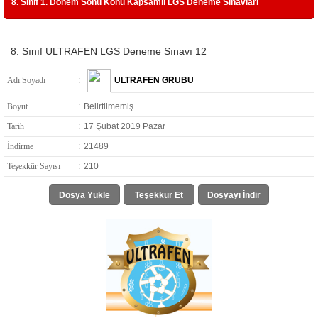
8. Sınıf 1. Dönem Sonu Konu Kapsamlı LGS Deneme Sınavları
8. Sınıf ULTRAFEN LGS Deneme Sınavı 12
Adı Soyadı
:
ULTRAFEN GRUBU
Boyut
:
Belirtilmemiş
Tarih
:
17 Şubat 2019 Pazar
İndirme
:
21489
Teşekkür Sayısı
:
210
Dosya Yükle
Teşekkür Et
Dosyayı İndir