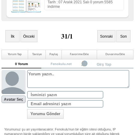
Tarih : 07 Aralık 2021 Salı 0 yorum 5585
indirme
31/1
İlk
Önceki
Sonraki
Son
Yorum Yap
Tavsiye
Paylaş
Favorime Ekle
Duvarıma Ekle
0 Yorum
Fenokulu.net
Girş Yap
Avatar Seç
Yorumu Gönder
Yorumunuz şu an yayınlanacaktır. Fenokulu'nun bir eğitim sitesi olduğunu, IP
numaranızın bizde saklandığını ve yasal sorumluluğun size ait olduğunu bilerek