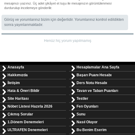
mesajınızı yazınız. Üç adet şikâyet et tuşu ile mesajınızın görüntülenmesi
durdurulup incelemeye gönderilir.
Görüş ve yorumlarınız bizim için değerlidir. Yorumlarınız kontrol edildikten
sonra yayınlanmaktadır.
Henüz hiç yorum yapılmamış
Anasayfa
Hesaplamalar Ana Sayfa
Hakkımızda
Başarı Puanı Hesabı
İletişim
Ders Notu Hesabı
Hata & Öneri Bildir
Tavan ve Taban Puanları
Site Haritası
Testler
Nöbet Listesi Hazırla 2026
Fen Oyunları
Çıkmış Sorular
Sunu
1.Dönem Denemeleri
Nasıl Oluyor
ULTRAFEN Denemeleri
Bu Benim Eserim