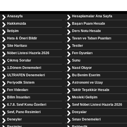
Anasayfa
Hesaplamalar Ana Sayfa
Hakkımızda
Başarı Puanı Hesabı
İletişim
Ders Notu Hesabı
Hata & Öneri Bildir
Tavan ve Taban Puanları
Site Haritası
Testler
Nöbet Listesi Hazırla 2026
Fen Oyunları
Çıkmış Sorular
Sunu
1.Dönem Denemeleri
Nasıl Oluyor
ULTRAFEN Denemeleri
Bu Benim Eserim
Periyodik Sistem
Astronomi ve Uzay
Fen Videoları
Taktir Teşekkür Hesabı
Bilim İnsanları
Mesleki Gelişim
6.7.8. Sınıf Konu Özetleri
Sınıf Nöbet Listesi Hazırla 2026
Sınıf, Pano Resimleri
Dosyalar
Deneyler
Sınav Denemeleri
Resimler
Rehberlik