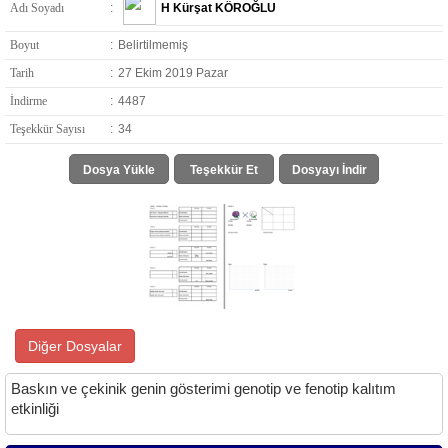
Adı Soyadı
:
H Kürşat KÖROĞLU
Boyut
:
Belirtilmemiş
Tarih
:
27 Ekim 2019 Pazar
İndirme
:
4487
Teşekkür Sayısı
:
34
Dosya Yükle
Teşekkür Et
Dosyayı İndir
Diğer Dosyalar
Baskın ve çekinik genin gösterimi genotip ve fenotip kalıtım
etkinliği