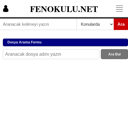
FENOKULU.NET
Ara
Dosya Arama Formu
Ara Bul