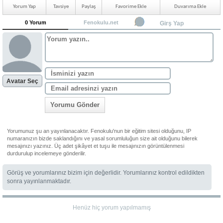
Yorum Yap
Tavsiye
Paylaş
Favorime Ekle
Duvarıma Ekle
0 Yorum
Fenokulu.net
Girş Yap
Avatar Seç
Yorumu Gönder
Yorumunuz şu an yayınlanacaktır. Fenokulu'nun bir eğitim sitesi olduğunu, IP
numaranızın bizde saklandığını ve yasal sorumluluğun size ait olduğunu bilerek
mesajınızı yazınız. Üç adet şikâyet et tuşu ile mesajınızın görüntülenmesi
durdurulup incelemeye gönderilir.
Görüş ve yorumlarınız bizim için değerlidir. Yorumlarınız kontrol edildikten
sonra yayınlanmaktadır.
Henüz hiç yorum yapılmamış