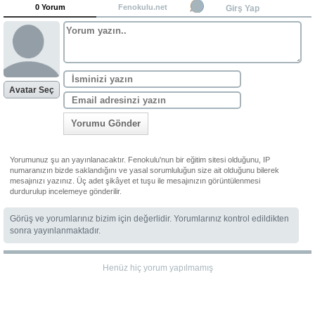
0 Yorum
Fenokulu.net
Girş Yap
Avatar Seç
Yorumu Gönder
Yorumunuz şu an yayınlanacaktır. Fenokulu'nun bir eğitim sitesi olduğunu, IP
numaranızın bizde saklandığını ve yasal sorumluluğun size ait olduğunu bilerek
mesajınızı yazınız. Üç adet şikâyet et tuşu ile mesajınızın görüntülenmesi
durdurulup incelemeye gönderilir.
Görüş ve yorumlarınız bizim için değerlidir. Yorumlarınız kontrol edildikten
sonra yayınlanmaktadır.
Henüz hiç yorum yapılmamış