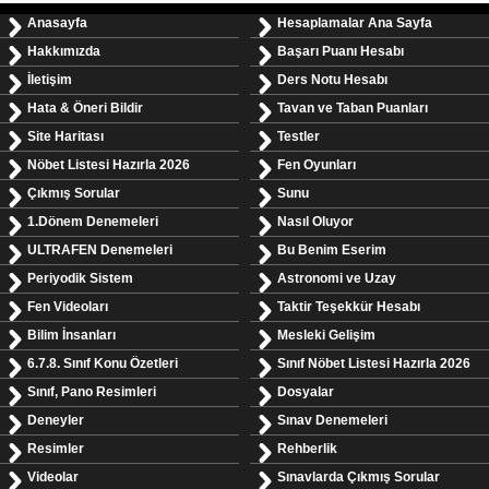
Anasayfa
Hesaplamalar Ana Sayfa
Hakkımızda
Başarı Puanı Hesabı
İletişim
Ders Notu Hesabı
Hata & Öneri Bildir
Tavan ve Taban Puanları
Site Haritası
Testler
Nöbet Listesi Hazırla 2026
Fen Oyunları
Çıkmış Sorular
Sunu
1.Dönem Denemeleri
Nasıl Oluyor
ULTRAFEN Denemeleri
Bu Benim Eserim
Periyodik Sistem
Astronomi ve Uzay
Fen Videoları
Taktir Teşekkür Hesabı
Bilim İnsanları
Mesleki Gelişim
6.7.8. Sınıf Konu Özetleri
Sınıf Nöbet Listesi Hazırla 2026
Sınıf, Pano Resimleri
Dosyalar
Deneyler
Sınav Denemeleri
Resimler
Rehberlik
Videolar
Sınavlarda Çıkmış Sorular