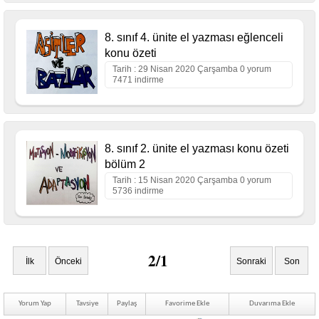
8. sınıf 4. ünite el yazması eğlenceli
konu özeti
Tarih : 29 Nisan 2020 Çarşamba 0 yorum
7471 indirme
8. sınıf 2. ünite el yazması konu özeti
bölüm 2
Tarih : 15 Nisan 2020 Çarşamba 0 yorum
5736 indirme
2/1
İlk
Önceki
Sonraki
Son
Yorum Yap
Tavsiye
Paylaş
Favorime Ekle
Duvarıma Ekle