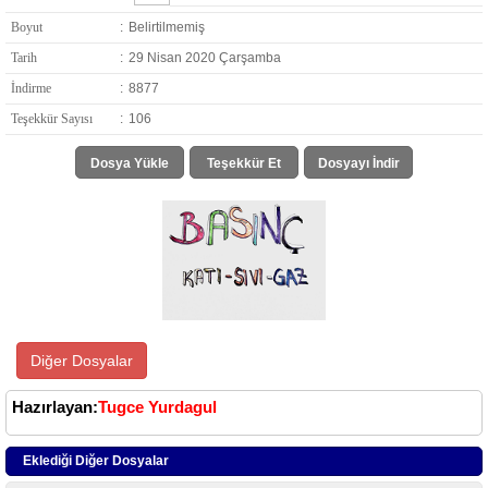
Boyut
:
Belirtilmemiş
Tarih
:
29 Nisan 2020 Çarşamba
İndirme
:
8877
Teşekkür Sayısı
:
106
Dosya Yükle
Teşekkür Et
Dosyayı İndir
Diğer Dosyalar
Hazırlayan:
Tugce Yurdagul
Eklediği Diğer Dosyalar