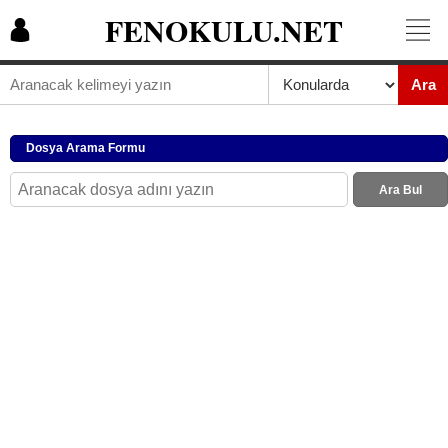
FENOKULU.NET
Ara
Dosya Arama Formu
Ara Bul