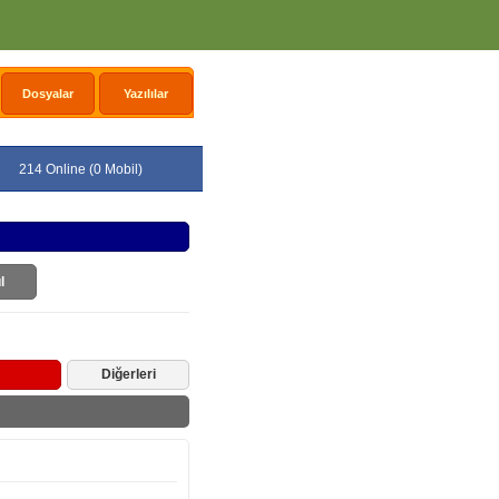
Dosyalar
Yazılılar
214 Online (0 Mobil)
l
Diğerleri