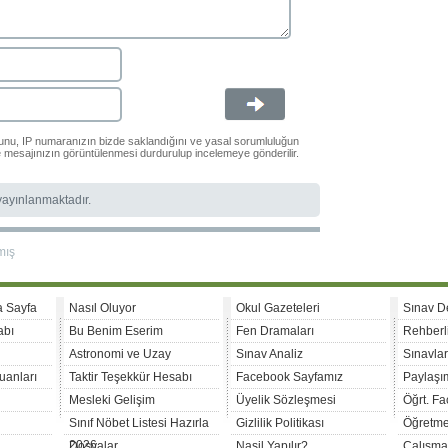
ğunu, IP numaranızın bizde saklandığını ve yasal sorumluluğun
le mesajınızın görüntülenmesi durdurulup incelemeye gönderilir.
 yayınlanmaktadır.
mış
a Sayfa
Nasıl Oluyor
Okul Gazeteleri
Sınav D
abı
Bu Benim Eserim
Fen Dramaları
Rehberl
Astronomi ve Uzay
Sınav Analiz
Sınavla
uanları
Taktir Teşekkür Hesabı
Facebook Sayfamız
Paylaşım
Mesleki Gelişim
Üyelik Sözleşmesi
Öğrt. F
Sınıf Nöbet Listesi Hazırla
Gizlilik Politikası
Öğretme
2026
Dosyalar
Nasil Yapılır?
Çalışma