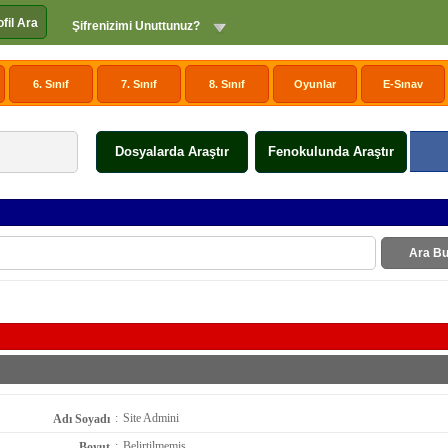
ofil Ara
Şifrenizimi Unuttunuz?
6. Sınıf
7. Sınıf
8. Sınıf
Oyunlar
E-Sınav
Dosyalarda Araştır
Fenokulunda Araştır
Ara Bu
:
Site Admini
Adı Soyadı
:
Belirtilmemiş
Boyut