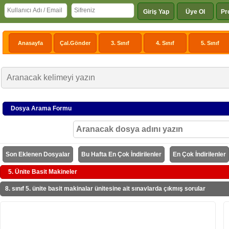
Giriş Yap
Üye Ol
Pr
Anasayfa
Çal.Gönder
3. Sınıf
4. Sınıf
5. Sınıf
Dosya Arama Formu
Son Eklenen Dosyalar
Bu Hafta En Çok İndirilenler
En Çok İndirilenler
5. Ünite Basit Makineler
8. sınıf 5. ünite basit makinalar ünitesine ait sınavlarda çıkmış sorular