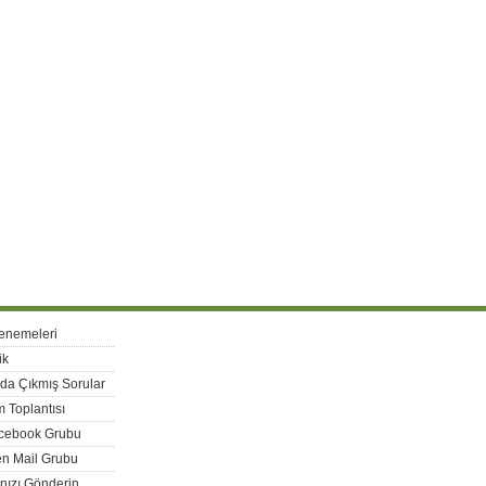
enemeleri
ik
rda Çıkmış Sorular
 Toplantısı
acebook Grubu
n Mail Grubu
nızı Gönderin