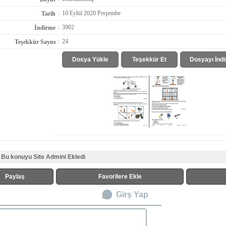
:
10 Eylül 2020 Perşembe
Tarih
:
3902
İndirme
:
24
Teşekkür Sayısı
Dosya Yükle
Teşekkür Et
Dosyayı İndi
Bu konuyu Site Admini Ekledi
Paylaş
Favorilere Ekle
Girş Yap