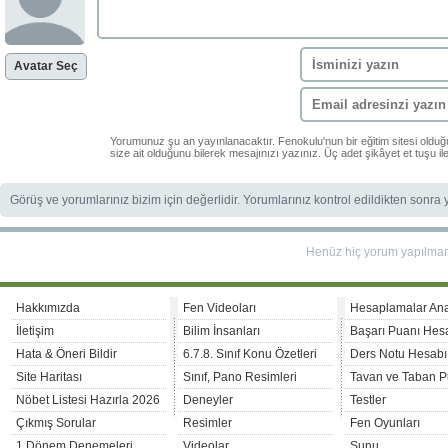
Avatar Seç
Yorumunuz şu an yayınlanacaktır. Fenokulu'nun bir eğitim sitesi oldu
size ait olduğunu bilerek mesajınızı yazınız. Üç adet şikâyet et tuşu i
Görüş ve yorumlarınız bizim için değerlidir. Yorumlarınız kontrol edildikten sonra
Henüz hiç yorum yapılma
Hakkımızda
Fen Videoları
Hesaplamalar An
İletişim
Bilim İnsanları
Başarı Puanı Hes
Hata & Öneri Bildir
6.7.8. Sınıf Konu Özetleri
Ders Notu Hesabı
Site Haritası
Sınıf, Pano Resimleri
Tavan ve Taban P
Nöbet Listesi Hazırla 2026
Deneyler
Testler
Çıkmış Sorular
Resimler
Fen Oyunları
1.Dönem Denemeleri
Videolar
Sunu