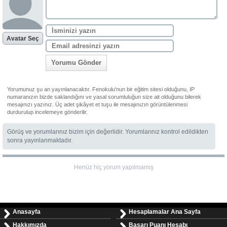
Avatar Seç
Yorumu Gönder
Yorumunuz şu an yayınlanacaktır. Fenokulu'nun bir eğitim sitesi olduğunu, IP
numaranızın bizde saklandığını ve yasal sorumluluğun size ait olduğunu bilerek
mesajınızı yazınız. Üç adet şikâyet et tuşu ile mesajınızın görüntülenmesi
durdurulup incelemeye gönderilir.
Görüş ve yorumlarınız bizim için değerlidir. Yorumlarınız kontrol edildikten
sonra yayınlanmaktadır.
Henüz hiç yorum yapılmamış
Anasayfa
Hesaplamalar Ana Sayfa
Hakkımızda
Başarı Puanı Hesabı