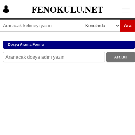
FENOKULU.NET
Ara
Dosya Arama Formu
Ara Bul