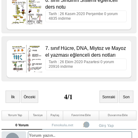
6. sınıf Sindirim Sistemi eğlenceli
ders notu
Tarih : 26 Kasım 2020 Perşembe 0 yorum
4835 indirme
7. sınıf Hücre, DNA, Miytoz ve Mayoz
el yazması eğlenceli ders notları
Tarih : 26 Ekim 2020 Pazartesi 0 yorum
20916 indirme
4/1
İlk
Önceki
Sonraki
Son
Yorum Yap
Tavsiye
Paylaş
Favorime Ekle
Duvarıma Ekle
0 Yorum
Fenokulu.net
Girş Yap