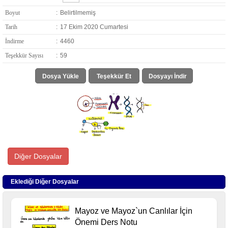
Boyut
:
Belirtilmemiş
Tarih
:
17 Ekim 2020 Cumartesi
İndirme
:
4460
Teşekkür Sayısı
:
59
Dosya Yükle
Teşekkür Et
Dosyayı İndir
Diğer Dosyalar
Eklediği Diğer Dosyalar
Mayoz ve Mayoz`un Canlılar İçin
Önemi Ders Notu