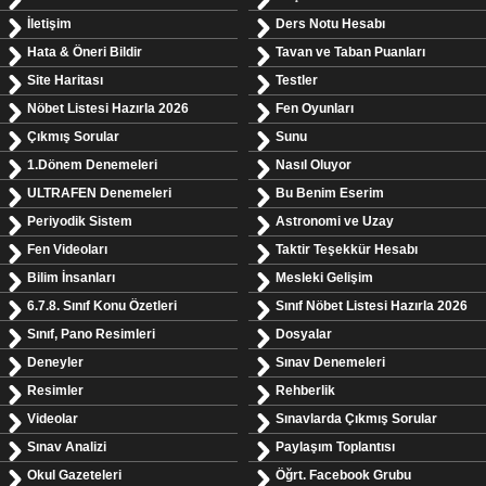
İletişim
Ders Notu Hesabı
Hata & Öneri Bildir
Tavan ve Taban Puanları
Site Haritası
Testler
Nöbet Listesi Hazırla 2026
Fen Oyunları
Çıkmış Sorular
Sunu
1.Dönem Denemeleri
Nasıl Oluyor
ULTRAFEN Denemeleri
Bu Benim Eserim
Periyodik Sistem
Astronomi ve Uzay
Fen Videoları
Taktir Teşekkür Hesabı
Bilim İnsanları
Mesleki Gelişim
6.7.8. Sınıf Konu Özetleri
Sınıf Nöbet Listesi Hazırla 2026
Sınıf, Pano Resimleri
Dosyalar
Deneyler
Sınav Denemeleri
Resimler
Rehberlik
Videolar
Sınavlarda Çıkmış Sorular
Sınav Analizi
Paylaşım Toplantısı
Okul Gazeteleri
Öğrt. Facebook Grubu