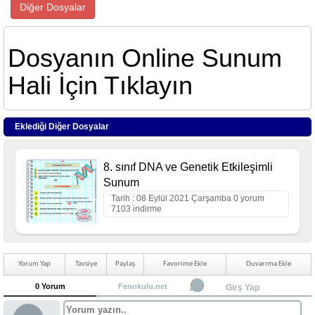
Diğer Dosyalar
Dosyanın Online Sunum
Hali İçin Tıklayın
Eklediği Diğer Dosyalar
8. sınıf DNA ve Genetik Etkileşimli
Sunum
Tarih : 08 Eylül 2021 Çarşamba 0 yorum
7103 indirme
Yorum Yap
Tavsiye
Paylaş
Favorime Ekle
Duvarıma Ekle
0 Yorum
Fenokulu.net
Girş Yap