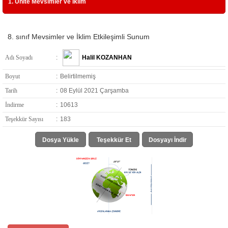
1. Ünite Mevsimler ve İklim
8. sınıf Mevsimler ve İklim Etkileşimli Sunum
Adı Soyadı
:
Halil KOZANHAN
Boyut
:
Belirtilmemiş
Tarih
:
08 Eylül 2021 Çarşamba
İndirme
:
10613
Teşekkür Sayısı
:
183
Dosya Yükle
Teşekkür Et
Dosyayı İndir