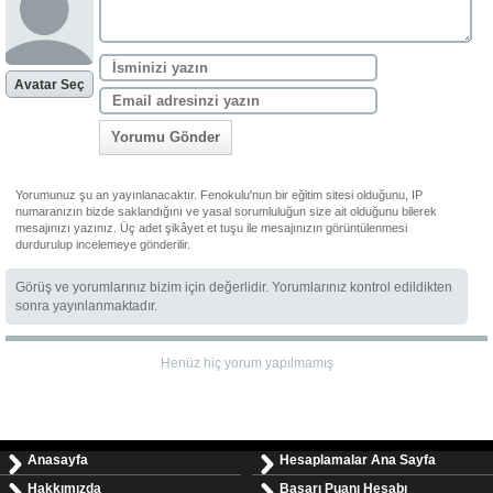
Avatar Seç
Yorumu Gönder
Yorumunuz şu an yayınlanacaktır. Fenokulu'nun bir eğitim sitesi olduğunu, IP
numaranızın bizde saklandığını ve yasal sorumluluğun size ait olduğunu bilerek
mesajınızı yazınız. Üç adet şikâyet et tuşu ile mesajınızın görüntülenmesi
durdurulup incelemeye gönderilir.
Görüş ve yorumlarınız bizim için değerlidir. Yorumlarınız kontrol edildikten
sonra yayınlanmaktadır.
Henüz hiç yorum yapılmamış
Anasayfa
Hesaplamalar Ana Sayfa
Hakkımızda
Başarı Puanı Hesabı