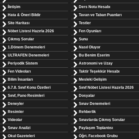
İletişim
Ders Notu Hesabı
Hata & Öneri Bildir
Tavan ve Taban Puanları
Site Haritası
Testler
Nöbet Listesi Hazırla 2026
Fen Oyunları
Çıkmış Sorular
Sunu
1.Dönem Denemeleri
Nasıl Oluyor
ULTRAFEN Denemeleri
Bu Benim Eserim
Periyodik Sistem
Astronomi ve Uzay
Fen Videoları
Taktir Teşekkür Hesabı
Bilim İnsanları
Mesleki Gelişim
6.7.8. Sınıf Konu Özetleri
Sınıf Nöbet Listesi Hazırla 2026
Sınıf, Pano Resimleri
Dosyalar
Deneyler
Sınav Denemeleri
Resimler
Rehberlik
Videolar
Sınavlarda Çıkmış Sorular
Sınav Analizi
Paylaşım Toplantısı
Okul Gazeteleri
Öğrt. Facebook Grubu