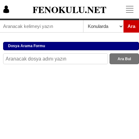
FENOKULU.NET
Ara
Dosya Arama Formu
Ara Bul