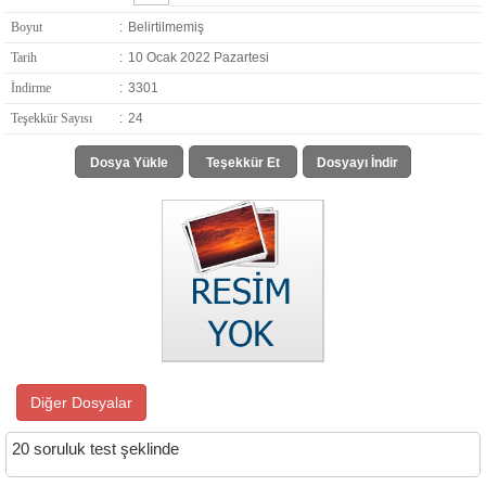
Boyut
:
Belirtilmemiş
Tarih
:
10 Ocak 2022 Pazartesi
İndirme
:
3301
Teşekkür Sayısı
:
24
Dosya Yükle
Teşekkür Et
Dosyayı İndir
Diğer Dosyalar
20 soruluk test şeklinde