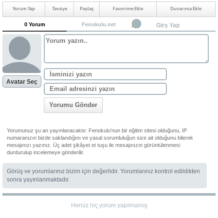
Yorum Yap
Tavsiye
Paylaş
Favorime Ekle
Duvarıma Ekle
0 Yorum
Fenokulu.net
Girş Yap
Avatar Seç
Yorumu Gönder
Yorumunuz şu an yayınlanacaktır. Fenokulu'nun bir eğitim sitesi olduğunu, IP
numaranızın bizde saklandığını ve yasal sorumluluğun size ait olduğunu bilerek
mesajınızı yazınız. Üç adet şikâyet et tuşu ile mesajınızın görüntülenmesi
durdurulup incelemeye gönderilir.
Görüş ve yorumlarınız bizim için değerlidir. Yorumlarınız kontrol edildikten
sonra yayınlanmaktadır.
Henüz hiç yorum yapılmamış