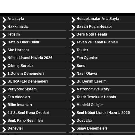
Anasayfa
Hesaplamalar Ana Sayfa
Hakkımızda
Başarı Puanı Hesabı
İletişim
Ders Notu Hesabı
Hata & Öneri Bildir
Tavan ve Taban Puanları
Site Haritası
Testler
Nöbet Listesi Hazırla 2026
Fen Oyunları
Çıkmış Sorular
Sunu
1.Dönem Denemeleri
Nasıl Oluyor
ULTRAFEN Denemeleri
Bu Benim Eserim
Periyodik Sistem
Astronomi ve Uzay
Fen Videoları
Taktir Teşekkür Hesabı
Bilim İnsanları
Mesleki Gelişim
6.7.8. Sınıf Konu Özetleri
Sınıf Nöbet Listesi Hazırla 2026
Sınıf, Pano Resimleri
Dosyalar
Deneyler
Sınav Denemeleri