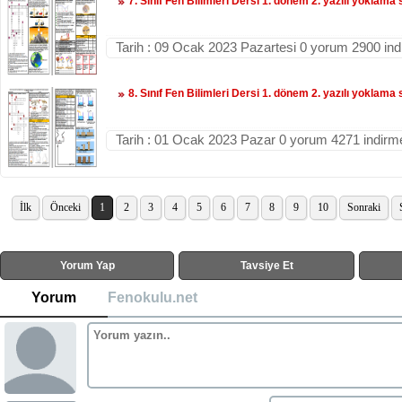
7. Sınıf Fen Bilimleri Dersi 1. dönem 2. yazılı yoklama 
Tarih : 09 Ocak 2023 Pazartesi 0 yorum 2900 in
8. Sınıf Fen Bilimleri Dersi 1. dönem 2. yazılı yoklama 
Tarih : 01 Ocak 2023 Pazar 0 yorum 4271 indirm
İlk
Önceki
1
2
3
4
5
6
7
8
9
10
Sonraki
Yorum Yap
Tavsiye Et
Yorum
Fenokulu.net