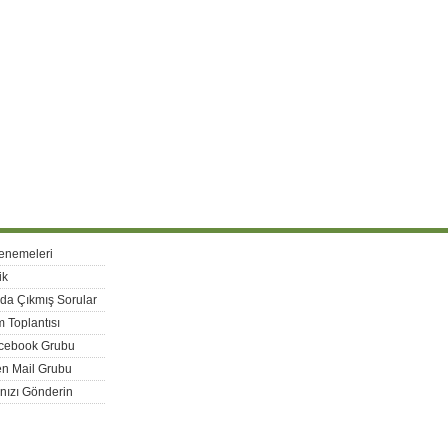
enemeleri
ik
rda Çıkmış Sorular
 Toplantısı
acebook Grubu
n Mail Grubu
nızı Gönderin