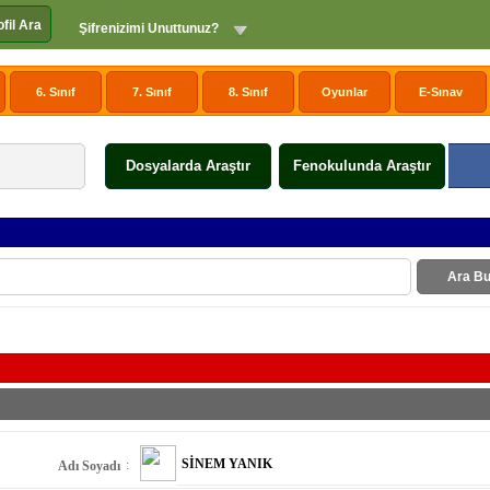
ofil Ara
Şifrenizimi Unuttunuz?
6. Sınıf
7. Sınıf
8. Sınıf
Oyunlar
E-Sınav
Dosyalarda Araştır
Fenokulunda Araştır
Ara Bu
SİNEM YANIK
:
Adı Soyadı