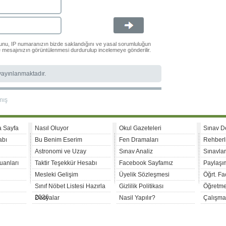
ğunu, IP numaranızın bizde saklandığını ve yasal sorumluluğun
le mesajınızın görüntülenmesi durdurulup incelemeye gönderilir.
 yayınlanmaktadır.
mış
a Sayfa
Nasıl Oluyor
Okul Gazeteleri
Sınav D
abı
Bu Benim Eserim
Fen Dramaları
Rehberl
Astronomi ve Uzay
Sınav Analiz
Sınavla
uanları
Taktir Teşekkür Hesabı
Facebook Sayfamız
Paylaşım
Mesleki Gelişim
Üyelik Sözleşmesi
Öğrt. F
Sınıf Nöbet Listesi Hazırla
Gizlilik Politikası
Öğretme
2026
Dosyalar
Nasil Yapılır?
Çalışma