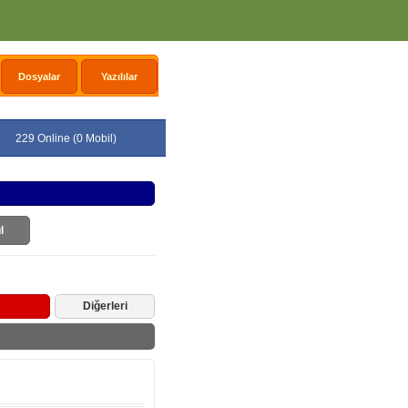
Dosyalar
Yazılılar
229 Online (0 Mobil)
l
Diğerleri