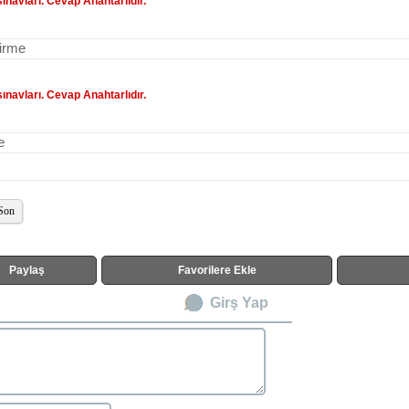
sınavları. Cevap Anahtarlıdır.
dirme
sınavları. Cevap Anahtarlıdır.
e
Son
Paylaş
Favorilere Ekle
Girş Yap