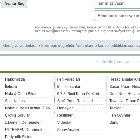
Avatar Seç
Yorumunuz şu an yayınlanacaktır. Fenokulu'nun bir eğitim sitesi oldu
size ait olduğunu bilerek mesajınızı yazınız. Üç adet şikâyet et tuşu i
Görüş ve yorumlarınız bizim için değerlidir. Yorumlarınız kontrol edildikten sonra
Henüz hiç yorum yapılma
Hakkımızda
Fen Videoları
Hesaplamalar An
İletişim
Bilim İnsanları
Başarı Puanı Hes
Hata & Öneri Bildir
6.7.8. Sınıf Konu Özetleri
Ders Notu Hesabı
Site Haritası
Sınıf, Pano Resimleri
Tavan ve Taban P
Nöbet Listesi Hazırla 2026
Deneyler
Testler
Çıkmış Sorular
Resimler
Fen Oyunları
1.Dönem Denemeleri
Videolar
Sunu
ULTRAFEN Denemeleri
Sınav Analizi
Periyodik Sistem