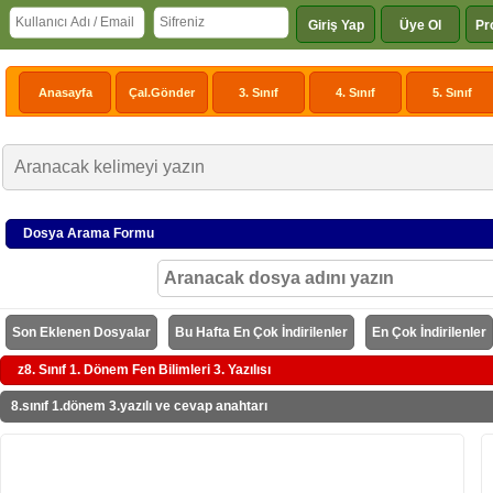
Giriş Yap
Üye Ol
Pr
Anasayfa
Çal.Gönder
3. Sınıf
4. Sınıf
5. Sınıf
Dosya Arama Formu
Son Eklenen Dosyalar
Bu Hafta En Çok İndirilenler
En Çok İndirilenler
z8. Sınıf 1. Dönem Fen Bilimleri 3. Yazılısı
8.sınıf 1.dönem 3.yazılı ve cevap anahtarı