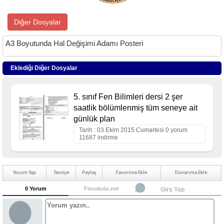
Diğer Dosyalar
A3 Boyutunda Hal Değişimi Adamı Posteri
Eklediği Diğer Dosyalar
5. sınıf Fen Bilimleri dersi 2 şer
saatlik bölümlenmiş tüm seneye ait
günlük plan
Tarih : 03 Ekim 2015 Cumartesi 0 yorum
11687 indirme
Yorum Yap
Tavsiye
Paylaş
Favorime Ekle
Duvarıma Ekle
0 Yorum
Fenokulu.net
Girş Yap