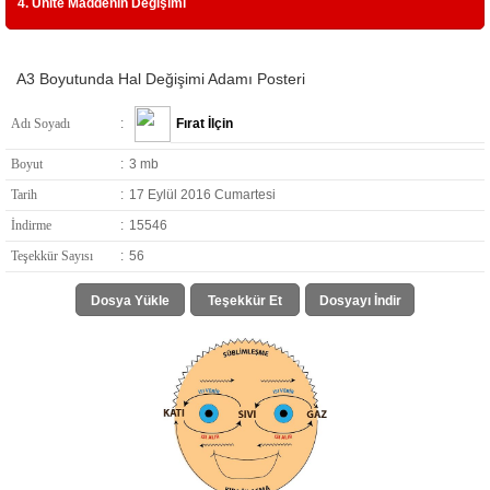
4. Ünite Maddenin Değişimi
A3 Boyutunda Hal Değişimi Adamı Posteri
Adı Soyadı
:
Fırat İlçin
Boyut
:
3 mb
Tarih
:
17 Eylül 2016 Cumartesi
İndirme
:
15546
Teşekkür Sayısı
:
56
Dosya Yükle
Teşekkür Et
Dosyayı İndir