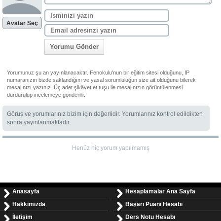
Avatar Seç
Yorumu Gönder
Yorumunuz şu an yayınlanacaktır. Fenokulu'nun bir eğitim sitesi olduğunu, IP
numaranızın bizde saklandığını ve yasal sorumluluğun size ait olduğunu bilerek
mesajınızı yazınız. Üç adet şikâyet et tuşu ile mesajınızın görüntülenmesi
durdurulup incelemeye gönderilir.
Görüş ve yorumlarınız bizim için değerlidir. Yorumlarınız kontrol edildikten
sonra yayınlanmaktadır.
Henüz hiç yorum yapılmamış
Anasayfa
Hesaplamalar Ana Sayfa
Hakkımızda
Başarı Puanı Hesabı
İletişim
Ders Notu Hesabı