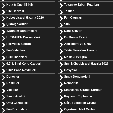
Hata & Öneri Bildir
Tavan ve Taban Puanları
Site Haritası
Testler
Nöbet Listesi Hazırla 2026
Fen Oyunları
Çıkmış Sorular
Sunu
1.Dönem Denemeleri
Nasıl Oluyor
ULTRAFEN Denemeleri
Bu Benim Eserim
Periyodik Sistem
Astronomi ve Uzay
Fen Videoları
Taktir Teşekkür Hesabı
Bilim İnsanları
Mesleki Gelişim
6.7.8. Sınıf Konu Özetleri
Sınıf Nöbet Listesi Hazırla 2026
Sınıf, Pano Resimleri
Dosyalar
Deneyler
Sınav Denemeleri
Resimler
Rehberlik
Videolar
Sınavlarda Çıkmış Sorular
Sınav Analizi
Paylaşım Toplantısı
Okul Gazeteleri
Öğrt. Facebook Grubu
Fen Dramaları
Öğretmen Mail Grubu