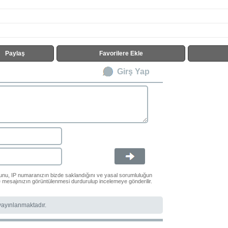
Paylaş
Favorilere Ekle
Girş Yap
ğunu, IP numaranızın bizde saklandığını ve yasal sorumluluğun
le mesajınızın görüntülenmesi durdurulup incelemeye gönderilir.
 yayınlanmaktadır.