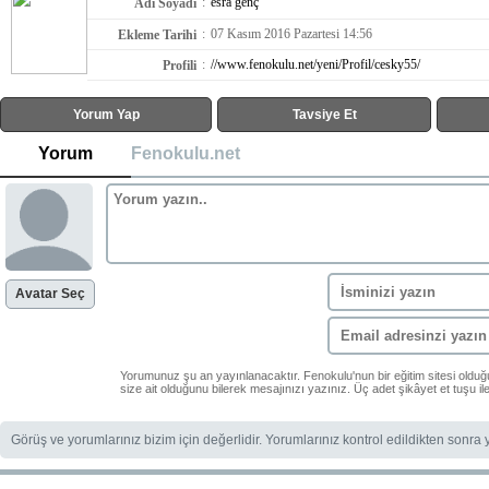
:
esra genç
Adı Soyadı
:
07 Kasım 2016 Pazartesi 14:56
Ekleme Tarihi
:
//www.fenokulu.net/yeni/Profil/cesky55/
Profili
Yorum Yap
Tavsiye Et
Yorum
Fenokulu.net
Avatar Seç
Yorumunuz şu an yayınlanacaktır. Fenokulu'nun bir eğitim sitesi oldu
size ait olduğunu bilerek mesajınızı yazınız. Üç adet şikâyet et tuşu i
Görüş ve yorumlarınız bizim için değerlidir. Yorumlarınız kontrol edildikten sonra