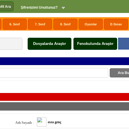
ofil Ara
Şifrenizimi Unuttunuz?
6. Sınıf
7. Sınıf
8. Sınıf
Oyunlar
E-Sınav
Dosyalarda Araştır
Fenokulunda Araştır
Ara Bu
esra genç
:
Adı Soyadı