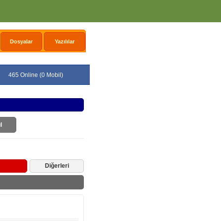
Dosyalar
Yazılılar
465 Online (0 Mobil)
l
Diğerleri