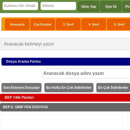
Giriş Yap
Üye Ol
Pr
Anasayfa
Çal.Gönder
3. Sınıf
4. Sınıf
5. Sınıf
Dosya Arama Formu
Son Eklenen Dosyalar
Bu Hafta En Çok İndirilenler
En Çok İndirilenler
BEP Yıllık Planları
BEP 6. SINIF FEN DOSYASI