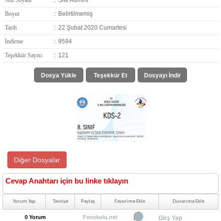
Adı Soyadı
:
Site Admini
Boyut
:
Belirtilmemiş
Tarih
:
22 Şubat 2020 Cumartesi
İndirme
:
9594
Teşekkür Sayısı
:
121
Dosya Yükle
Teşekkür Et
Dosyayı İndir
Diğer Dosyalar
Cevap Anahtarı için bu linke tıklayın
Yorum Yap
Tavsiye
Paylaş
Favorime Ekle
Duvarıma Ekle
0 Yorum
Fenokulu.net
Girş Yap