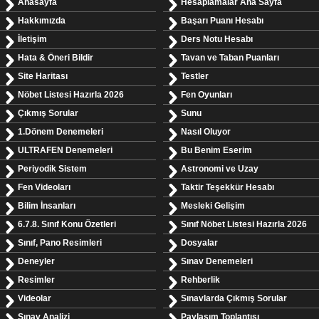
Anasayfa
Hesaplamalar Ana Sayfa
Hakkımızda
Başarı Puanı Hesabı
İletişim
Ders Notu Hesabı
Hata & Öneri Bildir
Tavan ve Taban Puanları
Site Haritası
Testler
Nöbet Listesi Hazırla 2026
Fen Oyunları
Çıkmış Sorular
Sunu
1.Dönem Denemeleri
Nasıl Oluyor
ULTRAFEN Denemeleri
Bu Benim Eserim
Periyodik Sistem
Astronomi ve Uzay
Fen Videoları
Taktir Teşekkür Hesabı
Bilim İnsanları
Mesleki Gelişim
6.7.8. Sınıf Konu Özetleri
Sınıf Nöbet Listesi Hazırla 2026
Sınıf, Pano Resimleri
Dosyalar
Deneyler
Sınav Denemeleri
Resimler
Rehberlik
Videolar
Sınavlarda Çıkmış Sorular
Sınav Analizi
Paylaşım Toplantısı