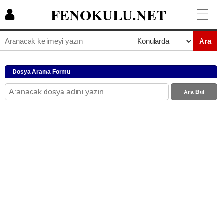
FENOKULU.NET
Ara
Dosya Arama Formu
Ara Bul