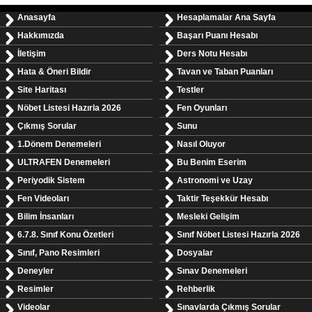
Anasayfa
Hesaplamalar Ana Sayfa
Hakkımızda
Başarı Puanı Hesabı
İletişim
Ders Notu Hesabı
Hata & Öneri Bildir
Tavan ve Taban Puanları
Site Haritası
Testler
Nöbet Listesi Hazırla 2026
Fen Oyunları
Çıkmış Sorular
Sunu
1.Dönem Denemeleri
Nasıl Oluyor
ULTRAFEN Denemeleri
Bu Benim Eserim
Periyodik Sistem
Astronomi ve Uzay
Fen Videoları
Taktir Teşekkür Hesabı
Bilim İnsanları
Mesleki Gelişim
6.7.8. Sınıf Konu Özetleri
Sınıf Nöbet Listesi Hazırla 2026
Sınıf, Pano Resimleri
Dosyalar
Deneyler
Sınav Denemeleri
Resimler
Rehberlik
Videolar
Sınavlarda Çıkmış Sorular