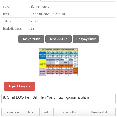
Boyut
:
Belirtilmemiş
Tarih
:
25 Ocak 2021 Pazartesi
İndirme
:
2072
Teşekkür Sayısı
:
22
Dosya Yükle
Teşekkür Et
Dosyayı İndir
Diğer Dosyalar
8. Sınıf LGS Fen Bilimleri Yarıyıl tatili çalışma planı
Yorum Yap
Tavsiye
Paylaş
Favorime Ekle
Duvarıma Ekle