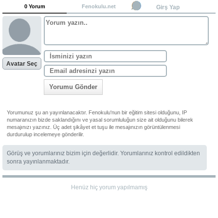
0 Yorum
Fenokulu.net
Girş Yap
Avatar Seç
Yorumu Gönder
Yorumunuz şu an yayınlanacaktır. Fenokulu'nun bir eğitim sitesi olduğunu, IP
numaranızın bizde saklandığını ve yasal sorumluluğun size ait olduğunu bilerek
mesajınızı yazınız. Üç adet şikâyet et tuşu ile mesajınızın görüntülenmesi
durdurulup incelemeye gönderilir.
Görüş ve yorumlarınız bizim için değerlidir. Yorumlarınız kontrol edildikten
sonra yayınlanmaktadır.
Henüz hiç yorum yapılmamış