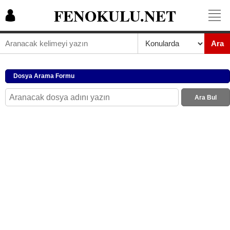
FENOKULU.NET
Ara
Dosya Arama Formu
Ara Bul