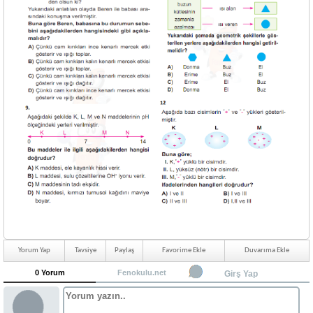
Yorum Yap
Tavsiye
Paylaş
Favorime Ekle
Duvarıma Ekle
0 Yorum
Fenokulu.net
Girş Yap