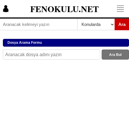
FENOKULU.NET
Ara
Dosya Arama Formu
Ara Bul