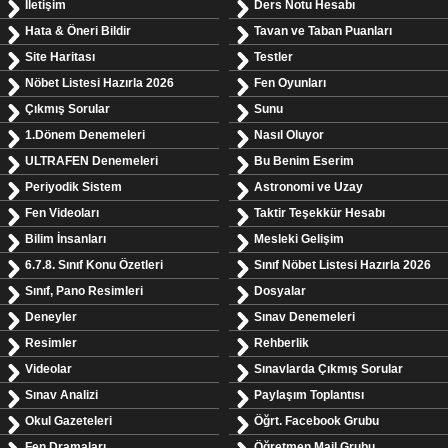
İletişim
Ders Notu Hesabı
Hata & Öneri Bildir
Tavan ve Taban Puanları
Site Haritası
Testler
Nöbet Listesi Hazırla 2026
Fen Oyunları
Çıkmış Sorular
Sunu
1.Dönem Denemeleri
Nasıl Oluyor
ULTRAFEN Denemeleri
Bu Benim Eserim
Periyodik Sistem
Astronomi ve Uzay
Fen Videoları
Taktir Teşekkür Hesabı
Bilim İnsanları
Mesleki Gelişim
6.7.8. Sınıf Konu Özetleri
Sınıf Nöbet Listesi Hazırla 2026
Sınıf, Pano Resimleri
Dosyalar
Deneyler
Sınav Denemeleri
Resimler
Rehberlik
Videolar
Sınavlarda Çıkmış Sorular
Sınav Analizi
Paylaşım Toplantısı
Okul Gazeteleri
Öğrt. Facebook Grubu
Fen Dramaları
Öğretmen Mail Grubu