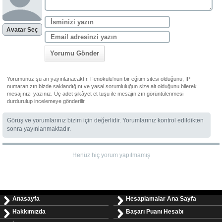
Avatar Seç
Yorumu Gönder
Yorumunuz şu an yayınlanacaktır. Fenokulu'nun bir eğitim sitesi olduğunu, IP
numaranızın bizde saklandığını ve yasal sorumluluğun size ait olduğunu bilerek
mesajınızı yazınız. Üç adet şikâyet et tuşu ile mesajınızın görüntülenmesi
durdurulup incelemeye gönderilir.
Görüş ve yorumlarınız bizim için değerlidir. Yorumlarınız kontrol edildikten
sonra yayınlanmaktadır.
Henüz hiç yorum yapılmamış
Anasayfa
Hesaplamalar Ana Sayfa
Hakkımızda
Başarı Puanı Hesabı