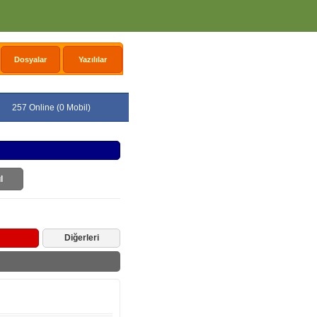
Dosyalar
Yazılılar
257 Online (0 Mobil)
l
Diğerleri