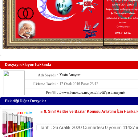
Dosyayı ekleyen hakkında
:
Yasin Anayurt
Adı Soyadı
:
17 Ocak 2016 Pazar 23:12
Ekleme Tarihi
:
//www.fenokulu.net/yeni/Profil/yasinanayurt/
Profili
Eklediği Diğer Dosyalar
8. Sınıf Asitler ve Bazlar Konusu Anlatımı İçin Harika
Tarih : 26 Aralık 2020 Cumartesi 0 yorum 11437 