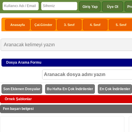
Giriş Yap
Üye Ol
Pr
Anasayfa
Çal.Gönder
3. Sınıf
4. Sınıf
5. Sınıf
Dosya Arama Formu
Son Eklenen Dosyalar
Bu Hafta En Çok İndirilenler
En Çok İndirilenler
Örnek Şablonlar
Fen başarı belgesi