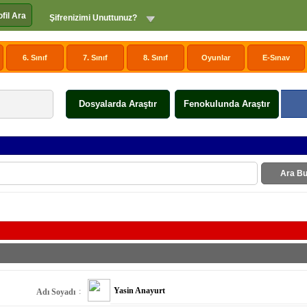
ofil Ara
Şifrenizimi Unuttunuz?
6. Sınıf
7. Sınıf
8. Sınıf
Oyunlar
E-Sınav
Dosyalarda Araştır
Fenokulunda Araştır
Ara Bu
Yasin Anayurt
:
Adı Soyadı