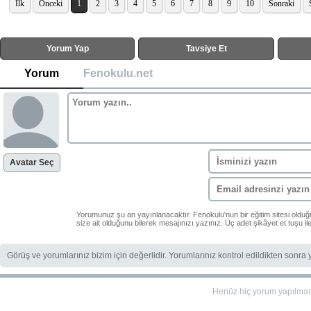
İlk
Önceki
1
2
3
4
5
6
7
8
9
10
Sonraki
Yorum Yap
Tavsiye Et
Yorum
Fenokulu.net
Avatar Seç
Yorumunuz şu an yayınlanacaktır. Fenokulu'nun bir eğitim sitesi oldu
size ait olduğunu bilerek mesajınızı yazınız. Üç adet şikâyet et tuşu i
Görüş ve yorumlarınız bizim için değerlidir. Yorumlarınız kontrol edildikten sonra
Henüz hiç yorum yapılma