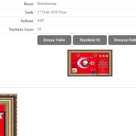
:
Belirtilmemiş
Boyut
:
17 Ocak 2016 Pazar
Tarih
:
4597
İndirme
:
19
Teşekkür Sayısı
Dosya Yükle
Teşekkür Et
Dosyayı İndi