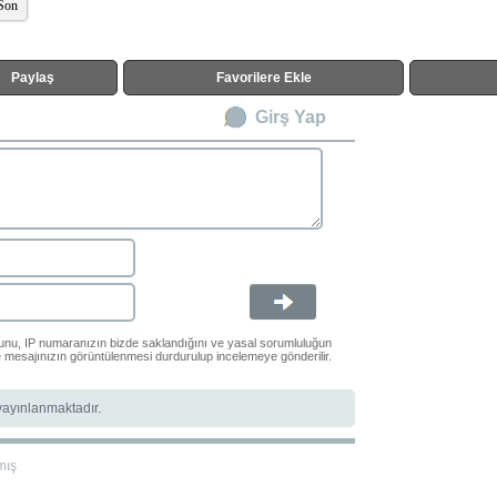
Son
Paylaş
Favorilere Ekle
Girş Yap
ğunu, IP numaranızın bizde saklandığını ve yasal sorumluluğun
le mesajınızın görüntülenmesi durdurulup incelemeye gönderilir.
 yayınlanmaktadır.
mış