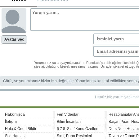
Avatar Seç
Yorumunuz şu an yayınlanacaktır. Fenokulu'nun bir eğitim sitesi oldu
size ait olduğunu bilerek mesajınızı yazınız. Üç adet şikâyet et tuşu i
Görüş ve yorumlarınız bizim için değerlidir. Yorumlarınız kontrol edildikten sonra
Henüz hiç yorum yapılma
Hakkımızda
Fen Videoları
Hesaplamalar An
İletişim
Bilim İnsanları
Başarı Puanı Hes
Hata & Öneri Bildir
6.7.8. Sınıf Konu Özetleri
Ders Notu Hesabı
Site Haritası
Sınıf, Pano Resimleri
Tavan ve Taban P