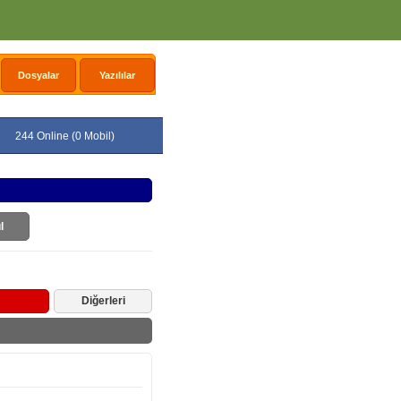
Dosyalar
Yazılılar
244 Online (0 Mobil)
l
Diğerleri