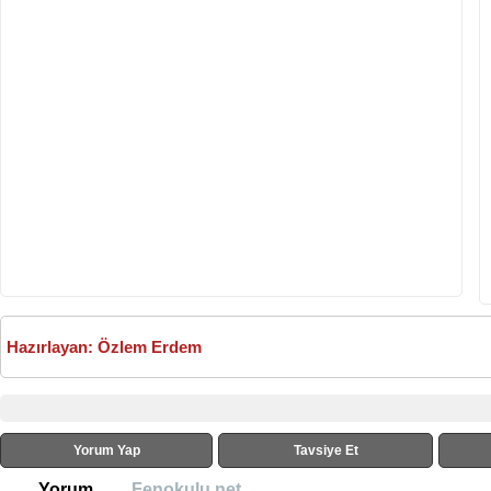
Hazırlayan: Özlem Erdem
Yorum Yap
Tavsiye Et
Yorum
Fenokulu.net