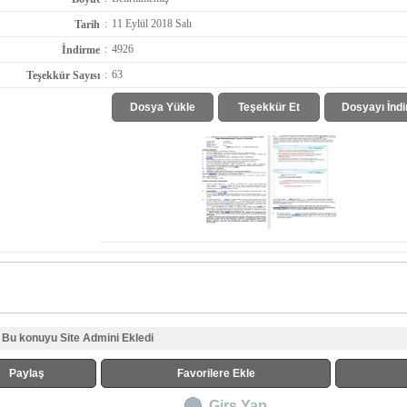
:
11 Eylül 2018 Salı
Tarih
:
4926
İndirme
:
63
Teşekkür Sayısı
Dosya Yükle
Teşekkür Et
Dosyayı İndi
Bu konuyu Site Admini Ekledi
Paylaş
Favorilere Ekle
Girş Yap