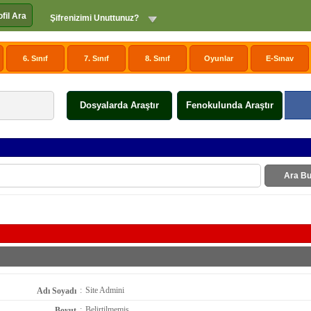
ofil Ara
Şifrenizimi Unuttunuz?
6. Sınıf
7. Sınıf
8. Sınıf
Oyunlar
E-Sınav
Dosyalarda Araştır
Fenokulunda Araştır
Ara Bu
:
Site Admini
Adı Soyadı
:
Belirtilmemiş
Boyut