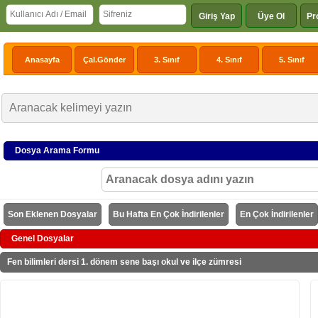
Giriş Yap
Üye Ol
Pr
Anasayfa
Çal.Gönder
3. Sınıf
4. Sınıf
5. Sınıf
Dosya Arama Formu
Son Eklenen Dosyalar
Bu Hafta En Çok İndirilenler
En Çok İndirilenler
Genel Dosyalar
Fen bilimleri dersi 1. dönem sene başı okul ve ilçe zümresi