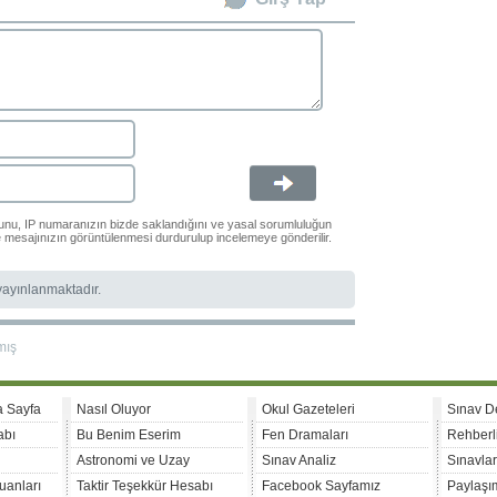
ğunu, IP numaranızın bizde saklandığını ve yasal sorumluluğun
le mesajınızın görüntülenmesi durdurulup incelemeye gönderilir.
 yayınlanmaktadır.
mış
a Sayfa
Nasıl Oluyor
Okul Gazeteleri
Sınav D
abı
Bu Benim Eserim
Fen Dramaları
Rehberl
Astronomi ve Uzay
Sınav Analiz
Sınavla
uanları
Taktir Teşekkür Hesabı
Facebook Sayfamız
Paylaşım