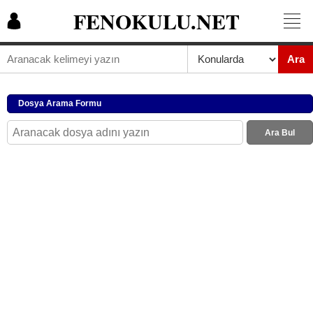
FENOKULU.NET
Ara
Dosya Arama Formu
Ara Bul