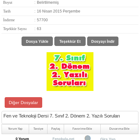
Boyut
:
Belirtilmemiş
Tarih
:
16 Nisan 2015 Perşembe
İndirme
:
57700
Teşekkür Sayısı
:
63
Dosya Yükle
Teşekkür Et
Dosyayı İndir
Diğer Dosyalar
Fen ve Teknoloji Dersi 7. Sınıf 2. Dönem 2. Yazılı Soruları
Yorum Yap
Tavsiye
Paylaş
Favorime Ekle
Duvarıma Ekle
0 Yorum
Fenokulu.net
Girş Yap