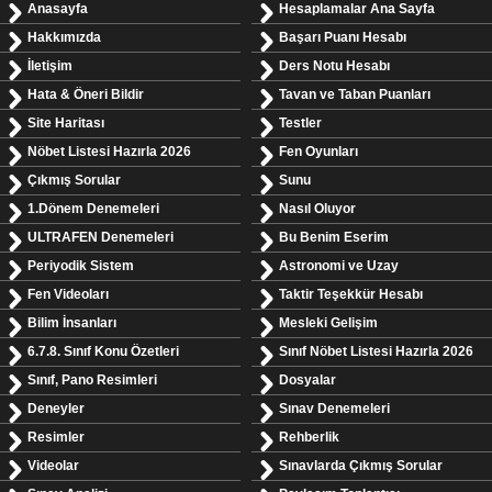
Anasayfa
Hesaplamalar Ana Sayfa
Hakkımızda
Başarı Puanı Hesabı
İletişim
Ders Notu Hesabı
Hata & Öneri Bildir
Tavan ve Taban Puanları
Site Haritası
Testler
Nöbet Listesi Hazırla 2026
Fen Oyunları
Çıkmış Sorular
Sunu
1.Dönem Denemeleri
Nasıl Oluyor
ULTRAFEN Denemeleri
Bu Benim Eserim
Periyodik Sistem
Astronomi ve Uzay
Fen Videoları
Taktir Teşekkür Hesabı
Bilim İnsanları
Mesleki Gelişim
6.7.8. Sınıf Konu Özetleri
Sınıf Nöbet Listesi Hazırla 2026
Sınıf, Pano Resimleri
Dosyalar
Deneyler
Sınav Denemeleri
Resimler
Rehberlik
Videolar
Sınavlarda Çıkmış Sorular