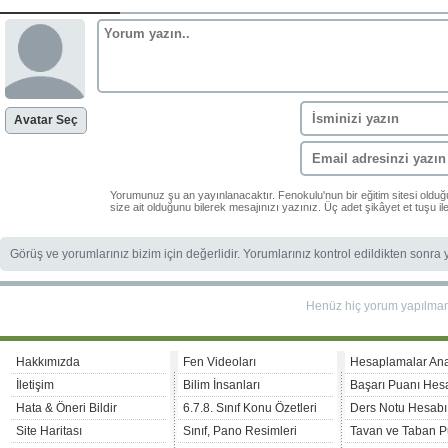
Avatar Seç
Yorumunuz şu an yayınlanacaktır. Fenokulu'nun bir eğitim sitesi oldu
size ait olduğunu bilerek mesajınızı yazınız. Üç adet şikâyet et tuşu i
Görüş ve yorumlarınız bizim için değerlidir. Yorumlarınız kontrol edildikten sonra
Henüz hiç yorum yapılma
Hakkımızda
Fen Videoları
Hesaplamalar An
İletişim
Bilim İnsanları
Başarı Puanı Hes
Hata & Öneri Bildir
6.7.8. Sınıf Konu Özetleri
Ders Notu Hesabı
Site Haritası
Sınıf, Pano Resimleri
Tavan ve Taban P