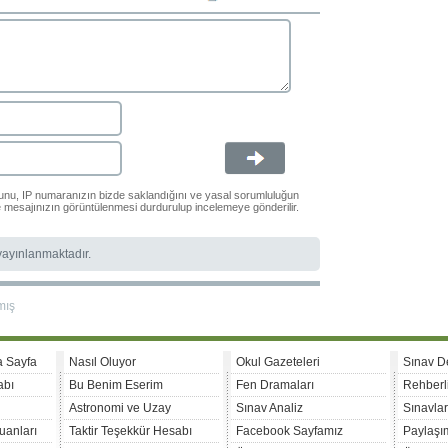
ğunu, IP numaranızın bizde saklandığını ve yasal sorumluluğun
le mesajınızın görüntülenmesi durdurulup incelemeye gönderilir.
 yayınlanmaktadır.
mış
a Sayfa
Nasıl Oluyor
Okul Gazeteleri
Sınav D
abı
Bu Benim Eserim
Fen Dramaları
Rehberl
Astronomi ve Uzay
Sınav Analiz
Sınavla
uanları
Taktir Teşekkür Hesabı
Facebook Sayfamız
Paylaşım