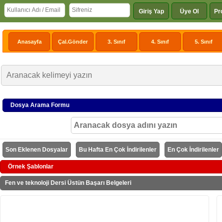
Giriş Yap
Üye Ol
Pr
Anasayfa
Çal.Gönder
3. Sınıf
4. Sınıf
5. Sınıf
Dosya Arama Formu
Son Eklenen Dosyalar
Bu Hafta En Çok İndirilenler
En Çok İndirilenler
Örnek Şablonlar
Fen ve teknoloji Dersi Üstün Başarı Belgeleri