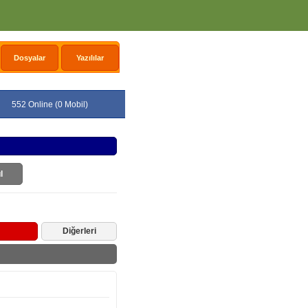
Dosyalar
Yazılılar
552 Online (0 Mobil)
l
Diğerleri