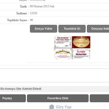
:
09 Haziran 2015 Salı
Tarih
:
12162
İndirme
:
48
Teşekkür Sayısı
Dosya Yükle
Teşekkür Et
Dosyayı İndi
Bu konuyu Site Admini Ekledi
Paylaş
Favorilere Ekle
Girş Yap