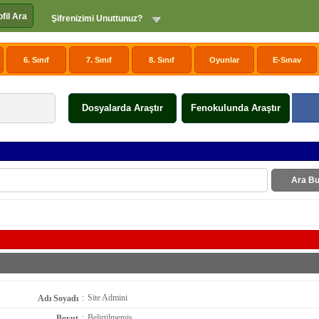
ofil Ara
Şifrenizimi Unuttunuz?
6. Sınıf
7. Sınıf
8. Sınıf
Oyunlar
E-Sınav
Dosyalarda Araştır
Fenokulunda Araştır
Ara Bu
:
Site Admini
Adı Soyadı
:
Belirtilmemiş
Boyut