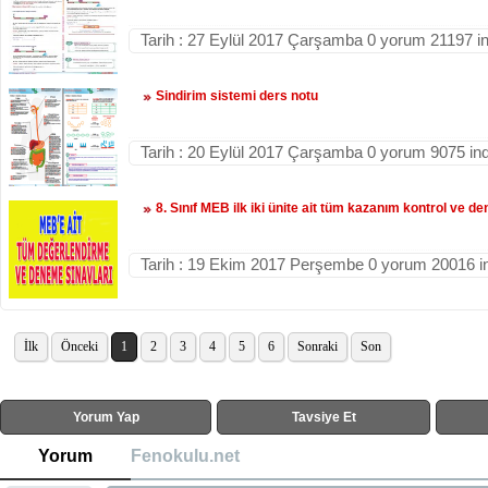
Tarih : 27 Eylül 2017 Çarşamba 0 yorum 21197 i
Sindirim sistemi ders notu
Tarih : 20 Eylül 2017 Çarşamba 0 yorum 9075 in
8. Sınıf MEB ilk iki ünite ait tüm kazanım kontrol ve d
Tarih : 19 Ekim 2017 Perşembe 0 yorum 20016 i
İlk
Önceki
1
2
3
4
5
6
Sonraki
Son
Yorum Yap
Tavsiye Et
Yorum
Fenokulu.net