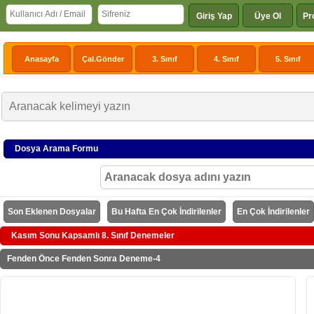
Giriş Yap
Üye Ol
Pr
Anasayfa
Çal.Gönder
3. Sınıf
4. Sınıf
5. Sınıf
Dosya Arama Formu
Son Eklenen Dosyalar
Bu Hafta En Çok İndirilenler
En Çok İndirilenler
Kasım Sonu Kapsamlı 8. Sınıf Denemeler
Fenden Önce Fenden Sonra Deneme-4