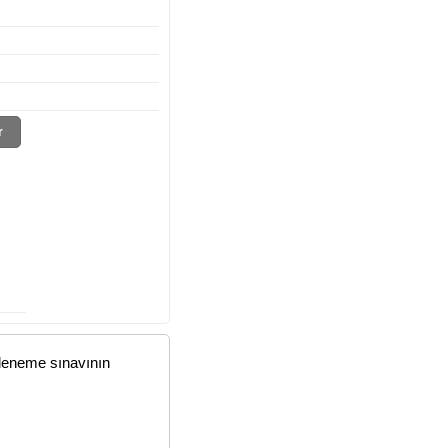
r
 deneme sınavının