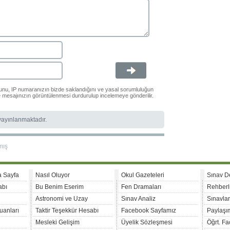
ğunu, IP numaranızın bizde saklandığını ve yasal sorumluluğun
le mesajınızın görüntülenmesi durdurulup incelemeye gönderilir.
 yayınlanmaktadır.
mış
a Sayfa
Nasıl Oluyor
Okul Gazeteleri
Sınav D
abı
Bu Benim Eserim
Fen Dramaları
Rehberl
Astronomi ve Uzay
Sınav Analiz
Sınavla
uanları
Taktir Teşekkür Hesabı
Facebook Sayfamız
Paylaşım
Mesleki Gelişim
Üyelik Sözleşmesi
Öğrt. F