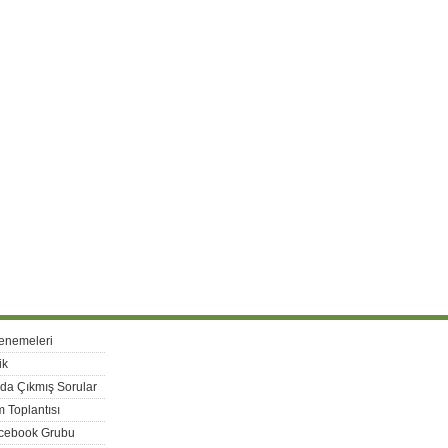
enemeleri
ik
rda Çıkmış Sorular
 Toplantısı
acebook Grubu