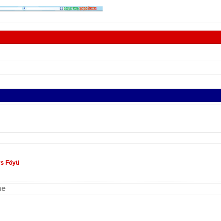
rs Föyü
me