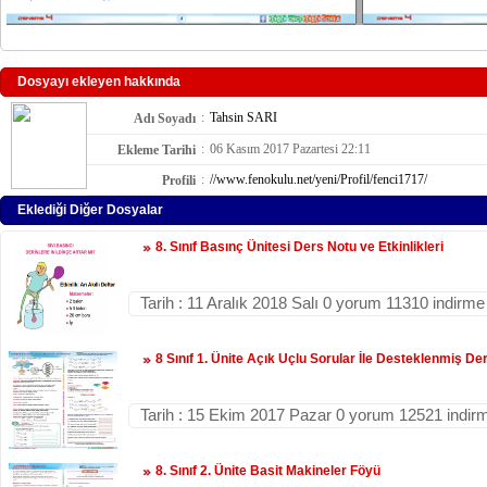
Dosyayı ekleyen hakkında
:
Tahsin SARI
Adı Soyadı
:
06 Kasım 2017 Pazartesi 22:11
Ekleme Tarihi
:
//www.fenokulu.net/yeni/Profil/fenci1717/
Profili
Eklediği Diğer Dosyalar
8. Sınıf Basınç Ünitesi Ders Notu ve Etkinlikleri
Tarih : 11 Aralık 2018 Salı 0 yorum 11310 indirme
8 Sınıf 1. Ünite Açık Uçlu Sorular İle Desteklenmiş De
Tarih : 15 Ekim 2017 Pazar 0 yorum 12521 indir
8. Sınıf 2. Ünite Basit Makineler Föyü