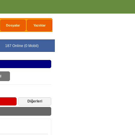
Dosyalar
Yazılılar
187 Online (0 Mobil)
l
Diğerleri