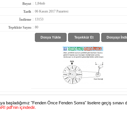
:
1,84mb
Boyut
:
06 Kasım 2017 Pazartesi
Tarih
:
13153
İndirme
:
80
Teşekkür Sayısı
Dosya Yükle
Teşekkür Et
Dosyayı İndi
amaya başladığımız "Fenden Önce Fenden Sonra" liselere geçiş sınavı
pdf'nin içindedir.