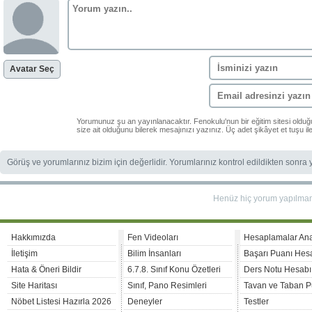
Avatar Seç
Yorumunuz şu an yayınlanacaktır. Fenokulu'nun bir eğitim sitesi oldu
size ait olduğunu bilerek mesajınızı yazınız. Üç adet şikâyet et tuşu i
Görüş ve yorumlarınız bizim için değerlidir. Yorumlarınız kontrol edildikten sonra
Henüz hiç yorum yapılma
Hakkımızda
Fen Videoları
Hesaplamalar An
İletişim
Bilim İnsanları
Başarı Puanı Hes
Hata & Öneri Bildir
6.7.8. Sınıf Konu Özetleri
Ders Notu Hesabı
Site Haritası
Sınıf, Pano Resimleri
Tavan ve Taban P
Nöbet Listesi Hazırla 2026
Deneyler
Testler