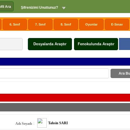
ofil Ara
Şifrenizimi Unuttunuz?
6. Sınıf
7. Sınıf
8. Sınıf
Oyunlar
E-Sınav
Dosyalarda Araştır
Fenokulunda Araştır
Ara Bu
Tahsin SARI
:
Adı Soyadı