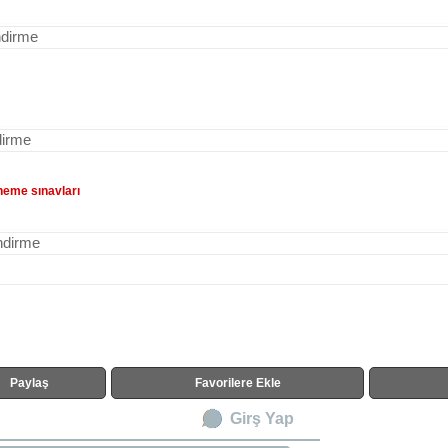
ndirme
dirme
eneme sınavları
ndirme
Paylaş
Favorilere Ekle
Girş Yap