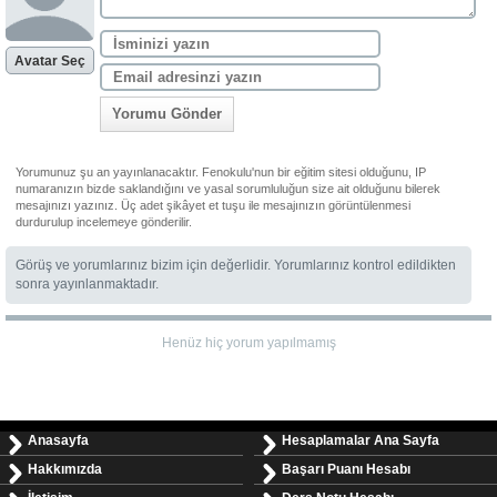
Avatar Seç
Yorumu Gönder
Yorumunuz şu an yayınlanacaktır. Fenokulu'nun bir eğitim sitesi olduğunu, IP
numaranızın bizde saklandığını ve yasal sorumluluğun size ait olduğunu bilerek
mesajınızı yazınız. Üç adet şikâyet et tuşu ile mesajınızın görüntülenmesi
durdurulup incelemeye gönderilir.
Görüş ve yorumlarınız bizim için değerlidir. Yorumlarınız kontrol edildikten
sonra yayınlanmaktadır.
Henüz hiç yorum yapılmamış
Anasayfa
Hesaplamalar Ana Sayfa
Hakkımızda
Başarı Puanı Hesabı