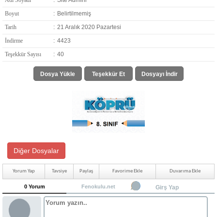
Adı Soyadı
:
Site Admini
Boyut
:
Belirtilmemiş
Tarih
:
21 Aralık 2020 Pazartesi
İndirme
:
4423
Teşekkür Sayısı
:
40
Dosya Yükle
Teşekkür Et
Dosyayı İndir
Diğer Dosyalar
Yorum Yap
Tavsiye
Paylaş
Favorime Ekle
Duvarıma Ekle
0 Yorum
Fenokulu.net
Girş Yap