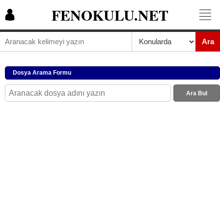
FENOKULU.NET
Ara
Dosya Arama Formu
Ara Bul