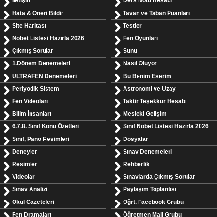
İletişim
Ders Notu Hesabı
Hata & Öneri Bildir
Tavan ve Taban Puanları
Site Haritası
Testler
Nöbet Listesi Hazırla 2026
Fen Oyunları
Çıkmış Sorular
Sunu
1.Dönem Denemeleri
Nasıl Oluyor
ULTRAFEN Denemeleri
Bu Benim Eserim
Periyodik Sistem
Astronomi ve Uzay
Fen Videoları
Taktir Teşekkür Hesabı
Bilim İnsanları
Mesleki Gelişim
6.7.8. Sınıf Konu Özetleri
Sınıf Nöbet Listesi Hazırla 2026
Sınıf, Pano Resimleri
Dosyalar
Deneyler
Sınav Denemeleri
Resimler
Rehberlik
Videolar
Sınavlarda Çıkmış Sorular
Sınav Analizi
Paylaşım Toplantısı
Okul Gazeteleri
Öğrt. Facebook Grubu
Fen Dramaları
Öğretmen Mail Grubu