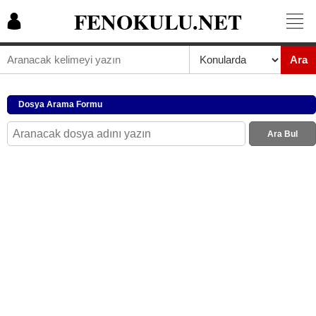
FENOKULU.NET
Ara
Dosya Arama Formu
Ara Bul