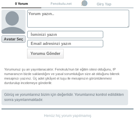
0 Yorum
Fenokulu.net
Girş Yap
Avatar Seç
Yorumu Gönder
Yorumunuz şu an yayınlanacaktır. Fenokulu'nun bir eğitim sitesi olduğunu, IP
numaranızın bizde saklandığını ve yasal sorumluluğun size ait olduğunu bilerek
mesajınızı yazınız. Üç adet şikâyet et tuşu ile mesajınızın görüntülenmesi
durdurulup incelemeye gönderilir.
Görüş ve yorumlarınız bizim için değerlidir. Yorumlarınız kontrol edildikten
sonra yayınlanmaktadır.
Henüz hiç yorum yapılmamış