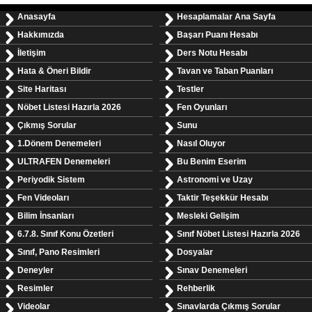
Anasayfa
Hesaplamalar Ana Sayfa
Hakkımızda
Başarı Puanı Hesabı
İletişim
Ders Notu Hesabı
Hata & Öneri Bildir
Tavan ve Taban Puanları
Site Haritası
Testler
Nöbet Listesi Hazırla 2026
Fen Oyunları
Çıkmış Sorular
Sunu
1.Dönem Denemeleri
Nasıl Oluyor
ULTRAFEN Denemeleri
Bu Benim Eserim
Periyodik Sistem
Astronomi ve Uzay
Fen Videoları
Taktir Teşekkür Hesabı
Bilim İnsanları
Mesleki Gelişim
6.7.8. Sınıf Konu Özetleri
Sınıf Nöbet Listesi Hazırla 2026
Sınıf, Pano Resimleri
Dosyalar
Deneyler
Sınav Denemeleri
Resimler
Rehberlik
Videolar
Sınavlarda Çıkmış Sorular