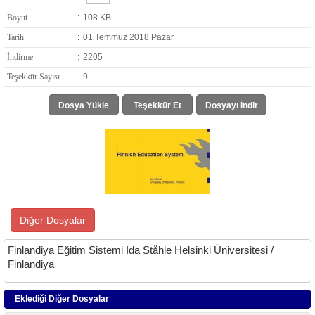
Boyut
:
108 KB
Tarih
:
01 Temmuz 2018 Pazar
İndirme
:
2205
Teşekkür Sayısı
:
9
Dosya Yükle
Teşekkür Et
Dosyayı İndir
Diğer Dosyalar
Finlandiya Eğitim Sistemi Ida Ståhle Helsinki Üniversitesi /
Finlandiya
Eklediği Diğer Dosyalar