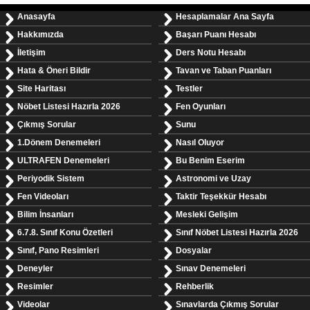
Anasayfa
Hesaplamalar Ana Sayfa
Hakkımızda
Başarı Puanı Hesabı
İletişim
Ders Notu Hesabı
Hata & Öneri Bildir
Tavan ve Taban Puanları
Site Haritası
Testler
Nöbet Listesi Hazırla 2026
Fen Oyunları
Çıkmış Sorular
Sunu
1.Dönem Denemeleri
Nasıl Oluyor
ULTRAFEN Denemeleri
Bu Benim Eserim
Periyodik Sistem
Astronomi ve Uzay
Fen Videoları
Taktir Teşekkür Hesabı
Bilim İnsanları
Mesleki Gelişim
6.7.8. Sınıf Konu Özetleri
Sınıf Nöbet Listesi Hazırla 2026
Sınıf, Pano Resimleri
Dosyalar
Deneyler
Sınav Denemeleri
Resimler
Rehberlik
Videolar
Sınavlarda Çıkmış Sorular