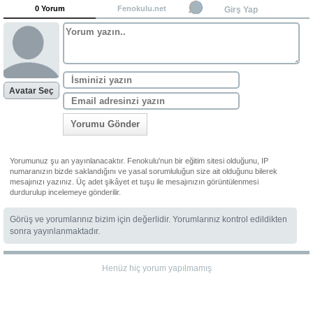
0 Yorum
Fenokulu.net
Girş Yap
Avatar Seç
Yorumu Gönder
Yorumunuz şu an yayınlanacaktır. Fenokulu'nun bir eğitim sitesi olduğunu, IP
numaranızın bizde saklandığını ve yasal sorumluluğun size ait olduğunu bilerek
mesajınızı yazınız. Üç adet şikâyet et tuşu ile mesajınızın görüntülenmesi
durdurulup incelemeye gönderilir.
Görüş ve yorumlarınız bizim için değerlidir. Yorumlarınız kontrol edildikten
sonra yayınlanmaktadır.
Henüz hiç yorum yapılmamış