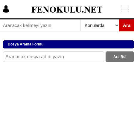
FENOKULU.NET
Ara
Dosya Arama Formu
Ara Bul