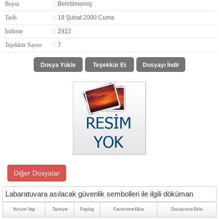
Boyut
:
Belirtilmemiş
Tarih
:
18 Şubat 2000 Cuma
İndirme
:
2922
Teşekkür Sayısı
:
7
Dosya Yükle
Teşekkür Et
Dosyayı İndir
Diğer Dosyalar
Labaratuvara asılacak güvenlik sembolleri ile ilgili döküman
Yorum Yap
Tavsiye
Paylaş
Favorime Ekle
Duvarıma Ekle