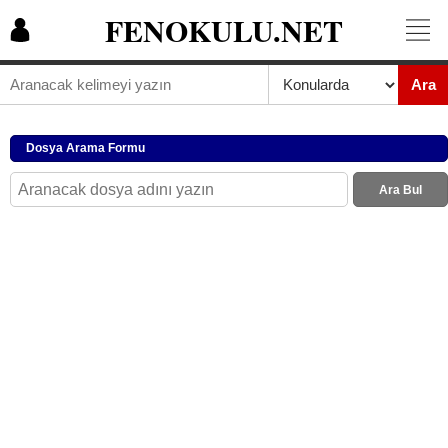
FENOKULU.NET
Ara
Dosya Arama Formu
Ara Bul