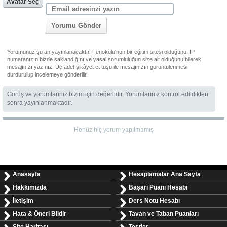
Avatar Seç
Yorumu Gönder
Yorumunuz şu an yayınlanacaktır. Fenokulu'nun bir eğitim sitesi olduğunu, IP
numaranızın bizde saklandığını ve yasal sorumluluğun size ait olduğunu bilerek
mesajınızı yazınız. Üç adet şikâyet et tuşu ile mesajınızın görüntülenmesi
durdurulup incelemeye gönderilir.
Görüş ve yorumlarınız bizim için değerlidir. Yorumlarınız kontrol edildikten
sonra yayınlanmaktadır.
Henüz hiç yorum yapılmamış
Anasayfa
Hesaplamalar Ana Sayfa
Hakkımızda
Başarı Puanı Hesabı
İletişim
Ders Notu Hesabı
Hata & Öneri Bildir
Tavan ve Taban Puanları