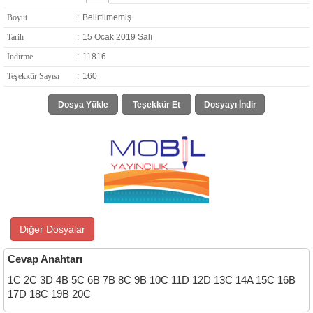
Boyut
:
Belirtilmemiş
Tarih
:
15 Ocak 2019 Salı
İndirme
:
11816
Teşekkür Sayısı
:
160
Dosya Yükle
Teşekkür Et
Dosyayı İndir
Diğer Dosyalar
Cevap Anahtarı
1C 2C 3D 4B 5C 6B 7B 8C 9B 10C 11D 12D 13C 14A 15C 16B
17D 18C 19B 20C