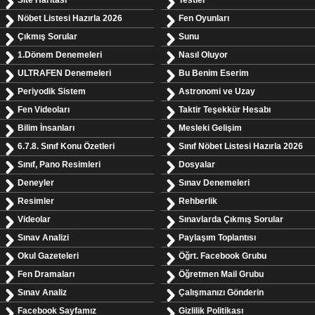
Site Haritası
Testler
Nöbet Listesi Hazırla 2026
Fen Oyunları
Çıkmış Sorular
Sunu
1.Dönem Denemeleri
Nasıl Oluyor
ULTRAFEN Denemeleri
Bu Benim Eserim
Periyodik Sistem
Astronomi ve Uzay
Fen Videoları
Taktir Teşekkür Hesabı
Bilim İnsanları
Mesleki Gelişim
6.7.8. Sınıf Konu Özetleri
Sınıf Nöbet Listesi Hazırla 2026
Sınıf, Pano Resimleri
Dosyalar
Deneyler
Sınav Denemeleri
Resimler
Rehberlik
Videolar
Sınavlarda Çıkmış Sorular
Sınav Analizi
Paylaşım Toplantısı
Okul Gazeteleri
Öğrt. Facebook Grubu
Fen Dramaları
Öğretmen Mail Grubu
Sınav Analiz
Çalışmanızı Gönderin
Facebook Sayfamız
Gizlilik Politikası