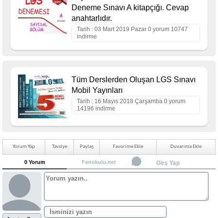
Deneme Sınavı A kitapçığı. Cevap
anahtarlıdır.
Tarih : 03 Mart 2019 Pazar 0 yorum 10747
indirme
Tüm Derslerden Oluşan LGS Sınavı
Mobil Yayınları
Tarih : 16 Mayıs 2018 Çarşamba 0 yorum
14196 indirme
Yorum Yap
Tavsiye
Paylaş
Favorime Ekle
Duvarıma Ekle
0 Yorum
Fenokulu.net
Girş Yap