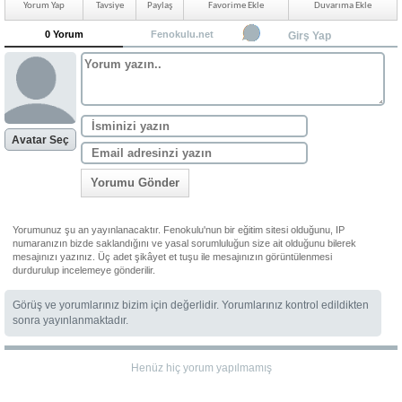
Yorum Yap
Tavsiye
Paylaş
Favorime Ekle
Duvarıma Ekle
0 Yorum
Fenokulu.net
Girş Yap
Avatar Seç
Yorumu Gönder
Yorumunuz şu an yayınlanacaktır. Fenokulu'nun bir eğitim sitesi olduğunu, IP
numaranızın bizde saklandığını ve yasal sorumluluğun size ait olduğunu bilerek
mesajınızı yazınız. Üç adet şikâyet et tuşu ile mesajınızın görüntülenmesi
durdurulup incelemeye gönderilir.
Görüş ve yorumlarınız bizim için değerlidir. Yorumlarınız kontrol edildikten
sonra yayınlanmaktadır.
Henüz hiç yorum yapılmamış