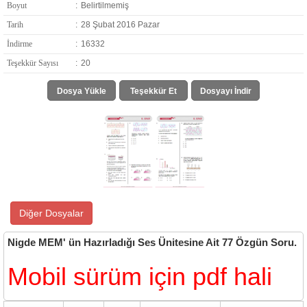
Boyut
:
Belirtilmemiş
Tarih
:
28 Şubat 2016 Pazar
İndirme
:
16332
Teşekkür Sayısı
:
20
Dosya Yükle
Teşekkür Et
Dosyayı İndir
Diğer Dosyalar
Nigde MEM' ün Hazırladığı Ses Ünitesine Ait 77 Özgün Soru.
Mobil sürüm için pdf hali