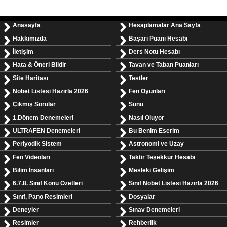
Anasayfa
Hesaplamalar Ana Sayfa
Hakkımızda
Başarı Puanı Hesabı
İletişim
Ders Notu Hesabı
Hata & Öneri Bildir
Tavan ve Taban Puanları
Site Haritası
Testler
Nöbet Listesi Hazırla 2026
Fen Oyunları
Çıkmış Sorular
Sunu
1.Dönem Denemeleri
Nasıl Oluyor
ULTRAFEN Denemeleri
Bu Benim Eserim
Periyodik Sistem
Astronomi ve Uzay
Fen Videoları
Taktir Teşekkür Hesabı
Bilim İnsanları
Mesleki Gelişim
6.7.8. Sınıf Konu Özetleri
Sınıf Nöbet Listesi Hazırla 2026
Sınıf, Pano Resimleri
Dosyalar
Deneyler
Sınav Denemeleri
Resimler
Rehberlik