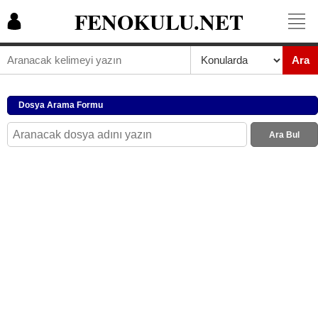
FENOKULU.NET
Ara
Dosya Arama Formu
Ara Bul