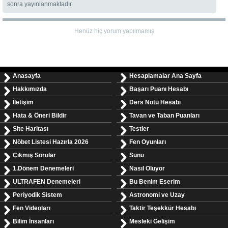
sonra yayınlanmaktadır.
Henüz hiç yorum yapılmamış
Anasayfa
Hesaplamalar Ana Sayfa
Hakkımızda
Başarı Puanı Hesabı
İletişim
Ders Notu Hesabı
Hata & Öneri Bildir
Tavan ve Taban Puanları
Site Haritası
Testler
Nöbet Listesi Hazırla 2026
Fen Oyunları
Çıkmış Sorular
Sunu
1.Dönem Denemeleri
Nasıl Oluyor
ULTRAFEN Denemeleri
Bu Benim Eserim
Periyodik Sistem
Astronomi ve Uzay
Fen Videoları
Taktir Teşekkür Hesabı
Bilim İnsanları
Mesleki Gelişim