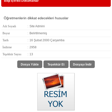
Bilgi İçerikli Dökümanlar
Öğretmenlerin dikkat edecekleri hususlar
Adı Soyadı
:
Site Admini
Boyut
:
Belirtilmemiş
Tarih
:
16 Şubat 2000 Çarşamba
İndirme
:
2958
Teşekkür Sayısı
:
13
Dosya Yükle
Teşekkür Et
Dosyayı İndir