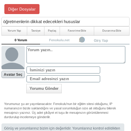
Diğer Dosyalar
öğretmenlerin dikkat edecekleri hususlar
Yorum Yap
Tavsiye
Paylaş
Favorime Ekle
Duvarıma Ekle
0 Yorum
Fenokulu.net
Girş Yap
Avatar Seç
Yorumu Gönder
Yorumunuz şu an yayınlanacaktır. Fenokulu'nun bir eğitim sitesi olduğunu, IP
numaranızın bizde saklandığını ve yasal sorumluluğun size ait olduğunu bilerek
mesajınızı yazınız. Üç adet şikâyet et tuşu ile mesajınızın görüntülenmesi
durdurulup incelemeye gönderilir.
Görüş ve yorumlarınız bizim için değerlidir. Yorumlarınız kontrol edildikten