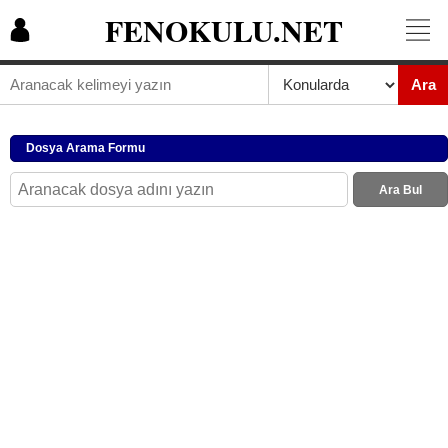
FENOKULU.NET
Ara
Dosya Arama Formu
Ara Bul