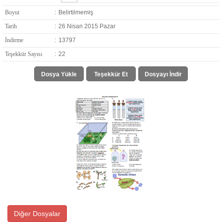
Boyut
:
Belirtilmemiş
Tarih
:
26 Nisan 2015 Pazar
İndirme
:
13797
Teşekkür Sayısı
:
22
Dosya Yükle
Teşekkür Et
Dosyayı İndir
Diğer Dosyalar