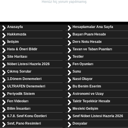
Henüz hiç yorum yapılmamış
Anasayfa
Hesaplamalar Ana Sayfa
Hakkımızda
Başarı Puanı Hesabı
İletişim
Ders Notu Hesabı
Hata & Öneri Bildir
Tavan ve Taban Puanları
Site Haritası
Testler
Nöbet Listesi Hazırla 2026
Fen Oyunları
Çıkmış Sorular
Sunu
1.Dönem Denemeleri
Nasıl Oluyor
ULTRAFEN Denemeleri
Bu Benim Eserim
Periyodik Sistem
Astronomi ve Uzay
Fen Videoları
Taktir Teşekkür Hesabı
Bilim İnsanları
Mesleki Gelişim
6.7.8. Sınıf Konu Özetleri
Sınıf Nöbet Listesi Hazırla 2026
Sınıf, Pano Resimleri
Dosyalar