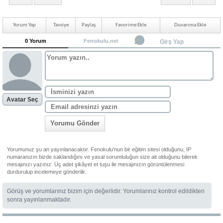
Yorum Yap
Tavsiye
Paylaş
Favorime Ekle
Duvarıma Ekle
0 Yorum
Fenokulu.net
Girş Yap
Avatar Seç
Yorumu Gönder
Yorumunuz şu an yayınlanacaktır. Fenokulu'nun bir eğitim sitesi olduğunu, IP
numaranızın bizde saklandığını ve yasal sorumluluğun size ait olduğunu bilerek
mesajınızı yazınız. Üç adet şikâyet et tuşu ile mesajınızın görüntülenmesi
durdurulup incelemeye gönderilir.
Görüş ve yorumlarınız bizim için değerlidir. Yorumlarınız kontrol edildikten
sonra yayınlanmaktadır.