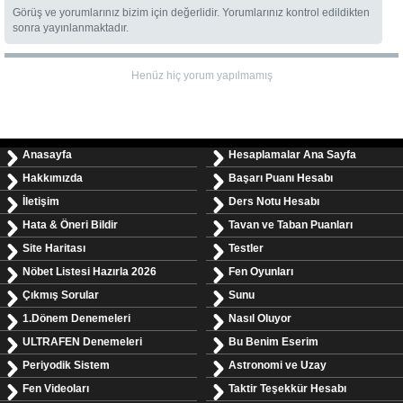
Görüş ve yorumlarınız bizim için değerlidir. Yorumlarınız kontrol edildikten
sonra yayınlanmaktadır.
Henüz hiç yorum yapılmamış
Anasayfa
Hesaplamalar Ana Sayfa
Hakkımızda
Başarı Puanı Hesabı
İletişim
Ders Notu Hesabı
Hata & Öneri Bildir
Tavan ve Taban Puanları
Site Haritası
Testler
Nöbet Listesi Hazırla 2026
Fen Oyunları
Çıkmış Sorular
Sunu
1.Dönem Denemeleri
Nasıl Oluyor
ULTRAFEN Denemeleri
Bu Benim Eserim
Periyodik Sistem
Astronomi ve Uzay
Fen Videoları
Taktir Teşekkür Hesabı