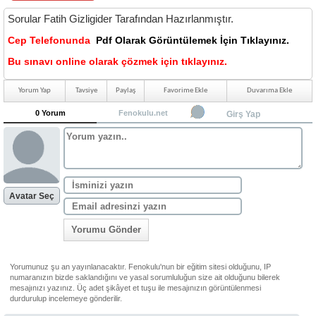
Sorular Fatih Gizligider Tarafından Hazırlanmıştır.
Cep Telefonunda
Pdf Olarak
Görüntülemek İçin Tıklayınız.
Bu sınavı online olarak çözmek için tıklayınız.
Yorum Yap
Tavsiye
Paylaş
Favorime Ekle
Duvarıma Ekle
0 Yorum
Fenokulu.net
Girş Yap
Avatar Seç
Yorumu Gönder
Yorumunuz şu an yayınlanacaktır. Fenokulu'nun bir eğitim sitesi olduğunu, IP
numaranızın bizde saklandığını ve yasal sorumluluğun size ait olduğunu bilerek
mesajınızı yazınız. Üç adet şikâyet et tuşu ile mesajınızın görüntülenmesi
durdurulup incelemeye gönderilir.