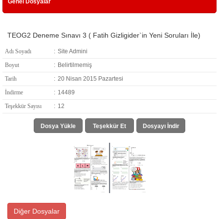
Genel Dosyalar
TEOG2 Deneme Sınavı 3 ( Fatih Gizligider`in Yeni Soruları İle)
Adı Soyadı
:
Site Admini
Boyut
:
Belirtilmemiş
Tarih
:
20 Nisan 2015 Pazartesi
İndirme
:
14489
Teşekkür Sayısı
:
12
Dosya Yükle
Teşekkür Et
Dosyayı İndir
Diğer Dosyalar