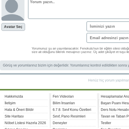
Avatar Seç
Yorumunuz şu an yayınlanacaktır. Fenokulu'nun bir eğitim sitesi oldu
size ait olduğunu bilerek mesajınızı yazınız. Üç adet şikâyet et tuşu i
Görüş ve yorumlarınız bizim için değerlidir. Yorumlarınız kontrol edildikten sonra
Henüz hiç yorum yapılma
Hakkımızda
Fen Videoları
Hesaplamalar An
İletişim
Bilim İnsanları
Başarı Puanı Hes
Hata & Öneri Bildir
6.7.8. Sınıf Konu Özetleri
Ders Notu Hesabı
Site Haritası
Sınıf, Pano Resimleri
Tavan ve Taban P
Nöbet Listesi Hazırla 2026
Deneyler
Testler