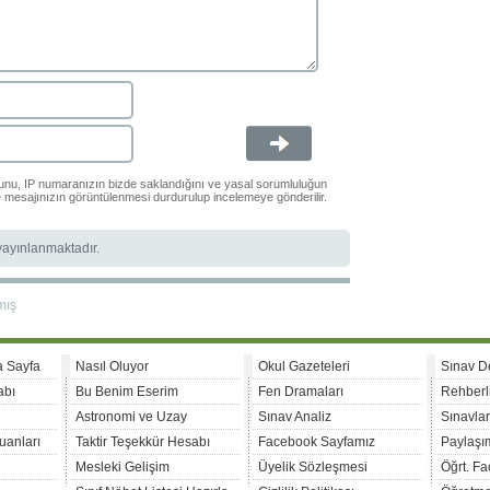
ğunu, IP numaranızın bizde saklandığını ve yasal sorumluluğun
le mesajınızın görüntülenmesi durdurulup incelemeye gönderilir.
 yayınlanmaktadır.
mış
a Sayfa
Nasıl Oluyor
Okul Gazeteleri
Sınav D
abı
Bu Benim Eserim
Fen Dramaları
Rehberl
Astronomi ve Uzay
Sınav Analiz
Sınavla
uanları
Taktir Teşekkür Hesabı
Facebook Sayfamız
Paylaşım
Mesleki Gelişim
Üyelik Sözleşmesi
Öğrt. F