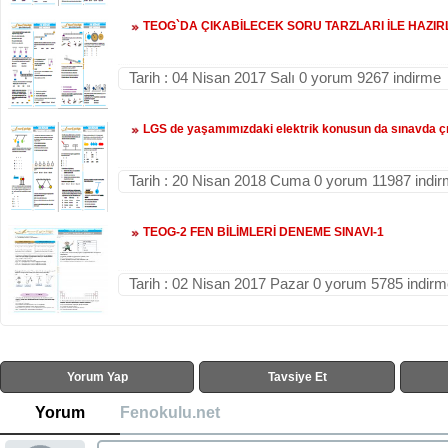
TEOG`DA ÇIKABİLECEK SORU TARZLARI İLE HAZI
Tarih : 04 Nisan 2017 Salı 0 yorum 9267 indirme
LGS de yaşamımızdaki elektrik konusun da sınavda çı
Tarih : 20 Nisan 2018 Cuma 0 yorum 11987 indi
TEOG-2 FEN BİLİMLERİ DENEME SINAVI-1
Tarih : 02 Nisan 2017 Pazar 0 yorum 5785 indir
Yorum Yap
Tavsiye Et
Yorum
Fenokulu.net