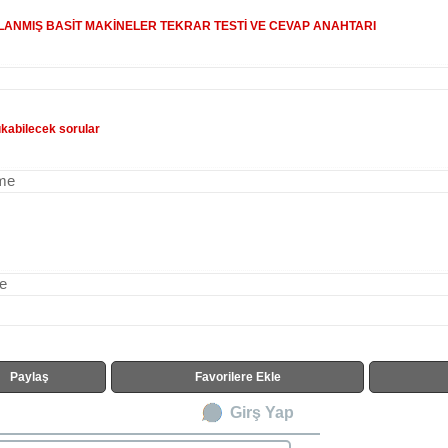
RLANMIŞ BASİT MAKİNELER TEKRAR TESTİ VE CEVAP ANAHTARI
kabilecek sorular
rme
me
Paylaş
Favorilere Ekle
Girş Yap