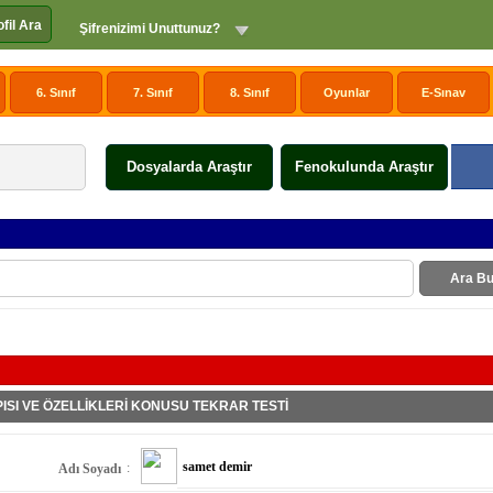
ofil Ara
Şifrenizimi Unuttunuz?
6. Sınıf
7. Sınıf
8. Sınıf
Oyunlar
E-Sınav
Dosyalarda Araştır
Fenokulunda Araştır
Ara Bu
ISI VE ÖZELLİKLERİ KONUSU TEKRAR TESTİ
samet demir
:
Adı Soyadı