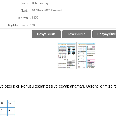
:
Belirtilmemiş
Boyut
:
10 Nisan 2017 Pazartesi
Tarih
:
8869
İndirme
:
49
Teşekkür Sayısı
Dosya Yükle
Teşekkür Et
Dosyayı İndi
 özellikleri konusu tekrar testi ve cevap anahtarı. Öğrencilerimize fa