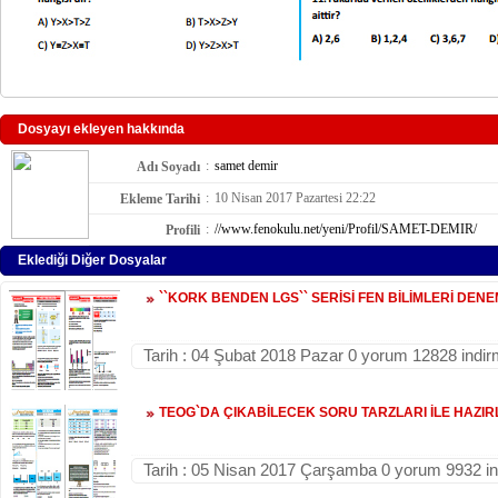
Dosyayı ekleyen hakkında
:
samet demir
Adı Soyadı
:
10 Nisan 2017 Pazartesi 22:22
Ekleme Tarihi
:
//www.fenokulu.net/yeni/Profil/SAMET-DEMIR/
Profili
Eklediği Diğer Dosyalar
``KORK BENDEN LGS`` SERİSİ FEN BİLİMLERİ DENEME
Tarih : 04 Şubat 2018 Pazar 0 yorum 12828 indi
TEOG`DA ÇIKABİLECEK SORU TARZLARI İLE HAZIRL
Tarih : 05 Nisan 2017 Çarşamba 0 yorum 9932 i