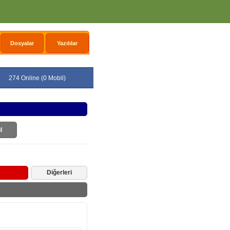
Dosyalar
Yazılılar
274 Online (0 Mobil)
l
Diğerleri