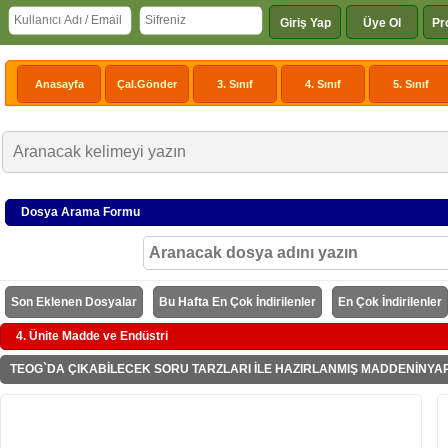
Giriş Yap
Üye Ol
Pr
Anasayfa
Çal.Gönder
3. Sınıf
4. Sınıf
5. Sınıf
Dosya Arama Formu
Son Eklenen Dosyalar
Bu Hafta En Çok İndirilenler
En Çok İndirilenler
4. Ünite Madde ve Endüstri
TEOG`DA ÇIKABİLECEK SORU TARZLARI İLE HAZIRLANMIŞ MADDENİNYAP