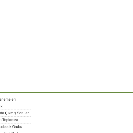
enemeleri
ik
rda Çıkmış Sorular
 Toplantısı
acebook Grubu