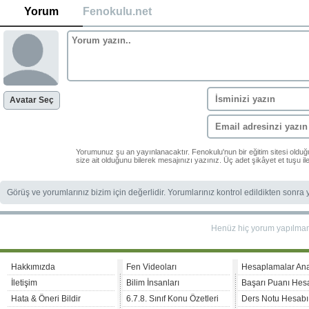
Yorum
Fenokulu.net
Avatar Seç
Yorumunuz şu an yayınlanacaktır. Fenokulu'nun bir eğitim sitesi oldu
size ait olduğunu bilerek mesajınızı yazınız. Üç adet şikâyet et tuşu i
Görüş ve yorumlarınız bizim için değerlidir. Yorumlarınız kontrol edildikten sonra
Henüz hiç yorum yapılma
Hakkımızda
Fen Videoları
Hesaplamalar An
İletişim
Bilim İnsanları
Başarı Puanı Hes
Hata & Öneri Bildir
6.7.8. Sınıf Konu Özetleri
Ders Notu Hesabı