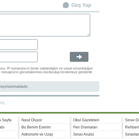
Girş Yap
ğunu, IP numaranızın bizde saklandığını ve yasal sorumluluğun
le mesajınızın görüntülenmesi durdurulup incelemeye gönderilir.
 yayınlanmaktadır.
mış
a Sayfa
Nasıl Oluyor
Okul Gazeteleri
Sınav D
abı
Bu Benim Eserim
Fen Dramaları
Rehberl
Astronomi ve Uzay
Sınav Analiz
Sınavla