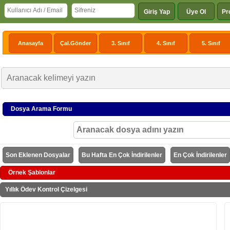
Giriş Yap
Üye Ol
Pr
Anasayfa
Çal.Gönder
3. Sınıf
4. Sınıf
5. Sınıf
Dosya Arama Formu
Son Eklenen Dosyalar
Bu Hafta En Çok İndirilenler
En Çok İndirilenler
Örnek Şablonlar
Yıllık Ödev Kontrol Çizelgesi