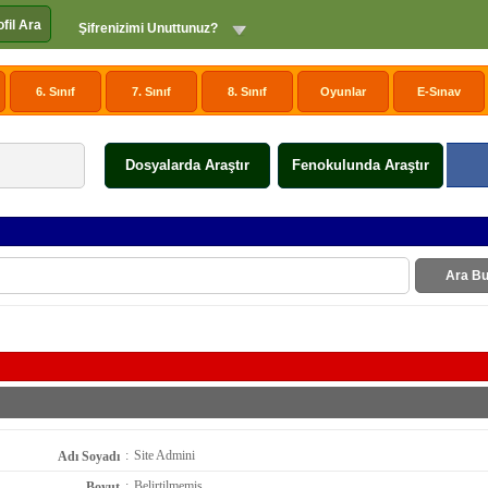
ofil Ara
Şifrenizimi Unuttunuz?
6. Sınıf
7. Sınıf
8. Sınıf
Oyunlar
E-Sınav
Dosyalarda Araştır
Fenokulunda Araştır
Ara Bu
:
Site Admini
Adı Soyadı
:
Belirtilmemiş
Boyut