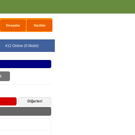
Dosyalar
Yazılılar
412 Online (0 Mobil)
l
Diğerleri