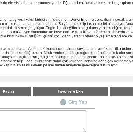
a elverişli ortamlar aranması yersiz. Eğer sınıf çok kalabalık ve dar ise gruplara a
tmenler tartışıyor. İlkokul birinci sınıf öğretmeni Derya Engin`e göre, drama çocuklara
nı tanımlamaktan, anlamaktan mahrum. Bu yöntem tek tip insan modelini besliyor. Am
 etkinlik kısmını geliştiriyor. Engin, klasik eğitimin sorgulama yaptırmadığını, kendi 
n zaman dramatizasyon yöntemine de başvuran 16 yıllık ilkokul öğretmeni Hüseyin Ce
 bile bununkısa sürdüğünü çünkü çocukların yaratılış olarak o yaşlarda teorilere ve
adığına inanan Ali Pamuk, kendi öğrencilerini şöyle tanımlıyor: “Bizim ilköğretim 
anda ikinci sınıf öğretmeni Dilek Yenice ise bir çocuğun dördüncü sınıfa kadar soru
amaya çok açık olarak geldiğine; çekingen, problemli çocukların çok kısa bir süre
rasındaki sebep—sonuç ilişkisiyle daha çok ilgilenen, kendine daha çok açıklama y
k kapının arkasındakilerin peşine düşen bireylerin geleceğini düşünüyor.
Paylaş
Favorilere Ekle
Girş Yap