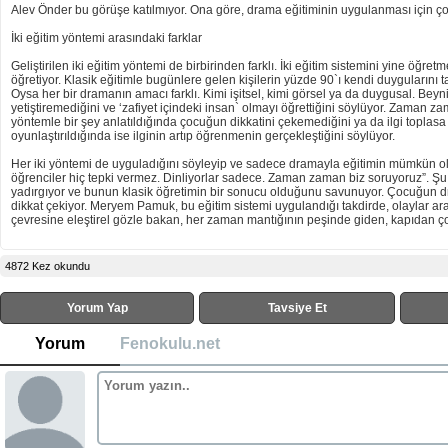
Alev Önder bu görüşe katılmıyor. Ona göre, drama eğitiminin uygulanması için çok d
İki eğitim yöntemi arasındaki farklar
Geliştirilen iki eğitim yöntemi de birbirinden farklı. İki eğitim sistemini yine öğre
öğretiyor. Klasik eğitimle bugünlere gelen kişilerin yüzde 90`ı kendi duyguları
Oysa her bir dramanın amacı farklı. Kimi işitsel, kimi görsel ya da duygusal. Beynin
yetiştiremediğini ve ‘zafiyet içindeki insan` olmayı öğrettiğini söylüyor. Zama
yöntemle bir şey anlatıldığında çocuğun dikkatini çekemediğini ya da ilgi toplasa
oyunlaştırıldığında ise ilginin artıp öğrenmenin gerçekleştiğini söylüyor.
Her iki yöntemi de uyguladığını söyleyip ve sadece dramayla eğitimin mümkün olm
öğrenciler hiç tepki vermez. Dinliyorlar sadece. Zaman zaman biz soruyoruz”. Şu 
yadırgıyor ve bunun klasik öğretimin bir sonucu olduğunu savunuyor. Çocuğun dr
dikkat çekiyor. Meryem Pamuk, bu eğitim sistemi uygulandığı takdirde, olaylar a
çevresine eleştirel gözle bakan, her zaman mantığının peşinde giden, kapıdan ço
4872 Kez okundu
Yorum Yap
Tavsiye Et
Yorum
Fenokulu.net