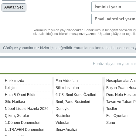
Avatar Seç
Yorumunuz şu an yayınlanacaktır. Fenokulu'nun bir eğitim sitesi oldu
size ait olduğunu bilerek mesajınızı yazınız. Üç adet şikâyet et tuşu i
Görüş ve yorumlarınız bizim için değerlidir. Yorumlarınız kontrol edildikten sonra
Henüz hiç yorum yapılma
Hakkımızda
Fen Videoları
Hesaplamalar An
İletişim
Bilim İnsanları
Başarı Puanı Hes
Hata & Öneri Bildir
6.7.8. Sınıf Konu Özetleri
Ders Notu Hesabı
Site Haritası
Sınıf, Pano Resimleri
Tavan ve Taban P
Nöbet Listesi Hazırla 2026
Deneyler
Testler
Çıkmış Sorular
Resimler
Fen Oyunları
1.Dönem Denemeleri
Videolar
Sunu
ULTRAFEN Denemeleri
Sınav Analizi