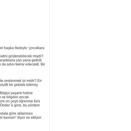
bir başka ifadeyle ‘çocuklara
katini gösterebilecek miydi?
ralıklarla yan yana getirdi.
da adını tekrar edecekti. Bir
nde seslenmek iyi midir? En
ifli bir şekilde bitirmiş
Bilgiyi yaşantı haline
 ve bilgileri ancak
ere on çeşit öğrenme türü
v Önder`e göre, bu yöntem
edata göre aktarması
ir kavram” diyor ve ekliyor: