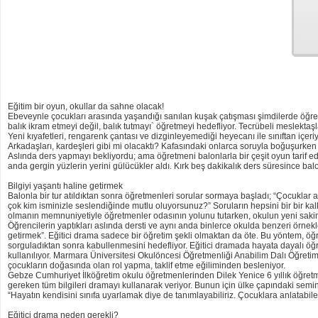
Eğitim bir oyun, okullar da sahne olacak!
Ebeveynle çocukları arasında yaşandığı sanılan kuşak çatışması şimdilerde öğretm
balık ikram etmeyi değil, balık tutmayı` öğretmeyi hedefliyor. Tecrübeli meslektaşla
Yeni kıyafetleri, rengarenk çantası ve dizginleyemediği heyecanı ile sınıftan içer
Arkadaşları, kardeşleri gibi mi olacaktı? Kafasındaki onlarca soruyla boğuşurken 
Aslında ders yapmayı bekliyordu; ama öğretmeni balonlarla bir çeşit oyun tarif ed
anda gergin yüzlerin yerini gülücükler aldı. Kırk beş dakikalık ders süresince balo
Bilgiyi yaşantı haline getirmek
Balonla bir tur atıldıktan sonra öğretmenleri sorular sormaya başladı; “Çocuklar 
çok kim isminizle seslendiğinde mutlu oluyorsunuz?” Soruların hepsini bir bir kalka
olmanın memnuniyetiyle öğretmenler odasının yolunu tutarken, okulun yeni sakinl
Öğrencilerin yaptıkları aslında dersti ve aynı anda binlerce okulda benzeri örnekl
getirmek”. Eğitici drama sadece bir öğretim şekli olmaktan da öte. Bu yöntem, öğ
sorguladıktan sonra kabullenmesini hedefliyor. Eğitici dramada hayata dayalı ö
kullanılıyor. Marmara Üniversitesi Okulöncesi Öğretmenliği Anabilim Dalı Öğretim
çocukların doğasında olan rol yapma, taklif etme eğiliminden besleniyor.
Gebze Cumhuriyet İlköğretim okulu öğretmenlerinden Dilek Yenice 6 yıllık öğre
gereken tüm bilgileri dramayı kullanarak veriyor. Bunun için ülke çapındaki semine
“Hayatın kendisini sınıfa uyarlamak diye de tanımlayabiliriz. Çocuklara anlatabil
Eğitici drama neden gerekli?