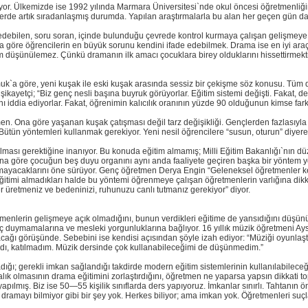
lıyor. Ülkemizde ise 1992 yılında Marmara Üniversitesi`nde okul öncesi öğretmenli
lerde artık sıradanlaşmış durumda. Yapılan araştırmalarla bu alan her geçen gün da
edebilen, soru soran, içinde bulunduğu çevrede kontrol kurmaya çalışan gelişmeye
a göre öğrencilerin en büyük sorunu kendini ifade edebilmek. Drama ise en iyi ara
m düşünülemez. Çünkü dramanın ilk amacı çocuklara birey olduklarını hissettirmektir
`a göre, yeni kuşak ile eski kuşak arasında sessiz bir çekişme söz konusu. Tüm d
kayetçi; “Biz genç nesli başına buyruk görüyorlar. Eğitim sistemi değişti. Fakat, 
ını iddia ediyorlar. Fakat, öğrenimin kalıcılık oranının yüzde 90 olduğunun kimse fa
. Ona göre yaşanan kuşak çatışması değil tarz değişikliği. Gençlerden fazlasıyla 
ütün yöntemleri kullanmak gerekiyor. Yeni nesil öğrencilere “susun, oturun” diye
ması gerektiğine inanıyor. Bu konuda eğitim almamış; Milli Eğitim Bakanlığı`nın dü
ona göre çocuğun beş duyu organını aynı anda faaliyete geçiren başka bir yöntem 
yamayacaklarını öne sürüyor. Genç öğretmen Derya Engin “Geleneksel öğretmenler ke
ğitimi almadıkları halde bu yöntemi öğrenmeye çalışan öğretmenlerin varlığına dik
er üretmeniz ve bedeninizi, ruhunuzu canlı tutmanız gerekiyor” diyor.
enlerin gelişmeye açık olmadığını, bunun verdikleri eğitime de yansıdığını düşü
ç duymamalarına ve mesleki yorgunluklarına bağlıyor. 16 yıllık müzik öğretmeni Ay
ağı görüşünde. Sebebini ise kendisi açısından şöyle izah ediyor: “Müziği oyunlaştırm
madı, katılmadım. Müzik dersinde çok kullanabileceğimi de düşünmedim.”
ğı; gerekli imkan sağlandığı takdirde modern eğitim sistemlerinin kullanılabilece
ık olmasının drama eğitimini zorlaştırdığını, öğretmen ne yaparsa yapsın dikkati t
 yapılmış. Biz ise 50—55 kişilik sınıflarda ders yapıyoruz. İmkanlar sınırlı. Tahtanı
r dramayı bilmiyor gibi bir şey yok. Herkes biliyor; ama imkan yok. Öğretmenleri su