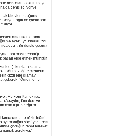
ğinde ders olarak okutulmaya
ha da genişletiliyor ve
 açık bireyler olduğunu
ç. Derya Engin de çocukların
” diyor.
ersleri anlatırken drama
değişime ayak uydurmaları zor
rkında değil. Bu dersle çocuğa
yararlanılması gerektiği
rek başarı elde etmek mümkün
zenlediği kurslara katılma
yok. Dönmez, öğretmenlerin
sin çizgilerle dramayı
kat çekerek, “Öğretmenler
nüyor. Meryem Pamuk ise,
sun Apaydın, tüm ders ve
ayla ilgili bir eğitim
ği konusunda hemfikir. İnönü
oplayamadığını söylüyor: “Yeni
n önünde çocuğun rahat hareket
çlamamak gerekiyor.”