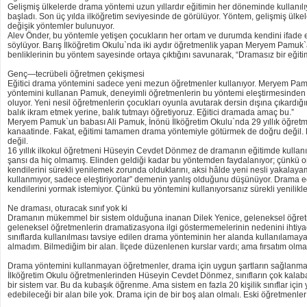
Gelişmiş ülkelerde drama yöntemi uzun yıllardır eğitimin her döneminde kullanı
başladı. Son üç yılda ilköğretim seviyesinde de görülüyor. Yöntem, gelişmiş ülke
değişik yöntemler bulunuyor.
Alev Önder, bu yöntemle yetişen çocukların her ortam ve durumda kendini ifade 
söylüyor. Barış İlköğretim Okulu`nda iki aydır öğretmenlik yapan Meryem Pamuk`
benliklerinin bu yöntem sayesinde ortaya çıktığını savunarak, “Dramasız bir eğiti
Genç—tecrübeli öğretmen çekişmesi
Eğitici drama yöntemini sadece yeni mezun öğretmenler kullanıyor. Meryem Pamuk
yöntemini kullanan Pamuk, deneyimli öğretmenlerin bu yöntemi eleştirmesinden şi
oluyor. Yeni nesil öğretmenlerin çocukları oyunla avutarak dersin dışına çıkardığ
balık ikram etmek yerine, balık tutmayı öğretiyoruz. Eğitici dramada amaç bu.”
Meryem Pamuk`un babası Ali Pamuk, İnönü İlköğretim Okulu`nda 29 yıllık öğretmen
kanaatinde. Fakat, eğitimi tamamen drama yöntemiyle götürmek de doğru değil. B
değil.
16 yıllık ilkokul öğretmeni Hüseyin Cevdet Dönmez de dramanın eğitimde kullanıl
şansı da hiç olmamış. Elinden geldiği kadar bu yöntemden faydalanıyor; çünkü 
kendilerini sürekli yenilemek zorunda olduklarını, aksi hâlde yeni nesli yakala
kullanmıyor, sadece eleştiriyorlar” demenin yanlış olduğunu düşünüyor. Drama e
kendilerini yormak istemiyor. Çünkü bu yöntemini kullanıyorsanız sürekli yenilikl
Ne draması, oturacak sınıf yok ki
Dramanın mükemmel bir sistem olduğuna inanan Dilek Yenice, geleneksel öğretm
geleneksel öğretmenlerin dramatizasyona ilgi göstermemelerinin nedenini ihtiya
sınıflarda kullanılması tavsiye edilen drama yönteminin her alanda kullanılamayac
almadım. Bilmediğim bir alan. İlçede düzenlenen kurslar vardı; ama fırsatım ol
Drama yöntemini kullanmayan öğretmenler, drama için uygun şartların sağlanmadı
İlköğretim Okulu öğretmenlerinden Hüseyin Cevdet Dönmez, sınıfların çok kalabal
bir sistem var. Bu da kubaşık öğrenme. Ama sistem en fazla 20 kişilik sınıflar için
edebileceği bir alan bile yok. Drama için de bir boş alan olmalı. Eski öğretmenle