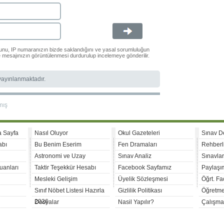
ğunu, IP numaranızın bizde saklandığını ve yasal sorumluluğun
le mesajınızın görüntülenmesi durdurulup incelemeye gönderilir.
 yayınlanmaktadır.
mış
a Sayfa
Nasıl Oluyor
Okul Gazeteleri
Sınav D
abı
Bu Benim Eserim
Fen Dramaları
Rehberl
Astronomi ve Uzay
Sınav Analiz
Sınavla
uanları
Taktir Teşekkür Hesabı
Facebook Sayfamız
Paylaşım
Mesleki Gelişim
Üyelik Sözleşmesi
Öğrt. F
Sınıf Nöbet Listesi Hazırla
Gizlilik Politikası
Öğretme
2026
Dosyalar
Nasil Yapılır?
Çalışma