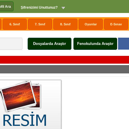
ofil Ara
Şifrenizimi Unuttunuz?
6. Sınıf
7. Sınıf
8. Sınıf
Oyunlar
E-Sınav
Dosyalarda Araştır
Fenokulunda Araştır