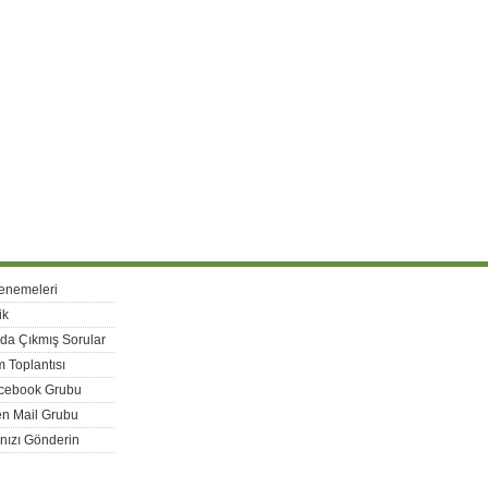
enemeleri
ik
rda Çıkmış Sorular
 Toplantısı
acebook Grubu
n Mail Grubu
nızı Gönderin