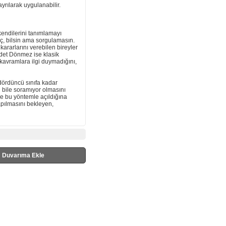
yrılarak uygulanabilir.
 kendilerini tanımlamayı
aç, bilsin ama sorgulamasın.
kararlarını verebilen bireyler
vdet Dönmez ise klasik
 kavramlara ilgi duymadığını,
dördüncü sınıfa kadar
 bile soramıyor olmasını
de bu yöntemle açıldığına
apılmasını bekleyen,
Duvarıma Ekle