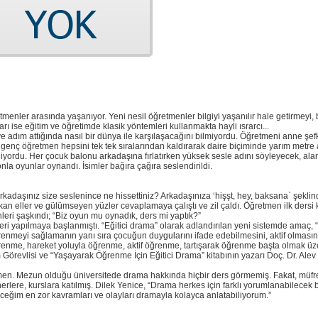
enler arasında yaşanıyor. Yeni nesil öğretmenler bilgiyi yaşanılır hale getirmeyi, 
rı ise eğitim ve öğretimde klasik yöntemleri kullanmakta hayli ısrarcı...
iye adım attığında nasıl bir dünya ile karşılaşacağını bilmiyordu. Öğretmeni anne şef
genç öğretmen hepsini tek tek sıralarından kaldırarak daire biçiminde yarım metre a
iyordu. Her çocuk balonu arkadaşına fırlatırken yüksek sesle adını söyleyecek, alan 
nla oyunlar oynandı. İsimler bağıra çağıra seslendirildi.
arkadaşınız size seslenince ne hissettiniz? Arkadaşınıza ‘hişşt, hey, baksana` şekli
n eller ve gülümseyen yüzler cevaplamaya çalıştı ve zil çaldı. Öğretmen ilk dersi key
eri şaşkındı; “Biz oyun mu oynadık, ders mi yaptık?”
eri yapılmaya başlanmıştı. “Eğitici drama” olarak adlandırılan yeni sistemde amaç, “
renmeyi sağlamanın yanı sıra çocuğun duygularını ifade edebilmesini, aktif olmasını
ğrenme, hareket yoluyla öğrenme, aktif öğrenme, tartışarak öğrenme başta olmak üz
 Görevlisi ve “Yaşayarak Öğrenme İçin Eğitici Drama” kitabının yazarı Doç. Dr. Ale
tmen. Mezun olduğu üniversitede drama hakkında hiçbir ders görmemiş. Fakat, müfr
rlere, kurslara katılmış. Dilek Yenice, “Drama herkes için farklı yorumlanabilecek b
eceğim en zor kavramları ve olayları dramayla kolayca anlatabiliyorum.”