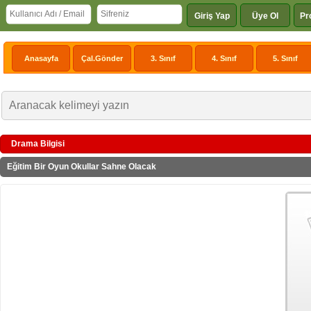
Giriş Yap
Üye Ol
Pr
Anasayfa
Çal.Gönder
3. Sınıf
4. Sınıf
5. Sınıf
Drama Bilgisi
Eğitim Bir Oyun Okullar Sahne Olacak