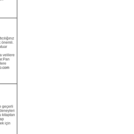
cılığınız
k önemli.
atuar
a velilere
var.Pan
ilere
p.com
 geçerli
 deneyleri
u kitaptan
tap
ek için