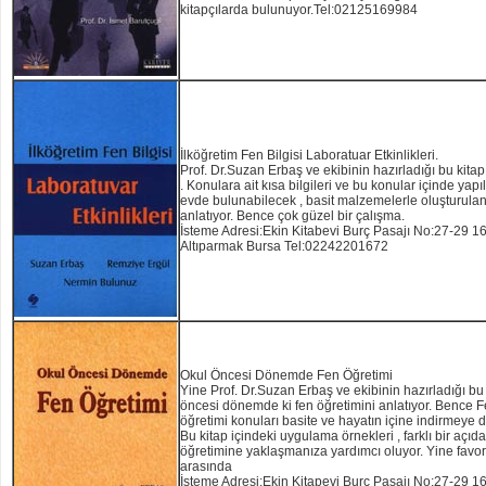
kitapçılarda bulunuyor.Tel:02125169984
İlköğretim Fen Bilgisi Laboratuar Etkinlikleri.
Prof. Dr.Suzan Erbaş ve ekibinin hazırladığı bu kitap
. Konulara ait kısa bilgileri ve bu konular içinde yapı
evde bulunabilecek , basit malzemelerle oluşturulan
anlatıyor. Bence çok güzel bir çalışma.
İsteme Adresi:Ekin Kitabevi Burç Pasajı No:27-29 1
Altıparmak Bursa Tel:02242201672
Okul Öncesi Dönemde Fen Öğretimi
Yine Prof. Dr.Suzan Erbaş ve ekibinin hazırladığı bu 
öncesi dönemde ki fen öğretimini anlatıyor. Bence 
öğretimi konuları basite ve hayatın içine indirmeye 
Bu kitap içindeki uygulama örnekleri , farklı bir açıd
öğretimine yaklaşmanıza yardımcı oluyor. Yine favor
arasında
İsteme Adresi:Ekin Kitapevi Burç Pasajı No:27-29 1