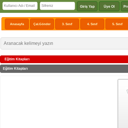
Giriş Yap
Üye Ol
Pr
Anasayfa
Çal.Gönder
3. Sınıf
4. Sınıf
5. Sınıf
Eğitim Kitapları
Eğitim Kitapları