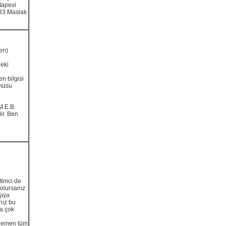
itapevi
 83 Maslak
fen)
deki
en bilgisi
onusu
 M.E.B.
lir. Ben
.
itimci de
olursanız
şıya
nız bu
na çok
 hemen tüm