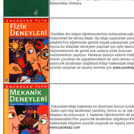
Bakanlıklar /Ankara
Özellikle fen bilgisi öğretmenlerinin kullanabileceği
mükemmel bir deney kitabı. Bu kitap sayesinde yaratı
artabilir.Fen eğitiminde günlük hayatı yakalamak ço
Ayrıca bu kitaptaki deneyleri yapmak için öyle labor
malzemelerine de gerek yok sadece evde bulunan
malzemelerle yapılıyor. Herkese tavsiye ederim.Hatt
önerin çocukları ile yapabilecekleri bir sürü deney 
yayıncılık tarafından dağıtılıyor.Kitap hakkındaki bilg
ayrıntılı ulaşmak ve sipariş vermek için
www.pankita
Yukarıdaki kitap hakkında ne diyorsam bunun içinde
.Zaten aynı kişi tarafından yazılmış. Ayrıca ısı ve ışık
kitapları da bulunuyor. 1. kademe öğretmenleri de b
faydalanabilir.Pan yayıncılık tarafından dağıtılıyor.Ki
hakkındaki bilgilere ayrıntılı ulaşmak ve sipariş verm
www.pankitap.com