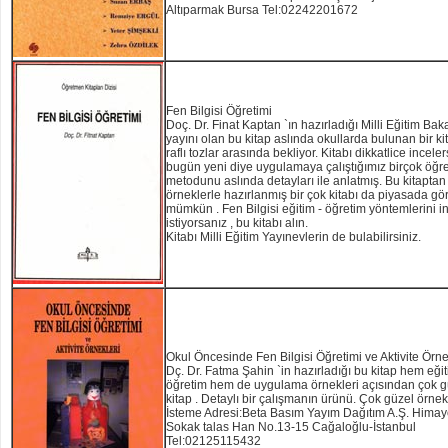
Altıparmak Bursa Tel:02242201672
Fen Bilgisi Öğretimi
Doç. Dr. Finat Kaptan `ın hazırladığı Milli Eğitim Bak
yayını olan bu kitap aslında okullarda bulunan bir ki
raflı tozlar arasında bekliyor. Kitabı dikkatlice inceler
bugün yeni diye uygulamaya çalıştığımız birçok öğr
metodunu aslında detayları ile anlatmış. Bu kitaptan
örneklerle hazırlanmış bir çok kitabı da piyasada g
mümkün . Fen Bilgisi eğitim - öğretim yöntemlerini 
istiyorsanız , bu kitabı alın.
Kitabı Milli Eğitim Yayınevlerin de bulabilirsiniz.
Okul Öncesinde Fen Bilgisi Öğretimi ve Aktivite Örne
Dç. Dr. Fatma Şahin `in hazırladığı bu kitap hem eğit
öğretim hem de uygulama örnekleri açısından çok gü
kitap . Detaylı bir çalışmanın ürünü. Çok güzel örnekl
İsteme Adresi:Beta Basım Yayım Dağıtım A.Ş. Himaye
Sokak talas Han No.13-15 Cağaloğlu-İstanbul
Tel:02125115432