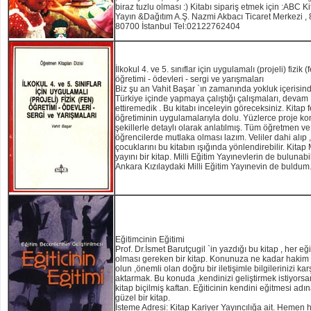
biraz tuzlu olması :) Kitabı sipariş etmek için :ABC K
Yayın &Dağıtım A.Ş. Nazmi Akbacı Ticaret Merkezi ,
80700 İstanbul Tel:02122762404
İlkokul 4. ve 5. sınıflar için uygulamalı (projeli) fizik (
öğretimi - ödevleri - sergi ve yarışmaları
Biz şu an Vahit Başar `ın zamanında yokluk içerisin
Türkiye içinde yapmaya çalıştığı çalışmaları, devam
ettiremedik . Bu kitabı inceleyin göreceksiniz. Kitap f
öğretiminin uygulamalarıyla dolu. Yüzlerce proje k
şekillerle detaylı olarak anlatılmış. Tüm öğretmen ve
öğrencilerde mutlaka olması lazım. Veliler dahi alıp ,
çocuklarını bu kitabın ışığında yönlendirebilir. Kitap
yayını bir kitap. Milli Eğitim Yayınevlerin de bulunabi
Ankara Kızılaydaki Milli Eğitim Yayınevin de buldum
Eğitimcinin Eğitimi
Prof. Dr.İsmet Barutçugil `in yazdığı bu kitap , her eğ
olması gereken bir kitap. Konunuza ne kadar hakim 
olun ,önemli olan doğru bir iletişimle bilgilerinizi kar
aktarmak. Bu konuda ,kendinizi geliştirmek istiyorsa
kitap biçilmiş kaftan. Eğiticinin kendini eğitmesi adı
güzel bir kitap.
İsteme Adresi: Kitap Kariyer Yayıncılığa ait. Hemen