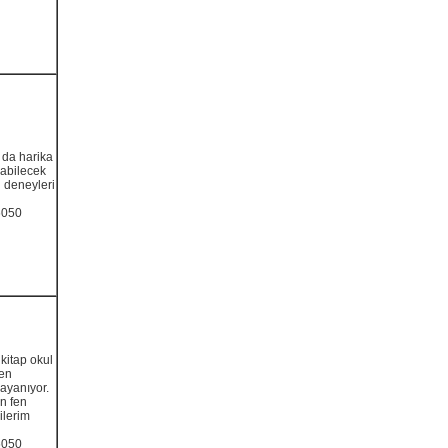
 da harika
labilecek
 deneyleri
6050
kitap okul
Fen
dayanıyor.
an fen
ilerim
6050