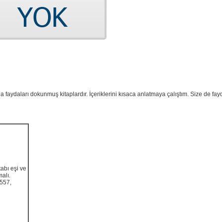
daları dokunmuş kitaplardır. İçeriklerini kısaca anlatmaya çalıştım. Size de fayd
abı eşi ve
malı.
0557,