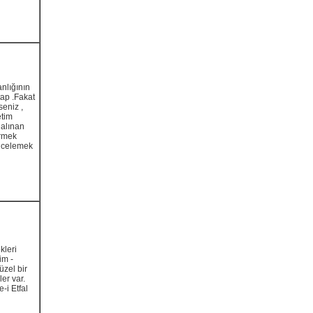
anlığının
tap .Fakat
seniz ,
etim
 alınan
örmek
incelemek
kleri
im -
zel bir
er var.
-i Etfal