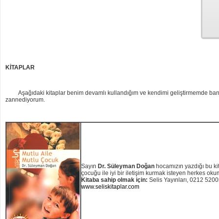
KİTAPLAR
Aşağıdaki kitaplar benim devamlı kullandığım ve kendimi geliştirmemde bana fay
zannediyorum.
Sayın
Dr. Süleyman Doğan
hocamızın yazdığı bu kit
çocuğu ile iyi bir iletişim kurmak isteyen herkes oku
Kitaba sahip olmak için:
Selis Yayınları, 0212 520
www.seliskitaplar.com