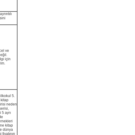
yrıntılı
sini
cel ve
eğil.
gi için
rim.
ilkokul 5.
 kitap
irisi neden
erisi,
 5 ayrı
lde
rnekleri
ane kitap
ve dünya
 fiyatının