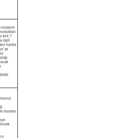
 cevabını
 musluktan
 kirli ?
 ilgili
ten harika
kçe`ye
yaz
adığı
lacak
e
06690
lumunuz
ği
de burada
ciye
 örnek
115