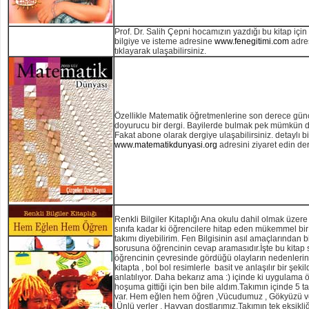
Prof. Dr. Salih Çepni hocamızın yazdığı bu kitap için a
bilgiye ve isteme adresine
www.fenegitimi.com
adre
tıklayarak ulaşabilirsiniz.
Özellikle Matematik öğretmenlerine son derece gün
doyurucu bir dergi. Bayilerde bulmak pek mümkün d
Fakat abone olarak dergiye ulaşabilirsiniz. detaylı bil
www.matematikdunyasi.org
adresini ziyaret edin de
Renkli Bilgiler Kitaplığı Ana okulu dahil olmak üzere 
sınıfa kadar ki öğrencilere hitap eden mükemmel bir
takımı diyebilirim. Fen Bilgisinin asıl amaçlarından b
sorusuna öğrencinin cevap aramasıdır.İşte bu kitap s
öğrencinin çevresinde gördüğü olayların nedenlerini
kitapta , bol bol resimlerle basit ve anlaşılır bir şeki
anlatılıyor. Daha bekarız ama :) içinde ki uygulama ö
hoşuma gittiği için ben bile aldım.Takımın içinde 5 t
var. Hem eğlen hem öğren ,Vücudumuz , Gökyüzü 
,Ünlü yerler , Hayvan dostlarımız.Takımın tek eksikliği