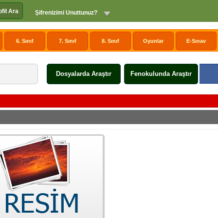
ofil Ara
Şifrenizimi Unuttunuz?
6. Sınıf
7. Sınıf
8. Sınıf
Oyunlar
E-Sınav
Dosyalarda Araştır
Fenokulunda Araştır