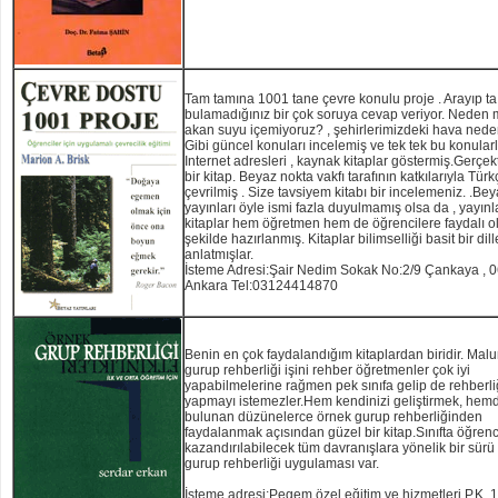
Tam tamına 1001 tane çevre konulu proje . Arayıp ta
bulamadığınız bir çok soruya cevap veriyor. Neden
akan suyu içemiyoruz? , şehirlerimizdeki hava neden
Gibi güncel konuları incelemiş ve tek tek bu konularla
Internet adresleri , kaynak kitaplar göstermiş.Gerçek
bir kitap. Beyaz nokta vakfı tarafının katkılarıyla Tür
çevrilmiş . Size tavsiyem kitabı bir incelemeniz. .Be
yayınları öyle ismi fazla duyulmamış olsa da , yayınl
kitaplar hem öğretmen hem de öğrencilere faydalı o
şekilde hazırlanmış. Kitaplar bilimselliği basit bir dill
anlatmışlar.
İsteme Adresi:Şair Nedim Sokak No:2/9 Çankaya , 
Ankara Tel:03124414870
Benin en çok faydalandığım kitaplardan biridir. Ma
gurup rehberliği işini rehber öğretmenler çok iyi
yapabilmelerine rağmen pek sınıfa gelip de rehberli
yapmayı istemezler.Hem kendinizi geliştirmek, hem
bulunan düzünelerce örnek gurup rehberliğinden
faydalanmak açısından güzel bir kitap.Sınıfta öğren
kazandırılabilecek tüm davranışlara yönelik bir sürü
gurup rehberliği uygulaması var.
İsteme adresi:Pegem özel eğitim ve hizmetleri P.K. 